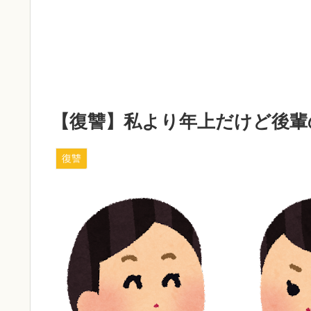
【復讐】私より年上だけど後輩
復讐