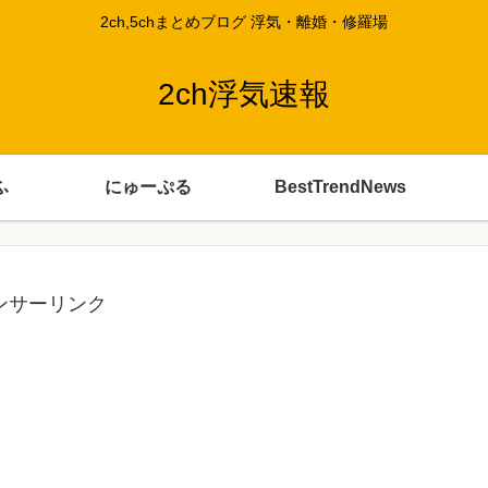
2ch,5chまとめブログ 浮気・離婚・修羅場
2ch浮気速報
ふ
にゅーぷる
BestTrendNews
ンサーリンク