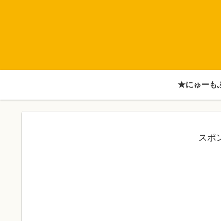
★にゅーも
スポ