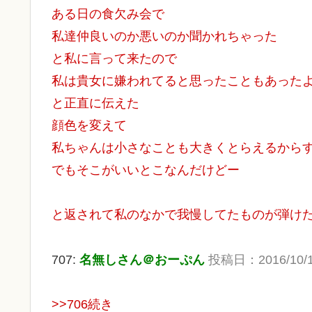
ある日の食欠み会で
私達仲良いのか悪いのか聞かれちゃった
と私に言って来たので
私は貴女に嫌われてると思ったこともあった
と正直に伝えた
顔色を変えて
私ちゃんは小さなことも大きくとらえるから
でもそこがいいとこなんだけどー
と返されて私のなかで我慢してたものが弾け
707:
名無しさん＠おーぷん
投稿日：2016/10/17(
>>706続き