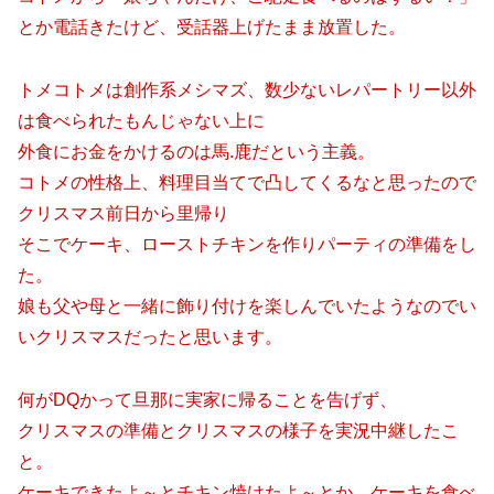
とか電話きたけど、受話器上げたまま放置した。
トメコトメは創作系メシマズ、数少ないレパートリー以外
は食べられたもんじゃない上に
外食にお金をかけるのは馬.鹿だという主義。
コトメの性格上、料理目当てで凸してくるなと思ったので
クリスマス前日から里帰り
そこでケーキ、ローストチキンを作りパーティの準備をし
た。
娘も父や母と一緒に飾り付けを楽しんでいたようなのでい
いクリスマスだったと思います。
何がDQかって旦那に実家に帰ることを告げず、
クリスマスの準備とクリスマスの様子を実況中継したこ
と。
ケーキできたよ～とチキン焼けたよ～とか、ケーキを食べ