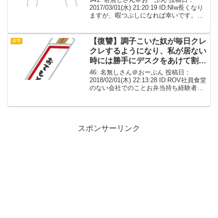
2017/03/01(水) 21:20:19 ID:NIw長くなり
ますが、暇つぶしになれば幸いです。高
校時代にＴと言う男とクラスで一緒にな
った。このＴと言う男、体格も力も恵ま
れ＋中学までフルコン空手の...
【復讐】調子こいた奴が毎日クレ
復讐
クレするようになり、私が居ない
時には勝手にデスクをあけて割り
箸を持っていくようになった
46: 名無しさん＠おーぷん 投稿日：
2018/02/01(木) 22:13:28 ID:ROV社員食堂
のない会社でのことお弁当持ち経験者な
らあるあるだと思うんだけど、お箸を忘
れることがある私は忘れたとき用にわざ
わざ割り箸を購入して会社にお...
スポンサーリンク