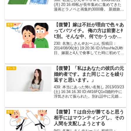
(月) 20:16:49私が長年集めに集めてきた
漫画とラノベと画集約3000冊。 新婚旅行
中にトメに全部すてられた。 ので、ウト
メに「お祝儀のお返しに」と旅行券プレ
ゼント。 トメご自慢の...
【復讐】嫁は不妊が理由で色々あ
復讐
ってバツイチ。 俺の方は前妻とﾀ
ﾋ別。そんな中、何でかうっかり
妊娠させてしまった。
230: 名無しさん＠おーぷん 投稿日：
2014/08/06(水) 19:20:36 ID:iVhsvHe2U昨
日、嫁親と4人で食事してた時に初めて聞
いて、今ちょっとだけ内心修羅場な事。
嫁は不妊が理由で色々あってバツイチ。
俺の方は前妻とﾀﾋ...
【復讐】「私はあなたの彼氏の元
サレ女
婚約者です。また同じことを繰り
返すと思います。」
439: 本当にあった怖い名無し 2013/03/23
(土) 16:34:16.30 ID:rM16FQ1x0婚約中に
浮気されて振られた。別れ話中に元婚約
者の新しい彼女の連絡先を盗み見ておい
て、別れて数ヶ月してから新彼女と会っ
た。「私はあ...
【復讐】Ｔは自分が勝てると思う
復讐
相手にはマウンティングし、その
人間を支配しようとする
941: 名無しさん＠おーぷん 投稿日：