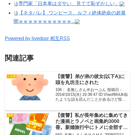
専門家「日本車はダサい、見てて恥ずかしい」
【ネタバレ】 ワンピース、ルフィ絶体絶命の超展
開ｗｗｗｗｗｗｗｗｗｗｗ...
Powered by livedoor 相互RSS
関連記事
【復讐】弟が弟の彼女(以下A)に
シタ男
頭を丸坊主にされた
106： 名無しさん＠おーぷん 投稿日：
2014/10/15(水) 19:38:47 ID:VtwofMnUk似
たような話を読んだことがあるけど投
下。弟が弟の彼女(以下A)に頭を丸坊主に
された。登場人物(当時)私…28歳、しが
ない現役工場作...
【復讐】私が長年集めに集めてき
復讐
た漫画とラノベと画集約3000
冊。新婚旅行中にトメに全部すて
られた。
560: 名無しさん＠ＨＯＭＥ 2008/02/11