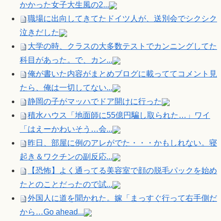
かかった女子大生風の2...
職場に出向してきてたドイツ人が、送別会でシクシク
泣きだした
大学の時、クラスの大多数テストでカンニングしてた
科目があった。で、カン...
俺が書いた内容がまとめブログに載っててコメント見
たら、俺は一切してない...
静岡の子がマッハでドア開けに行った
積水ハウス「地面師に55億円騙し取られた…」ワイ
「はえーかわいそう…会...
昨日、部屋に例のアレがでた・・・かもしれない。寝
起き＆ワクチンの副反応...
【恐怖】よく通ってる美容室で顔の脱毛パックを始め
たとのことだったので試...
外国人に道を聞かれた。嫁「まっすぐ行って右手側だ
から…Go ahead...