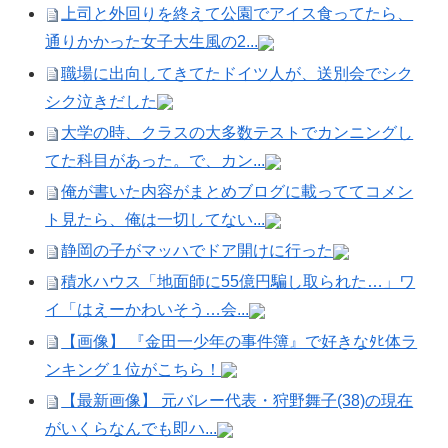
上司と外回りを終えて公園でアイス食ってたら、
通りかかった女子大生風の2...
職場に出向してきてたドイツ人が、送別会でシク
シク泣きだした
大学の時、クラスの大多数テストでカンニングし
てた科目があった。で、カン...
俺が書いた内容がまとめブログに載っててコメン
ト見たら、俺は一切してない...
静岡の子がマッハでドア開けに行った
積水ハウス「地面師に55億円騙し取られた…」ワ
イ「はえーかわいそう…会...
【画像】 『金田一少年の事件簿』で好きなﾀﾋ体ラ
ンキング１位がこちら！
【最新画像】 元バレー代表・狩野舞子(38)の現在
がいくらなんでも即ハ...