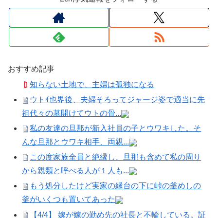
おすすめ記事
知らない土地で、主婦は孤独になる
ウトｲ也界後、夫婦そろってジャージ姿で適当に先
祖代々の墓開けてウトの骨...
私の友達の旦那が新入社員の子とウワキした。そ
んな旦那とウワキ相手、両親...
この度家族全員と絶縁し、旦那も含めて私の周り
から親類と呼べる人が１人も...
もう処分したけど実家の縁台の下に峠の釜めしの
釜がいくつも置いてあった
【4/4】 嫁が嫁の勤め先の社長と不輪している。証