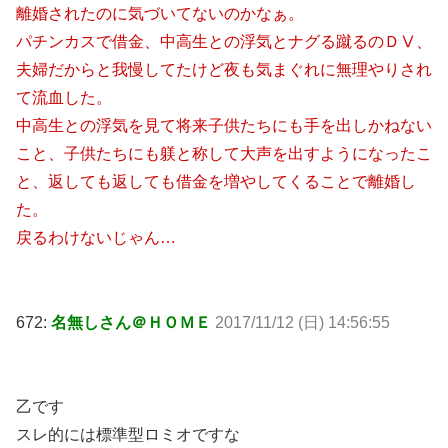
離婚されたのに気づいてないのかなぁ。
パチンカスで借金、中高生との浮気とナグる蹴るのＤⅤ、
夫婦だからと我慢してたけど夜も気まぐれに無理やりされ
て流血した。
中高生との浮気を見て将来子供たちにも手を出しかねない
こと、子供たちにも躾と称して大声を出すようになったこ
と、返しても返しても借金を増やしてくることで離婚し
た。
戻るわけないじゃん…
672:
名無しさん＠ＨＯＭＥ
2017/11/12 (日) 14:56:55
乙です
スレ的には標準型ロミオですな