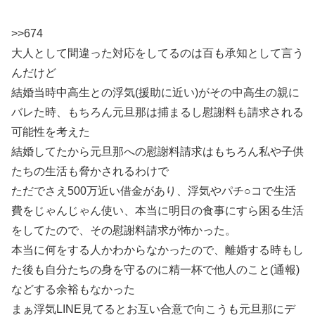
>>674
大人として間違った対応をしてるのは百も承知として言う
んだけど
結婚当時中高生との浮気(援助に近い)がその中高生の親に
バレた時、もちろん元旦那は捕まるし慰謝料も請求される
可能性を考えた
結婚してたから元旦那への慰謝料請求はもちろん私や子供
たちの生活も脅かされるわけで
ただでさえ500万近い借金があり、浮気やパチ○コで生活
費をじゃんじゃん使い、本当に明日の食事にすら困る生活
をしてたので、その慰謝料請求が怖かった。
本当に何をする人かわからなかったので、離婚する時もし
た後も自分たちの身を守るのに精一杯で他人のこと(通報)
などする余裕もなかった
まぁ浮気LINE見てるとお互い合意で向こうも元旦那にデ