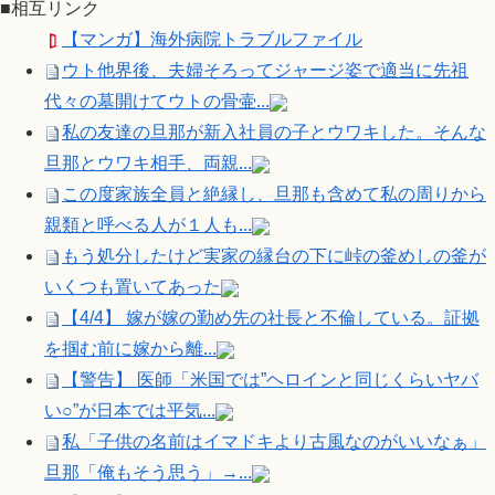
■相互リンク
【マンガ】海外病院トラブルファイル
ウト他界後、夫婦そろってジャージ姿で適当に先祖
代々の墓開けてウトの骨壷...
私の友達の旦那が新入社員の子とウワキした。そんな
旦那とウワキ相手、両親...
この度家族全員と絶縁し、旦那も含めて私の周りから
親類と呼べる人が１人も...
もう処分したけど実家の縁台の下に峠の釜めしの釜が
いくつも置いてあった
【4/4】 嫁が嫁の勤め先の社長と不倫している。証拠
を掴む前に嫁から離...
【警告】 医師「米国では”ヘロインと同じくらいヤバ
い○”が日本では平気...
私「子供の名前はイマドキより古風なのがいいなぁ」
旦那「俺もそう思う」→...