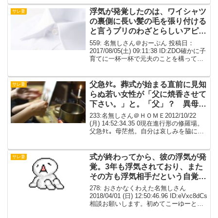
たってあいさつされたので、どちら様で
すか？って聞いたら名指渡さ...
浮気が発覚したのは、ワイシャツ
サレ妻
の裏側に長い髪の毛を張り付ける
と言うプリのわざとらしいアピー
ルがきっかけ
559: 名無しさん＠おーぷん 投稿日：
2017/08/05(土) 09:11:38 ID:ZDO確かに子
育てに一杯一杯で元夫のことを構ってあ
げられなかったのが原因と言われればそ
うかも知れないけど互いの実家が飛行機
の距離で双子（女の子ふたり...
父急ﾀﾋ。葬式が始まる直前に見知
サレ妻
らぬ若い女性が「父に焼香させて
下さい。」と。「父」？ 異母
妹？何？意味わかりませーん！
233:名無しさん＠ＨＯＭＥ2012/10/22
(月) 14:52:34.35 0現在進行形の修羅場。
父急ﾀﾋ。母茫然。自分は哀しみを脇に置
いて葬式を取り仕切る。葬式が始まる直
前に見知らぬ若い女性が「父に焼香させ
て下さい。」と自分の父を「...
式が終わってから、彼の浮気が発
サレ妻
覚。3年も浮気されており、また
その方も浮気相手だという自覚は
なかったみたいです。【尻切】
278: おさかなくわえた名無しさん
2018/04/01 (日) 12:50:46.96 ID:eVxc8dCs
相談お願いします。初めてこーゆーとこ
ろに書くので、失礼がありましたらすみ