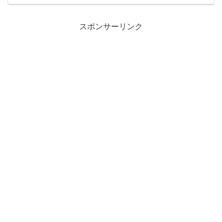
ません。5年程付き合った方と年末に結婚
しようとして、前...
スポンサーリンク