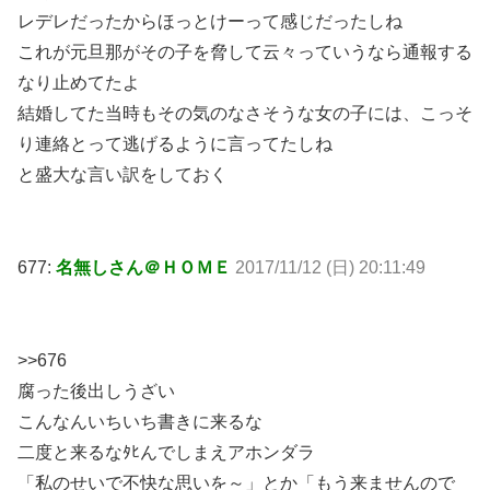
レデレだったからほっとけーって感じだったしね
これが元旦那がその子を脅して云々っていうなら通報する
なり止めてたよ
結婚してた当時もその気のなさそうな女の子には、こっそ
り連絡とって逃げるように言ってたしね
と盛大な言い訳をしておく
677:
名無しさん＠ＨＯＭＥ
2017/11/12 (日) 20:11:49
>>676
腐った後出しうざい
こんなんいちいち書きに来るな
二度と来るなﾀﾋんでしまえアホンダラ
「私のせいで不快な思いを～」とか「もう来ませんので