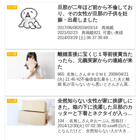
旦那が二年ほど前から不倫してお
サレ妻
り、その女性が旦那の子供を妊
娠・出産しました
2017/06/082019/03/14 再掲載
2021/02/23 再掲載821: 可愛い奥様
2014/03/29 (土) 06:37:30.69
ID:T8hkGBL20初めて書き込みします。
旦那が二年ほど前から不倫しており、そ
の女...
離婚直後に宝くじ１等前後賞当た
サレ妻
ったら、元義実家からの連絡が来
た
965: 名無しさん＠ＨＯＭＥ 2009/04/21
(火) 21:46:42不倫借金乱暴をした夫と離
婚 私が至らないから悪いとさんざん罵っ
た義実家一族 なんだよ、私のことを気の
利く自慢のできた嫁だとか さんざん近所
や勤務先に言いふらしてた...
全然知らない女性が家に挨拶しに
サレ妻
きた。箱の下に洗濯した旦那のカ
ッターと下着とネクタイが入って
た
104： 名無しさん＠おーぷん 投稿日：
2014/12/30(火) 07:02:38 ID:sse昨日のこ
となんだけど、全然知らない人が大きな
箱を持ってきて今年もお世話になりまし