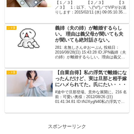
【１／３】 【２／３】 【３
／３】 1：以下、＼(^o^)／でVIPがお送
りします：2015/02/11 (水) 09:05:10.35
IDzQ9TNhns0.net指紋認証があだになっ
たわいまこれをどう誤魔化すか頭グルグ
ルで吐き...
義姉（夫の姉）が離婚するらし
シタ妻
い。 理由は義父母が聞いても夫
が聞いても絶対話さない。
281: 名無しさん＠おーぷん 投稿日：
2016/08/28(日) 15:43:28 ID:JPN義姉（夫
の姉）が離婚するらしい。理由は義父母
が聞いても夫が聞いても絶対話さない。
まぁ夫婦のことだから色々言いたくない
こともあるだろうなぁと思っ...
【自業自得】私の浮気で離婚にな
シタ妻
ったんだけど、実は旦那と相手嫁
にハメられてた。氏にたい・・・
#途中で旦那登場。意外な展開に。216 名
前：可愛い奥様：2012/08/26 (日)
01:41:34.81 ID:tNJXygN40私の浮気で離
婚になったんだけど実は旦那と相手嫁に
ハメられてた氏にたい・・・218 名前：
可愛い奥様：20...
スポンサーリンク