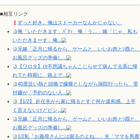
■相互リンク
ずっと好き。俺はストーカーなんかじゃない。
俺「いただきます」ﾊﾟｸｯ 俺「う…」嫁「じゃ、私も
いただきまーす」俺...
兄嫁「正月に帰るから、ゲームと、いいお肉とｼ酉と、
お風呂グッズの準備し...
【ワロタ】ｴｾ不思議ちゃんこじらせて病んでる系に憧
れてた時期に、路上で...
40度近い熱と頭痛で朦朧としながら病院行ったら、受
付嬢が「予約のない人...
【1/2】 赴任先から家に帰るとすぐ何か違和感。上手
く言えないけどピン...
兄嫁「正月に帰るから、ゲームと、いいお肉とｼ酉と、
お風呂グッズの準備し...
1/2私「お義母さんには困るのよね…」夫「ママを馬鹿