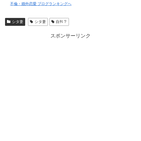
不倫・婚外恋愛 ブログランキングへ
シタ妻
シタ妻
自ﾀﾋ？
スポンサーリンク