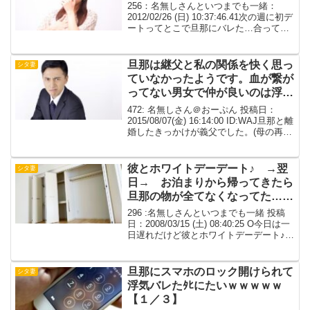
256：名無しさんといつまでも一緒：
2012/02/26 (日) 10:37:46.41次の週に初デ
ートってとこで旦那にバレた…合ってい
たら確実に一線を越えてたと思う今はそ
の時点で止めてくれた旦那に感謝して
る…なんであんな男を好きになったの...
旦那は継父と私の関係を快く思っ
シタ妻
ていなかったようです。血が繋が
ってない男女で仲が良いのは浮気
と一緒らしい。
472: 名無しさん＠おーぷん 投稿日：
2015/08/07(金) 16:14:00 ID:WAJ旦那と離
婚したきっかけが義父でした。(母の再婚
相手)。旦那の両親も出てきますが、やや
こしいのでそちらは旦那母・旦那父と書
かせていただきます。義...
彼とホワイトデーデート♪ →翌
シタ妻
日→ お泊まりから帰ってきたら
旦那の物が全てなくなってた…
【ワロタ】
296 :名無しさんといつまでも一緒 投稿
日：2008/03/15 (土) 08:40:25 O今日は一
日遅れだけど彼とホワイトデーデート♪旦
那は今日から出張でいないからお泊まり
しちゃいますｗ297 :名無しさんといつま
でも一緒 sage ...
旦那にスマホのロック開けられて
シタ妻
浮気バレたﾀﾋにたいｗｗｗｗｗ
【１／３】