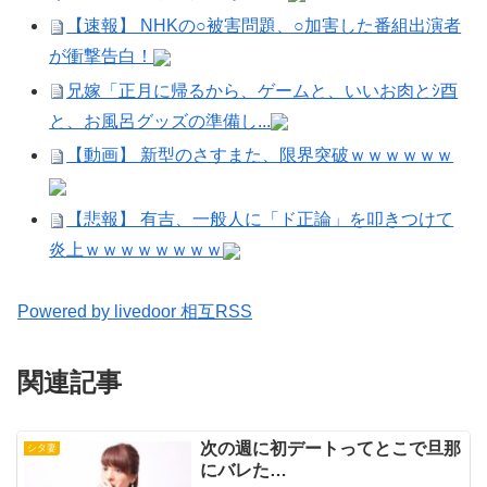
【速報】 NHKの○被害問題、○加害した番組出演者
が衝撃告白！
兄嫁「正月に帰るから、ゲームと、いいお肉とｼ酉
と、お風呂グッズの準備し...
【動画】 新型のさすまた、限界突破ｗｗｗｗｗｗ
【悲報】 有吉、一般人に「ド正論」を叩きつけて
炎上ｗｗｗｗｗｗｗｗ
Powered by livedoor 相互RSS
関連記事
次の週に初デートってとこで旦那
シタ妻
にバレた…