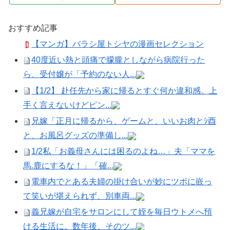
おすすめ記事
【マンガ】バラシ屋トシヤの漫画セレクション
40度近い熱と頭痛で朦朧としながら病院行った
ら、受付嬢が「予約のない人...
【1/2】 赴任先から家に帰るとすぐ何か違和感。上
手く言えないけどピン...
兄嫁「正月に帰るから、ゲームと、いいお肉とｼ酉
と、お風呂グッズの準備し...
1/2私「お義母さんには困るのよね…」夫「ママを
馬.鹿にするな！」「確...
電車内でとある夫婦の掛け合いが妙にツボに嵌っ
て笑いが堪えられず、別車両...
義兄嫁が自宅をサロンにして姪を毎日ウトメへ預
ける生活に。数年後、そのツ...