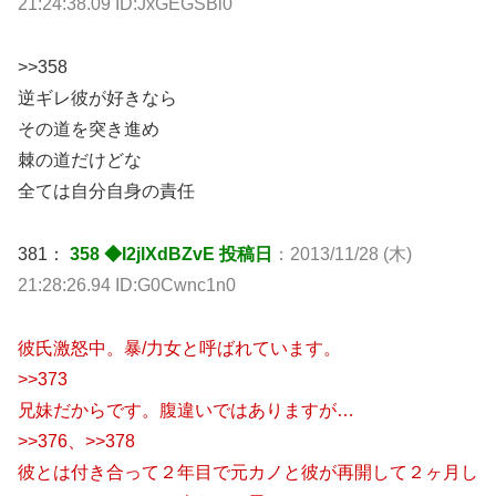
21:24:38.09 ID:JxGEGSBi0
>>358
逆ギレ彼が好きなら
その道を突き進め
棘の道だけどな
全ては自分自身の責任
381：
358 ◆I2jlXdBZvE 投稿日
：2013/11/28 (木)
21:28:26.94 ID:G0Cwnc1n0
彼氏激怒中。暴/力女と呼ばれています。
>>373
兄妹だからです。腹違いではありますが…
>>376、>>378
彼とは付き合って２年目で元カノと彼が再開して２ヶ月し