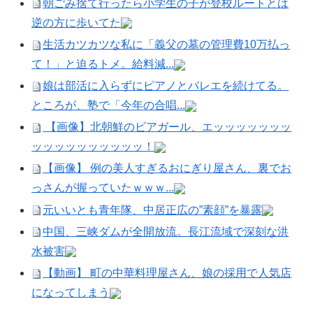
朝ごみ捨て行ったら小学生の子が登校ルートとは
逆の方に歩いてた
生活カツカツな私に「義父の墓の管理費10万払っ
て！」と迫るトメ。給料減...
娘は部活に入らずにピアノとバレエを続けてる。
ところが、塾で「今年の合唱...
【画像】北朝鮮のビアガール、エッッッッッッッ
ッッッッッッッッッッ！
【画像】 例の美人すぎるおにぎり屋さん、裏でお
っさんが握っていたｗｗｗ...
元いいとも青年隊、中居正広の”素顔”を暴露
中国、三峡ダムが全開放流。長江流域で深刻な洪
水被害
【動画】 町の中華料理屋さん、娘の採用で人気店
になってしまう