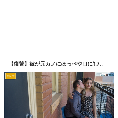
【復讐】彼が元カノにほっぺや口にｷ.ｽ.。
サレ女