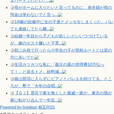
まパートでいたい」...
母がホームに入りたいと言ってるのに、弟夫婦が母の
預金は使わないでと言っ...
1/4嫁の妊娠中に女の子達とメッセをしまくった。バレ
ても連絡してたら離...
結婚一年目から子どもが欲しいといいつづけている
が、嫁のセスク嫌いと子育...
朝ごみ捨て行ったら小学生の子が登校ルートとは逆の
方に歩いてた
生活カツカツな私に「義父の墓の管理費10万払っ
て！」と迫るトメ。給料減...
娘は部活に入らずにピアノとバレエを続けてる。とこ
ろが、塾で「今年の合唱...
【ＧＪ】震災で家を無くした親戚一家が、東京の我が
家に転がり込んで一年近...
Powered by livedoor 相互RSS