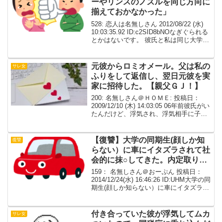
ーやリンスのノズルを同じ方向に
揃えておかなかった」
528: 恋人は名無しさん 2012/08/22 (水)
10:03:35.92 ID:c2SID8bNOなぎぐられる
とかはないです。 彼氏と私は同じ大学の
先輩後輩です。 彼氏の部屋に泊まったと
きのこと シャンプーやリンスのノズルを
同じ方向...
元彼からロミオメール。父は私の
サレ女
ふりをして返信し、翌日元彼を実
家に招待した。【親父ＧＪ！】
200: 名無しさん＠ＨＯＭＥ: 投稿日：
2009/12/10 (木) 14:03:05 06年前彼氏がい
たんだけど、浮気され、浮気相手に子供
ができたというので泣く泣く別れた。そ
のすぐ後に懸賞でPCが当たったので古い
PCを父に譲った。その後...
【復讐】大学の同期生(顔しか知
復讐
らない）に車にイタズラされて社
会的に抹○してきた。内定取り消
しと退学のダブルコンボ。
159： 名無しさん＠おーぷん 投稿日：
2014/12/24(水) 16:46:26 ID:UHM大学の同
期生(顔しか知らない）に車にイタズラさ
れて社会的に抹○してきた。内定取り消し
と退学のダブルコンボ。ついでに彼女に
振られて、借金11万を...
付き合っていた彼が浮気してムカ
サレ女