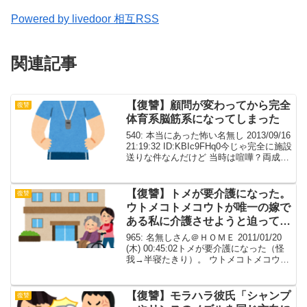
Powered by livedoor 相互RSS
関連記事
【復讐】顧問が変わってから完全
復讐
体育系脳筋系になってしまった
540: 本当にあった怖い名無し 2013/09/16
21:19:32 ID:KBIc9FHq0今じゃ完全に施設
送りな件なんだけど 当時は喧嘩？両成
敗？で何も無かったことになった。 中学
２年の時、部活の顧問が変わった。 テニ
ス部だったんだ...
【復讐】トメが要介護になった。
復讐
ウトメコトメコウトが唯一の嫁で
ある私に介護させようと迫ってき
た。
965: 名無しさん＠ＨＯＭＥ 2011/01/20
(木) 00:45:02トメが要介護になった（怪
我→半寝たきり）。 ウトメコトメコウト
が唯一の嫁である私に介護させようと迫
ってきた。 はじめは制止していた夫も最
後に「嫁子・・・頼む」と...
【復讐】モラハラ彼氏「シャンプ
復讐