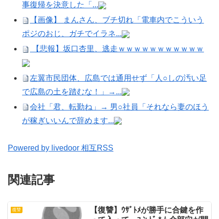
事復帰を決意した「...
【画像】 まんさん、ブチ切れ「電車内でこういう
ポジのおじ、ガチでイラネ...
【悲報】坂口杏里、逃走ｗｗｗｗｗｗｗｗｗｗｗ
左翼市民団体、広島では通用せず「人○しの汚い足
で広島の土を踏むな！」→...
会社「君、転勤ね」→ 男○社員「それなら妻のほう
が稼ぎいいんで辞めます...
Powered by livedoor 相互RSS
関連記事
【復讐】ｳｻﾞﾄﾒが勝手に合鍵を作
復讐