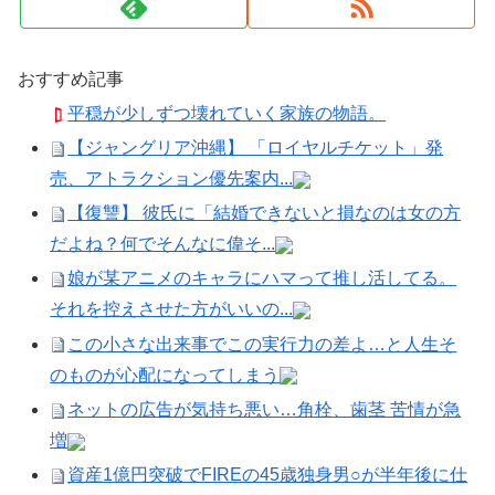
おすすめ記事
平穏が少しずつ壊れていく家族の物語。
【ジャングリア沖縄】 「ロイヤルチケット」発
売、アトラクション優先案内...
【復讐】 彼氏に「結婚できないと損なのは女の方
だよね？何でそんなに偉そ...
娘が某アニメのキャラにハマって推し活してる。
それを控えさせた方がいいの...
この小さな出来事でこの実行力の差よ…と人生そ
のものが心配になってしまう
ネットの広告が気持ち悪い…角栓、歯茎 苦情が急
増
資産1億円突破でFIREの45歳独身男○が半年後に仕