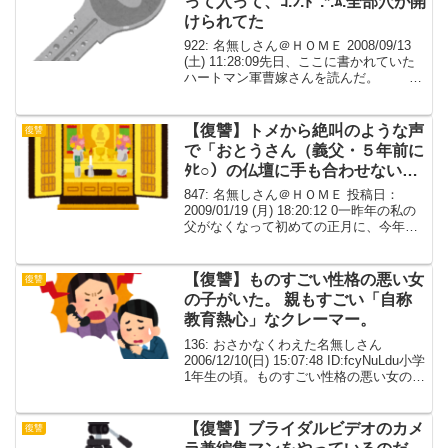
って入って、ｺ.ﾝ.ﾄﾞ.*.ﾑ.全部穴が開
けられてた
922: 名無しさん＠ＨＯＭＥ 2008/09/13
(土) 11:28:09先日、ここに書かれていた
ハートマン軍曹嫁さんを読んだ。 ハ
ートマン軍曹嫁私も凄いｳｻﾞﾄﾒもちだか
ら、読んでるだけでスッとしたし面白か
った。 夫も、ﾄﾒのウザ...
【復讐】トメから絶叫のような声
復讐
で「おとうさん（義父・５年前に
ﾀﾋ○）の仏壇に手も合わせないな
んて！なんて嫁！」
847: 名無しさん＠ＨＯＭＥ 投稿日：
2009/01/19 (月) 18:20:12 0一昨年の私の
父がなくなって初めての正月に、今年は
義実家に行かずに、父の位牌とともに年
越しをしたいと私＆息子の願いで義実家
詣でをしなかったとき、トメから...
【復讐】ものすごい性格の悪い女
復讐
の子がいた。 親もすごい「自称
教育熱心」なクレーマー。
136: おさかなくわえた名無しさん
2006/12/10(日) 15:07:48 ID:fcyNuLdu小学
1年生の頃。ものすごい性格の悪い女の子
がいた。 逆に今なら珍しくないけど、親
もすごい「自称教育熱心」なクレーマ
ー。 性格が悪いから...
【復讐】ブライダルビデオのカメ
復讐