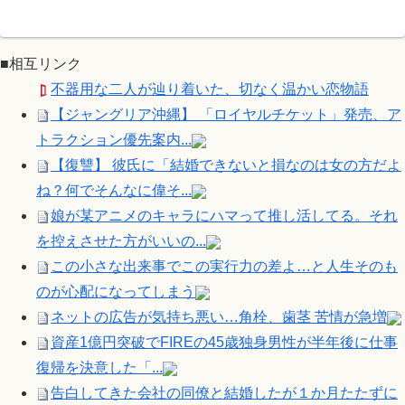
■相互リンク
不器用な二人が辿り着いた、切なく温かい恋物語
【ジャングリア沖縄】 「ロイヤルチケット」発売、ア
トラクション優先案内...
【復讐】 彼氏に「結婚できないと損なのは女の方だよ
ね？何でそんなに偉そ...
娘が某アニメのキャラにハマって推し活してる。それ
を控えさせた方がいいの...
この小さな出来事でこの実行力の差よ…と人生そのも
のが心配になってしまう
ネットの広告が気持ち悪い…角栓、歯茎 苦情が急増
資産1億円突破でFIREの45歳独身男性が半年後に仕事
復帰を決意した「...
告白してきた会社の同僚と結婚したが１か月たたずに