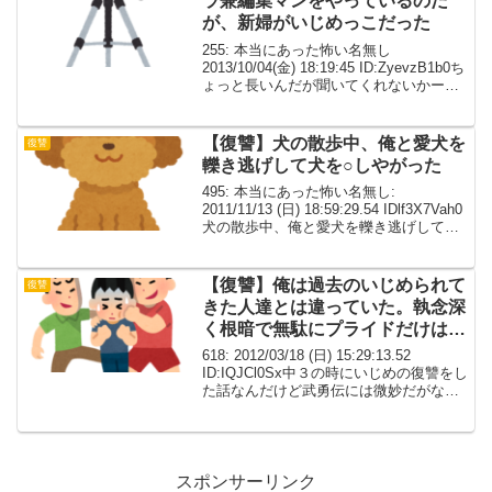
ラ兼編集マンをやっているのだ
が、新婦がいじめっこだった
255: 本当にあった怖い名無し
2013/10/04(金) 18:19:45 ID:ZyevzB1b0ち
ょっと長いんだが聞いてくれないかーい
じめっ子の結婚式自分は３年くらいブラ
イダルビデオのカメラ兼編集マンをやっ
ているのだが、週末ホテルで...
【復讐】犬の散歩中、俺と愛犬を
復讐
轢き逃げして犬を○しやがった
495: 本当にあった怖い名無し:
2011/11/13 (日) 18:59:29.54 IDlf3X7Vah0
犬の散歩中、俺と愛犬を轢き逃げして犬
を頃しやがったやつが同学年のやつの父
親だった。一度も謝りに来なかった。犬
は法律上器物扱いだし...
【復讐】俺は過去のいじめられて
復讐
きた人達とは違っていた。執念深
く根暗で無駄にプライドだけは高
くやられたらやり返すべきと思っ
618: 2012/03/18 (日) 15:29:13.52
てたから徹底的に反撃してやっ
ID:IQJCl0Sx中３の時にいじめの復讐をし
た話なんだけど武勇伝には微妙だがなん
た。
となく俺は当時デブでメガネで成績も悪
いといういかにもいじめの標的にされそ
うなタイプだった。や...
スポンサーリンク