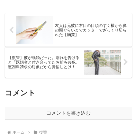
友人は元彼に右目の目頭のすぐ横から鼻
の頭ぐらいまでカッターでざっくり切ら
れた【胸糞】
【復讐】彼が既婚だった。別れを告げる
と「既婚者と付き合ってたお前も共犯、
慰謝料請求の対象だから覚悟しとけ！」
などと脅ハ.ク【胸糞→ざまぁ】
コメント
コメントを書き込む
ホーム
復讐