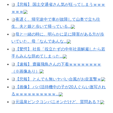
【悲報】 国土交通省さん気が狂ってしまうｗｗｗ
ｗｗｗ
夜遅く、帰宅途中で車が故障して山奥で立ち往
生。夫と娘と歩いて帰っている...
母と一緒の時に、明らかに足に障害がある方が歩
いていた。母「なんであんな...
【驚愕】 社長「役立たずの中年社員解雇したら若
手もみんな辞めてしまった...
【速報】 齋藤飛鳥さんの下着ｗｗｗｗｗｗｗｗ
（※画像あり）
【悲報】 とんでも無いヤバい台風がお盆直撃ｗ
【画像】 パパ活待機中の子が20人ぐらい激写され
るｗｗｗｗｗｗｗｗｗｗ...
元温泉ピンクコンパニオンだけど、質問ある？