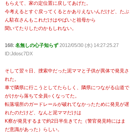
もらえて、家の定位置に戻してあげた。
今考えるとすぐ戻ってくるとかありえないんだけど、たぶ
ん駐在さんもこれだけはやばいと祖母から
聞いてたりしたのかもしれない。
168:
名無しの心子知らず
2012/05/30 (水) 14:27:25.27
ID:Jdosc7DX
そして翌々日、捜索中だった泥ママと子供が異体で発見さ
れた。
車で隣県に行こうとしてたらしく、隣県につながる山道で
がけから落ちて全員○くなってた。
転落場所のガードレールが破れてなかったために発見が遅
れたのだけど、なんと泥ママだけは
K察が発見するまで約2日半生きてた（警官発見時にはま
だ意識があった）らしい。