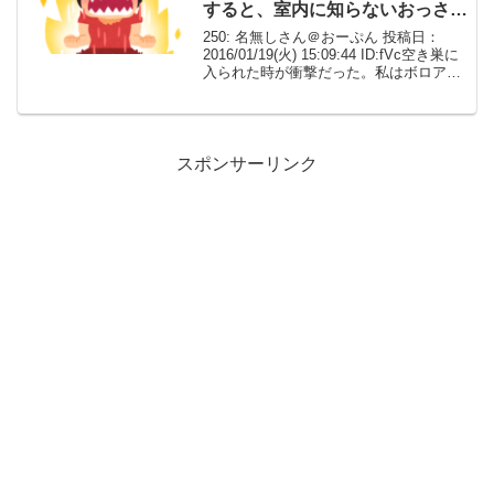
すると、室内に知らないおっさん
がいた。【ワロタ】
250: 名無しさん＠おーぷん 投稿日：
2016/01/19(火) 15:09:44 ID:fVc空き巣に
入られた時が衝撃だった。私はボロアパ
ートの１階で一人暮らしをしていた。あ
る夢のために仕事を掛け持ちしてお金を
貯めていた。ある日、夜勤明...
スポンサーリンク