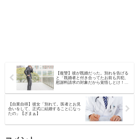
【復讐】彼が既婚だった。別れを告げる
と「既婚者と付き合ってたお前も共犯、
慰謝料請求の対象だから覚悟しとけ！」
などと脅ハ.ク【胸糞→ざまぁ】
【自業自得】彼女「別れて。医者とお見
合いをして、正式に結婚することになっ
たの」【ざまぁ】