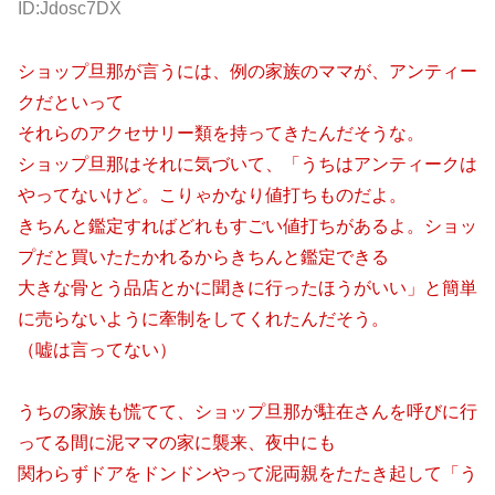
ID:Jdosc7DX
ショップ旦那が言うには、例の家族のママが、アンティー
クだといって
それらのアクセサリー類を持ってきたんだそうな。
ショップ旦那はそれに気づいて、「うちはアンティークは
やってないけど。こりゃかなり値打ちものだよ。
きちんと鑑定すればどれもすごい値打ちがあるよ。ショッ
プだと買いたたかれるからきちんと鑑定できる
大きな骨とう品店とかに聞きに行ったほうがいい」と簡単
に売らないように牽制をしてくれたんだそう。
（嘘は言ってない）
うちの家族も慌てて、ショップ旦那が駐在さんを呼びに行
ってる間に泥ママの家に襲来、夜中にも
関わらずドアをドンドンやって泥両親をたたき起して「う