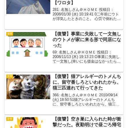
【ワロタ】
281: 名無しさん＠ＨＯＭＥ 投稿日：
2008/01/30 (水) 10:19:41 0二年前にウト
が浮気したときのこと。 心労で倒れたト
メを助けに駆けつけたとき、 「恋する権
利は誰にでもある。俺は別に誰にも迷惑
かけてない！」と言い、ブチ...
【復讐】事業に失敗して一文無し
復讐
のウトメが家に来る形で同居にな
った
69: 名無しさん＠ＨＯＭＥ 投稿日：
2008/11/13 (木) 19:13:23 O事業に失敗し
て一文無し(幸いにも借金はなかったらし
い)の(その時まで良だと思ってた)ウトメ
が家に来る形で同居になった三年前。う
ちの両親は鬼籍、元は両親宅...
【復讐】猫アレルギーのトメんち
復讐
に、留守番しろといわれたから、
猫三匹連れて行ってきた
366: 名無しさん＠ＨＯＭＥ 2010/09/14
(火) 18:50:51猫アレルギーのトメんち
に、留守番しろといわれたから、猫三匹
連れて行ってきた。 寝室でもたっぷり遊
ばせた。私が重度の蕎麦アレルギーなの
を知っていて、蕎麦粉ふりかけた...
【復讐】空き巣に入られた時が衝
復讐
撃だった。夜勤明けで昼ごろ帰宅