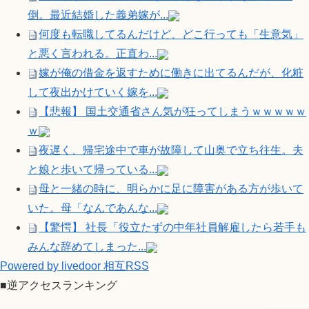
倒。最近結婚した義弟嫁が...
何度も転職してるんだけど、どこ行っても「生意気」
と悪く言われる。正直わ...
嫁が俺の借金を返すために働きに出てるんだが、化粧
して夜出かけていく嫁を...
【悲報】 国土交通省さん気が狂ってしまうｗｗｗｗｗ
ｗ
夜遅く、帰宅途中で車が故障して山奥で立ち往生。夫
と娘と歩いて帰っている...
母と一緒の時に、明らかに足に障害がある方が歩いて
いた。母「なんであんな...
【驚愕】 社長「役立たずの中年社員解雇したら若手も
みんな辞めてしまった...
Powered by livedoor 相互RSS
■逆アクセスランキング