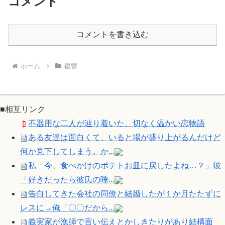
コメント
コメントを書き込む
ホーム
復讐
■相互リンク
不器用な二人が辿り着いた、切なく温かい恋物語
ある友達は面白くて、いると場が盛り上がるんだけど
何か見下してしまう。か...
私「今、食べかけのポテトお皿に戻したよね…？」彼
「好きだったら彼氏の唾...
告白してきた会社の同僚と結婚したが１か月たたずに
レスに→俺「〇〇だから...
義実家が漁師で言い伝えとかしきたりがあり結構面