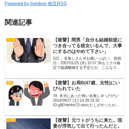
Powered by livedoor 相互RSS
関連記事
【復讐】間男「自分も結婚前提に
サレ夫
つき合ってる彼女いるんで、大事
にするのはやめて下さい」
522 ：名無しさん＠お腹いっぱい。 投稿
日：2007/01/25 (木) 15:57:36もうクロ確
定で協議離婚する予定だが、こんなスレ
をもっと早く知りたかった。一例として
聞いてくれ。俺に転勤の辞令がでて嫁に
付いてきて欲しいと言ったんだが...
【復讐】お局B(47歳、女性)にい
復讐
びられていた
78: 本当にあった怖い名無し＠＼(^o^)／
2014/09/27 (土) 14:39:19.32
ID:g9EHeHmC0.netわたしがやったわけ
ではないけど、職場での話。フェイクあ
り。わたしの後輩A(22歳、女性)はかわい
い+性格お...
【復讐】元ウトがうちに来た。現
シタ夫
妻が浮気して出て行ったんだと。