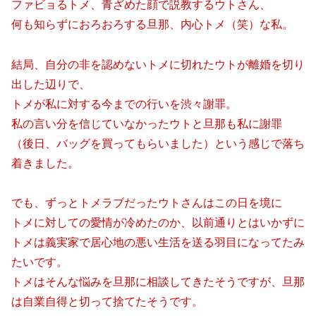
ファビョるトメ、青ざめた顔で説教するウトさん、
何も知らずにおろおろする旦那、内心トメ（笑）な私。
結局、自分の非を認めないトメに切れたウトが離婚を切り
出した辺りで、
トメが私に対する今までの行いを渋々謝罪。
私の言い分を信じていなかったウトと旦那も私に謝罪
（後日、バッグを買ってもらいました）という感じで落ち
着きました。
でも、ずっとトメラブだったウトさんはこの日を境に
トメに対しての愛情が冷めたのか、以前通りとはいかずに
トメは義実家で居心地の悪い生活を送る羽目になってたみ
たいです。
トメはそんな悩みを旦那に相談してきたそうですが、旦那
は自業自得と切って捨てたそうです。