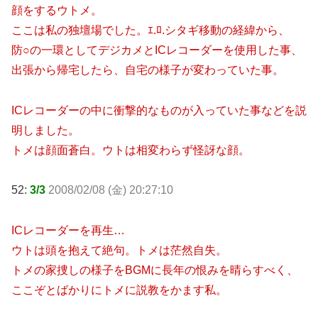
顔をするウトメ。
ここは私の独壇場でした。ｴ.ﾛ.シタギ移動の経緯から、
防○の一環としてデジカメとICレコーダーを使用した事、
出張から帰宅したら、自宅の様子が変わっていた事。
ICレコーダーの中に衝撃的なものが入っていた事などを説
明しました。
トメは顔面蒼白。ウトは相変わらず怪訝な顔。
52:
3/3
2008/02/08 (金) 20:27:10
ICレコーダーを再生…
ウトは頭を抱えて絶句。トメは茫然自失。
トメの家捜しの様子をBGMに長年の恨みを晴らすべく、
ここぞとばかりにトメに説教をかます私。