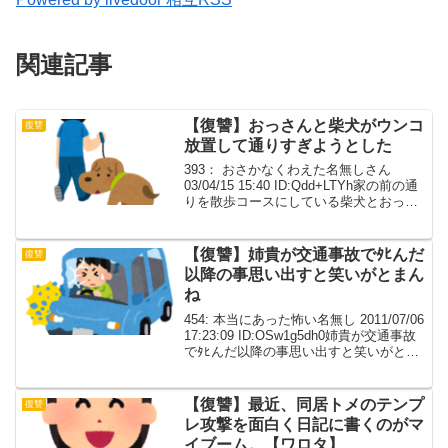
関連記事
【復讐】おっさんと柴犬がウンコ
復讐
放置して通りすぎようとした
393： おさかなくわえた名無しさん
03/04/15 15:40 ID:Qdd+LTYh家の前の通
りを散歩コースにしている柴犬とおっさ
んがいます。隣の家の前でいつも、ワン
コがウンコをするのですが誰も見ていな
い時は持ち帰りません。そこでふん...
【復讐】姉貴が交通事故でﾀﾋんだ
復讐
以降の事思い出すと笑いがとまん
ね
454: 本当にあった怖い名無し 2011/07/06
17:23:09 ID:OSw1g5dh0姉貴が交通事故
でﾀﾋんだ以降の事思い出すと笑いがとま
んね 何がってさ加害者の一家謝りにもこ
ねえのマジで あっちの立てた弁護士とあ
ちら側の保険会...
【復讐】最近、同居トメのテンプ
復讐
レ攻撃を面白く日記に書くのがマ
イブーム。【ワロタ】