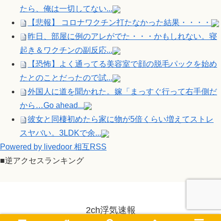
たら、俺は一切してない...
【悲報】 コロナワクチン打たなかった結果・・・・
昨日、部屋に例のアレがでた・・・かもしれない。寝
起き＆ワクチンの副反応...
【恐怖】よく通ってる美容室で顔の脱毛パックを始め
たとのことだったので試...
外国人に道を聞かれた。嫁「まっすぐ行って右手側だ
から…Go ahead...
彼女と同棲初めたら家に物が5倍くらい増えてストレ
スヤバい。3LDKで余...
Powered by livedoor 相互RSS
■逆アクセスランキング
2ch浮気速報