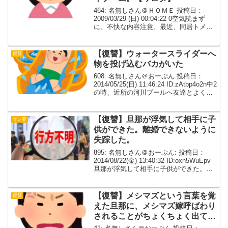
464: 名無しさん＠ＨＯＭＥ 投稿日：
2009/03/29 (日) 00:04:22 0空気読まず
に。不快な内容注意。最近、同居トメの
テンプレ攻撃を面白く日記に書くのがマ
イブーム。*トメの嫌味が炸裂↓ 今日も
頑張って耐えた。あと２回我慢し...
【復讐】ウォータースライダーへ
復讐
物を投げ込むバカがいた
608: 名無しさん＠おーぷん 投稿日：
2014/05/25(日) 11:46:24 ID:zAtbp4o2n中2
の時、近所の河川プールへ友達とよく行
ってたんだけど、その時の話。河川プー
ルにはすごく大きな滑り台というかウォ
ータースライダー？...
【復讐】旦那が浮気して相手に子
サレ妻
供ができた。離婚できないように
失踪した。
895: 名無しさん＠おーぷん: 投稿日：
2014/08/22(金) 13:40:32 ID:oxn5WuEpv
旦那が浮気して相手に子供ができた。自○
しようかと思ったけど、自分がﾀﾋんだら
引っ越しして何にもなかったふりでこの
人たち幸せになる...
【復讐】メシマズという言葉を覚
復讐
えた旦那に、メシマズ嫁呼ばわり
されることがちょくちょく出てき
た