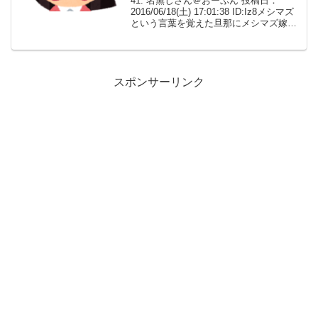
41: 名無しさん＠おーぷん 投稿日：
2016/06/18(土) 17:01:38 ID:Iz8メシマズ
という言葉を覚えた旦那にメシマズ嫁呼
ばわりされることがちょくちょく出てき
た。 2日目で味が染みこみすぎた煮物と
か、味噌がちょっと少なかっ...
スポンサーリンク