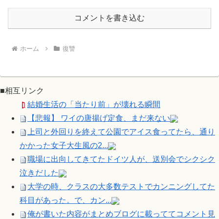
コメントを書き込む
ホーム
復讐
■相互リンク
結婚生活の「当たり前」が壊れる瞬間
【悲報】 ワイの唐揚げ定食、まだ来ない
上司と外回りを終えて公園でアイス食ってたら、通り
かかった女子大生風の2...
職場に出向してきてたドイツ人が、送別会でシクシク
泣きだした
大学の時、クラスの大多数テストでカンニングしてた
科目があった。で、カン...
俺が書いた内容がまとめブログに載っててコメント見