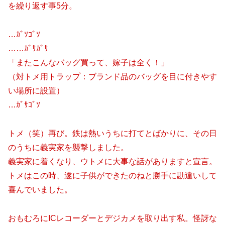
を繰り返す事5分。
…ｶﾞｿｺﾞｿ
……ｶﾞｻｶﾞｻ
「またこんなバッグ買って、嫁子は全く！」
（対トメ用トラップ：ブランド品のバッグを目に付きやす
い場所に設置）
…ｶﾞｻｺﾞｿ
トメ（笑）再び。鉄は熱いうちに打てとばかりに、その日
のうちに義実家を襲撃しました。
義実家に着くなり、ウトメに大事な話がありますと宣言。
トメはこの時、遂に子供ができたのねと勝手に勘違いして
喜んでいました。
おもむろにICレコーダーとデジカメを取り出す私。怪訝な