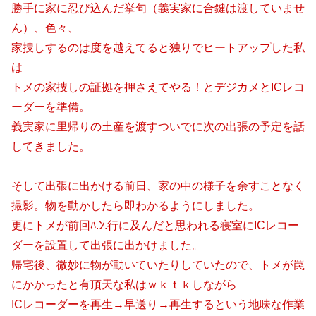
勝手に家に忍び込んだ挙句（義実家に合鍵は渡していませ
ん）、色々、
家捜しするのは度を越えてると独りでヒートアップした私
は
トメの家捜しの証拠を押さえてやる！とデジカメとICレコ
ーダーを準備。
義実家に里帰りの土産を渡すついでに次の出張の予定を話
してきました。
そして出張に出かける前日、家の中の様子を余すことなく
撮影。物を動かしたら即わかるようにしました。
更にトメが前回ﾊ.ﾝ.行に及んだと思われる寝室にICレコー
ダーを設置して出張に出かけました。
帰宅後、微妙に物が動いていたりしていたので、トメが罠
にかかったと有頂天な私はｗｋｔｋしながら
ICレコーダーを再生→早送り→再生するという地味な作業