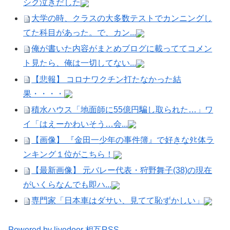
シク泣きだした
大学の時、クラスの大多数テストでカンニングし
てた科目があった。で、カン...
俺が書いた内容がまとめブログに載っててコメン
ト見たら、俺は一切してない...
【悲報】 コロナワクチン打たなかった結
果・・・・
積水ハウス「地面師に55億円騙し取られた…」ワ
イ「はえーかわいそう…会...
【画像】 『金田一少年の事件簿』で好きなﾀﾋ体ラ
ンキング１位がこちら！
【最新画像】 元バレー代表・狩野舞子(38)の現在
がいくらなんでも即ハ...
専門家「日本車はダサい、見てて恥ずかしい」
Powered by livedoor 相互RSS