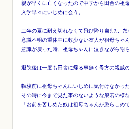
親が早くに亡くなったので中学から田舎の祖
入学早々にいじめに会う。
二年の夏に耐え切れなくて飛び降り自ｻ.ﾂ.、
意識不明の重体中に数少ない友人が祖母ちゃ
意識が戻った時、祖母ちゃんに泣きながら謝
退院後は一度も田舎に帰る事無く母方の親戚
転校前に祖母ちゃんにいじめに気付けなかっ
その時に今まで見た事のないような般若の様
「お前を苦しめた奴は祖母ちゃんが懲らしめ