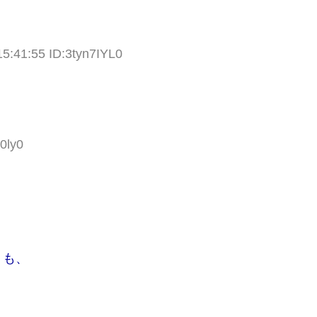
5:41:55 ID:3tyn7IYL0
0ly0
うも、