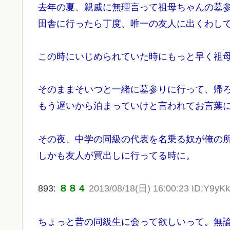
去年の夏、親戚に無理言って祖母ちゃんの墓
田舎に行ったら丁度、唯一の友人に出くわし
この時にいじめられていた時にもっと早く祖
そのままそいつと一緒に墓参りに行って、帰
もう遅いから泊まっていけと言われてお言葉
その夜、中学の同級の代表を名乗る奴が俺の
しかも友人が買出しに行ってる時に。
893:
８８４
2013/08/18(日) 16:00:23 ID:Y9yKk
ちょっと昔の同級生に会って欲しいって。無