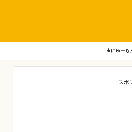
★にゅーも
スポ