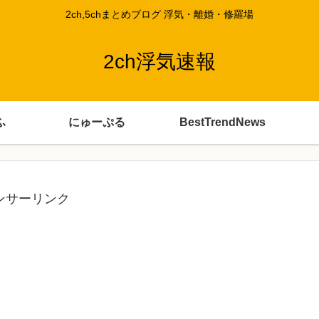
2ch,5chまとめブログ 浮気・離婚・修羅場
2ch浮気速報
ふ
にゅーぷる
BestTrendNews
ンサーリンク