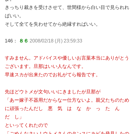
きっちり裁きを受けさせて、世間様から白い目で見られれ
ばいい。
そして全てを失わせてから絶縁すればいい。
146：
８６
2008/02/18 (月) 23:59:33
すみません。アドバイスや優しいお言葉本当にありがとう
ございます。旦那はいい人なんです。
早速スカが出来たのでお礼がてら報告です。
先ほどウトメが文句いいにきましたが旦那が
「あー嫁子不器用だからなー仕方ないよ。親父たちのため
に頑張ったんだし 悪 気 は な か っ た ん
だ し」
といってくれたので
「ごめんなさい！ウトメさんのタンスにカビを発見したの