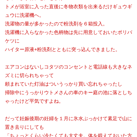
トメが浴室に入った直後に冬物衣類を出来るだけギュウギ
ュウに洗濯機へ。
洗濯物の量が多かったので粉洗剤を６箱投入。
洗濯機に入らなかった色柄物は先に用意しておいたポリバ
ケツに
ハイター原液+粉洗剤とともに突っ込んできました。
エアコンはないしコタツのコンセントと電話線も大きなネ
ズミに切られちゃって
頼まれていた灯油はついうっかり買い忘れちゃったし
掃除中にうっかりウトメさんの車のキー庭の池に落としち
ゃったけど平気ですよね。
だって妊娠後期の妊婦を１月に氷水ぶっかけて素足で山に
置き去りにしても
「ちょっとくらい冷たくても大丈夫。体を鍛えておいた方