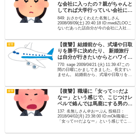
な会社に入ったの？親がちゃんと
してれば大学行っていい会社に入
れたのにね～」
849: おさかなくわえた名無しさん
2008/08/09(土) 20:40:18 ID:mwdiZLOOこ
ないだあった話自分が今の会社に入社す
る際に一緒に面接を受けたＡさん（40
代、ちなみに自分はギリギリ20代）自分
が配属された所は40代...
【復讐】結婚前から、式場や日取
復讐
りを勝手に決めたり、 新婚旅行
は自分が行きたいからとハワイに
決めて、ついてくる気まんまんの
770: sage 2009/04/21 (火) 11:39:47この
トメ
間の日曜にかましてきました。長文すい
ません。 結婚前から、式場や日取りを勝
手に決めたり、 新婚旅行は自分が行きた
いからとハワイに決めて ついてくる気ま
んまんのトメ。 旦那...
【復讐】職場に「女って○○だよ
復讐
なー」という感じで、こじつけレ
ベルで絡んでは馬鹿にする男の先
輩がいた。
137: 名無しさん＠おーぷん 投稿日：
2018/04/02(月) 23:38:00 ID:mOk職場に
「女って○○だよなー」という感じでこじ
つけレベルで絡んでは馬鹿にする男の先
輩がいた。 あそこのケーキおいしいよね
と言えば「女はどうせイン...