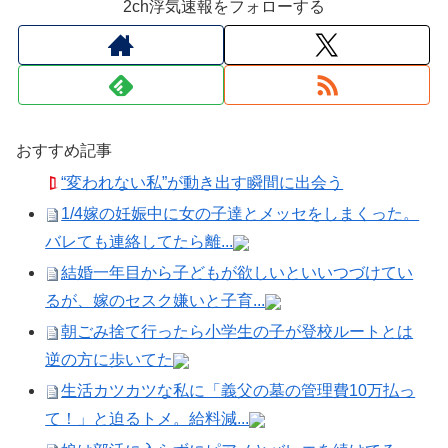
2ch浮気速報をフォローする
おすすめ記事
“変われない私”が動き出す瞬間に出会う
1/4嫁の妊娠中に女の子達とメッセをしまくった。
バレても連絡してたら離...
結婚一年目から子どもが欲しいといいつづけてい
るが、嫁のセスク嫌いと子育...
朝ごみ捨て行ったら小学生の子が登校ルートとは
逆の方に歩いてた
生活カツカツな私に「義父の墓の管理費10万払っ
て！」と迫るトメ。給料減...