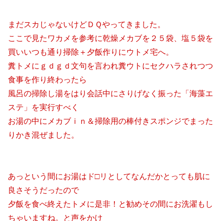
まだスカじゃないけどＤＱやってきました。
ここで見たワカメを参考に乾燥メカブを２５袋、塩５袋を
買いいつも通り掃除＋夕飯作りにウトメ宅へ。
糞トメにｇｄｇｄ文句を言われ糞ウトにセクハラされつつ
食事を作り終わったら
風呂の掃除し湯をはり会話中にさりげなく振った「海藻エ
ステ」を実行すべく
お湯の中にメカブｉｎ＆掃除用の棒付きスポンジでまった
りかき混ぜました。
あっという間にお湯はド□リとしてなんだかとっても肌に
良さそうだったので
夕飯を食べ終えたトメに是非！と勧めその間にお洗濯もし
ちゃいますね。と声をかけ