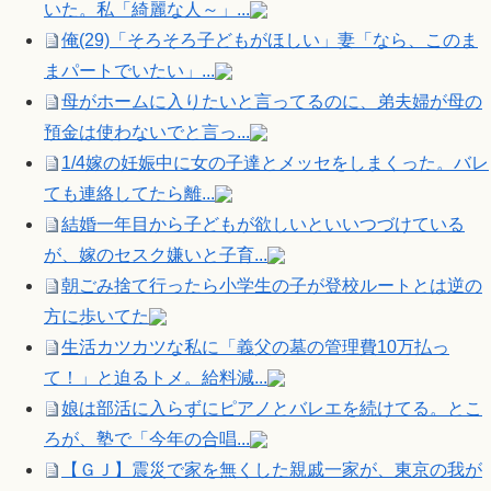
いた。私「綺麗な人～」...
俺(29)「そろそろ子どもがほしい」妻「なら、このま
まパートでいたい」...
母がホームに入りたいと言ってるのに、弟夫婦が母の
預金は使わないでと言っ...
1/4嫁の妊娠中に女の子達とメッセをしまくった。バレ
ても連絡してたら離...
結婚一年目から子どもが欲しいといいつづけている
が、嫁のセスク嫌いと子育...
朝ごみ捨て行ったら小学生の子が登校ルートとは逆の
方に歩いてた
生活カツカツな私に「義父の墓の管理費10万払っ
て！」と迫るトメ。給料減...
娘は部活に入らずにピアノとバレエを続けてる。とこ
ろが、塾で「今年の合唱...
【ＧＪ】震災で家を無くした親戚一家が、東京の我が