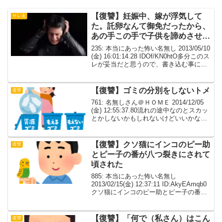
【復讐】妊娠中、嫁が浮気して
サレ夫
た。託卵なんて御免だったから、
あの手この手で子供を諦めさせよ
うとした
235: 本当にあった怖い名無し 2013/05/10
(金) 16:01:14.28 IDOf/KN0htO多分このス
レが妥当だと思うので、書き込む事にす
る。妊娠中、嫁が浮気してた。託卵なん
て御免だったから、あの手この手で子供
を諦めさせよ...
【復讐】ゴミの分別をしないトメ
復讐
761: 名無しさん＠ＨＯＭＥ 2014/12/05
(金) 12:55:37.80流れの途中なのとスカッ
とかしないかもしれないけどいいかな？
最近止むを得ない理由で、旦那の田舎か
らトメを呼んで同居する事にしたこのト
メは証拠が残るといけないの...
【復讐】クソ猫にインコのピー助
復讐
とピー子の番が八つ裂きにされて
頃された
885: 本当にあった怖い名無し
2013/02/15(金) 12:37:11 ID:AkyEAmqb0
クソ猫にインコのピー助とピー子の番が
八つ裂きにされて頃されたので我が家の
庭を踏み荒らし糞して行くだけなら我慢
してやったものを…と恨み骨髄...
【復讐】「何で（私さん）はこん
復讐