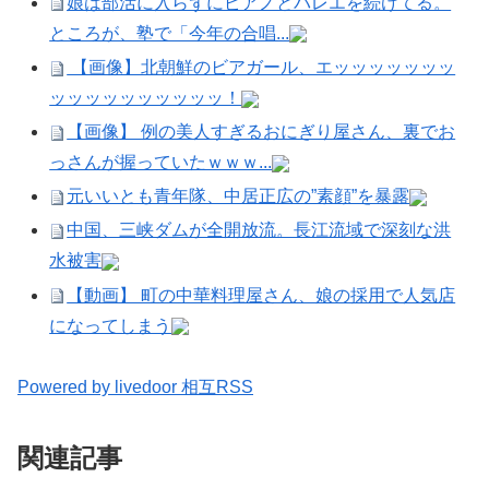
娘は部活に入らずにピアノとバレエを続けてる。
ところが、塾で「今年の合唱...
【画像】北朝鮮のビアガール、エッッッッッッッ
ッッッッッッッッッッ！
【画像】 例の美人すぎるおにぎり屋さん、裏でお
っさんが握っていたｗｗｗ...
元いいとも青年隊、中居正広の”素顔”を暴露
中国、三峡ダムが全開放流。長江流域で深刻な洪
水被害
【動画】 町の中華料理屋さん、娘の採用で人気店
になってしまう
Powered by livedoor 相互RSS
関連記事