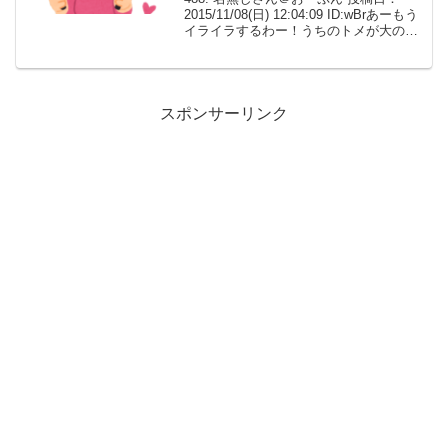
2015/11/08(日) 12:04:09 ID:wBrあーもう
イライラするわー！うちのトメが大のジ
ャニーズ好きで、国内はもちろん海外で
のライブにも出かけるほど。別にジャニ
ーズ好きなのは構わないけど...
スポンサーリンク