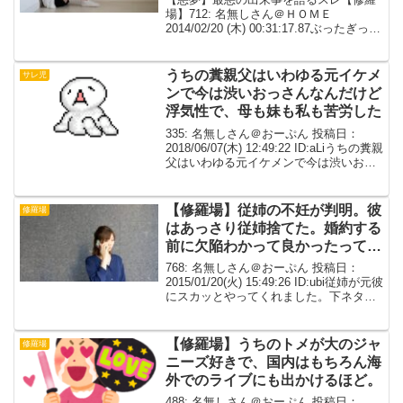
場】712: 名無しさん＠ＨＯＭＥ
2014/02/20 (木) 00:31:17.87ぶったぎって
ごめん中3のときに父親の犯罪と不倫が一
気に発覚したのが最悪だったしかも盗/
撮、キモすぎる拘置所？から手紙...
うちの糞親父はいわゆる元イケメ
サレ児
ンで今は渋いおっさんなんだけど
浮気性で、母も妹も私も苦労した
335: 名無しさん＠おーぷん 投稿日：
2018/06/07(木) 12:49:22 ID:aLiうちの糞親
父はいわゆる元イケメンで今は渋いおっ
さんなんだけど浮気性で、母も妹も私も
苦労した。愛/人突撃から既婚だと知って
てもやめられなかったパ...
【修羅場】従姉の不妊が判明。彼
修羅場
はあっさり従姉捨てた。婚約する
前に欠陥わかって良かったって
さ。【胸糞→ワロタ】
768: 名無しさん＠おーぷん 投稿日：
2015/01/20(火) 15:49:26 ID:ubi従姉が元彼
にスカッとやってくれました。下ネタ注
意です。元彼とは従姉が短大の頃に交際
スタートして、そこそこ順調に続き、従
姉22の時に妊娠の徴候が...
【修羅場】うちのトメが大のジャ
修羅場
ニーズ好きで、国内はもちろん海
外でのライブにも出かけるほど。
488: 名無しさん＠おーぷん 投稿日：