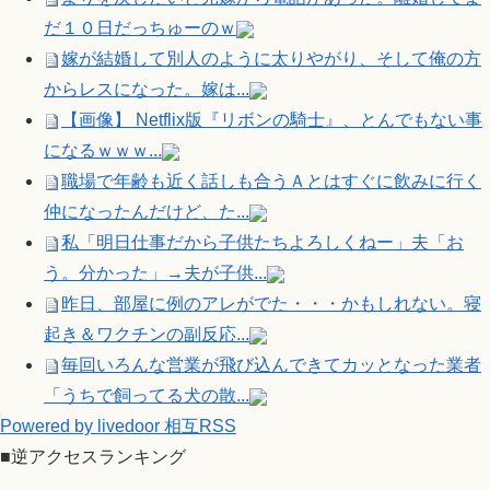
だ１０日だっちゅーのｗ
嫁が結婚して別人のように太りやがり、そして俺の方
からレスになった。嫁は...
【画像】 Netflix版『リボンの騎士』、とんでもない事
になるｗｗｗ...
職場で年齢も近く話しも合うＡとはすぐに飲みに行く
仲になったんだけど、た...
私「明日仕事だから子供たちよろしくねー」夫「お
う。分かった」→夫が子供...
昨日、部屋に例のアレがでた・・・かもしれない。寝
起き＆ワクチンの副反応...
毎回いろんな営業が飛び込んできてカッとなった業者
「うちで飼ってる犬の散...
Powered by livedoor 相互RSS
■逆アクセスランキング