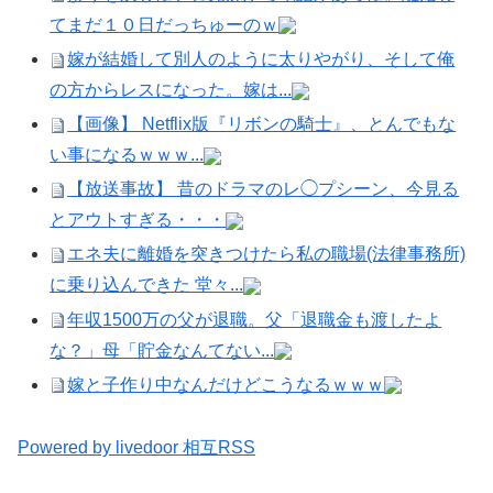
てまだ１０日だっちゅーのｗ
嫁が結婚して別人のように太りやがり、そして俺
の方からレスになった。嫁は...
【画像】 Netflix版『リボンの騎士』、とんでもな
い事になるｗｗｗ...
【放送事故】 昔のドラマのレ◯プシーン、今見る
とアウトすぎる・・・
エネ夫に離婚を突きつけたら私の職場(法律事務所)
に乗り込んできた 堂々...
年収1500万の父が退職。父「退職金も渡したよ
な？」母「貯金なんてない...
嫁と子作り中なんだけどこうなるｗｗｗ
Powered by livedoor 相互RSS