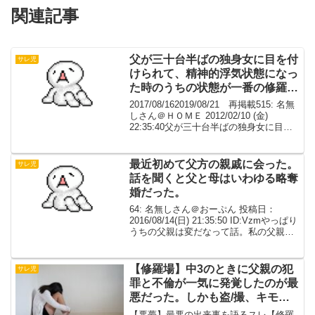
関連記事
父が三十台半ばの独身女に目を付
サレ児
けられて、精神的浮気状態になっ
た時のうちの状態が一番の修羅場
だった
2017/08/162019/08/21 再掲載515: 名無
しさん＠ＨＯＭＥ 2012/02/10 (金)
22:35:40父が三十台半ばの独身女に目を
付けられて、精神的浮気状態になった時
のうちの状態が一番の修羅場だった。わ
りと早くうちの...
最近初めて父方の親戚に会った。
サレ児
話を聞くと父と母はいわゆる略奪
婚だった。
64: 名無しさん＠おーぷん 投稿日：
2016/08/14(日) 21:35:50 ID:Vzmやっぱり
うちの父親は変だなって話。私の父親は
すごく厳しかった。まずは学生時代の門
限が6時だった。部活が長引いたらまず間
に合わない。過干渉で高校大...
【修羅場】中3のときに父親の犯
サレ児
罪と不倫が一気に発覚したのが最
悪だった。しかも盗/撮、キモす
ぎる
【悪夢】最悪の出来事を語るスレ【修羅