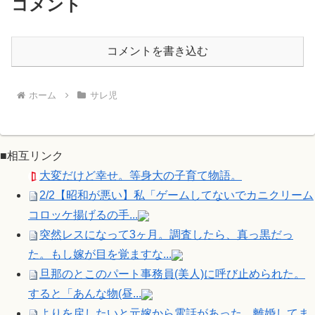
コメント
コメントを書き込む
ホーム
サレ児
■相互リンク
大変だけど幸せ。等身大の子育て物語。
2/2【昭和が悪い】私「ゲームしてないでカニクリーム
コロッケ揚げるの手...
突然レスになって3ヶ月。調査したら、真っ黒だっ
た。もし嫁が目を覚ますな...
旦那のとこのパート事務員(美人)に呼び止められた。
すると「あんな物(昼...
よりを戻したいと元嫁から電話があった。離婚してま