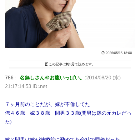
2026/05/15 18:00
この記事は
約5分
で読めます。
786：
名無しさん＠お腹いっぱい。:
2014/08/20 (水)
21:17:14.53 ID:.net
７ヶ月前のことだが、嫁が不倫してた
俺４６歳 嫁３８歳 間男３３歳(間男は嫁の元カレだっ
た)
嫁と間男は嫁が結婚前に勤めてた会社で同僚だった。