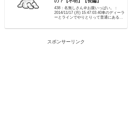
の？【不明】【長編】
438：名無しさん＠お腹いっぱい。：
2014/11/17 (月) 15:47:03.40車のディーラ
ーとラインでやりとりって普通にある
の？トーク内容全くないのは、マメに消
してるのか、機種変したばかりなのか…
439：名無しさん＠お腹いっぱい。...
スポンサーリンク