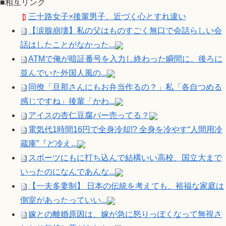
■相互リンク
三十路女子×後輩男子、近づく心とすれ違い
【涙腺崩壊】私の父はものすごく無口で会話らしい会
話はしたことがなかった...
ATMで俺が暗証番号を入力し終わった瞬間に、後ろに
並んでいた外国人風の...
同僚「旦那さんにもお弁当作るの？」私「各自つめる
感じですね」後輩「かわ...
アイスの杏仁豆腐バー売ってる？
電気代1時間16円で全身冷却!? 全身を冷やす“人間用冷
蔵庫”『ど冷え...
スポーツにもに打ち込んで結構いい高校、国立大まで
いったのになんであんな...
【一夫多妻制】 日本の伝統を考えても、裕福な家庭は
側室があったっていい...
嫁との離婚原因は、嫁が急に怒りっぽくなって無視さ