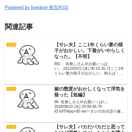
Powered by livedoor 相互RSS
関連記事
【サレ夫】ここ1年くらい妻の様
サレ夫
子がおかしい。下着がいやらしく
なった。【不明】
881： 名無しさん＠お腹いっぱ
い。:2012/03/21 (水) 00:15:35.71ここ1年
くらい妻の様子がおかしい。例えば・下
着がいやらしくなった。（ピーチジョ
ン）・土日に家にいない。晩御飯すら一
緒に食べていない。・金遣いが荒くな
嫁の態度がおかしくなって浮気を
サレ夫
っ...
疑った【短編】
96: 名無しさん＠お腹いっぱい。
2018/08/15 (水) 20:00:06.78
ID:h9TWpq+d0.netヘタレの自分語り嫁の
態度がおかしくなって浮気を疑ったた
だ、嫁は頻繁に飲み歩くしもうアラフォ
ーだからむかついてもあんまり...
【サレ夫】バカだバカだと思って
サレ夫