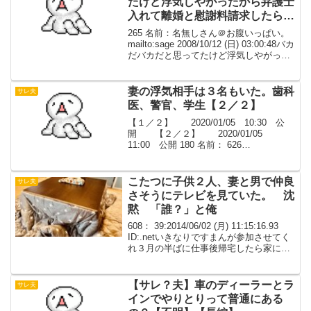
たけど浮気しやがったから弁護士
入れて離婚と慰謝料請求したら
｢私が慰謝料払うんですか？｣だっ
265 名前：名無しさん＠お腹いっぱい。
てさ～【不明】
mailto:sage 2008/10/12 (日) 03:00:48バカ
だバカだと思ってたけど浮気しやがった
から弁護士入れて離婚と慰謝料請求した
ら｢私が慰謝料払うんですか？｣だってさ
～弁護士から聞...
妻の浮気相手は３名もいた。歯科
サレ夫
医、警官、学生【２／２】
【１／２】 2020/01/05 10:30 公
開 【２／２】 2020/01/05
11:00 公開 180 名前： 626
◆j08EasWBv6 投稿日：2006/08/15 (火)
17:59:09歯科医の帰宅を待ってたので
遅...
こたつに子供２人、妻と男で仲良
サレ夫
さそうにテレビを見ていた。 沈
黙 「誰？」と俺
608： 39:2014/06/02 (月) 11:15:16.93
ID:.netいきなりですまんが参加させてく
れ３月の半ばに仕事後帰宅したら家に男
がいたこたつに子供２人、妻と男で仲良
さそうにテレビを見ていた沈黙「誰？」
と俺「職場の〇〇さ...
【サレ？夫】車のディーラーとラ
サレ夫
インでやりとりって普通にある