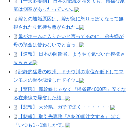
【一夫多妻制】 日本の伝統を考えても、裕福な家
庭は側室があったっていい...
嫁との離婚原因は、嫁が急に怒りっぽくなって無
視されたり気持ち悪がられた...
母がホームに入りたいと言ってるのに、弟夫婦が
母の預金は使わないでと言っ...
【速報】 日本の防衛省、ようやく気づいた模様ｗ
ｗｗｗｗ
記録的猛暑の欧州、ドナウ川の水位が低下してマ
ンモスの骨や沈没したドイツ...
【驚愕】 新幹線じゃなく『帰省費4000円』安くな
る在来線で帰省した結...
【悲報】 大分県、ガチで逝く・・・・・・
【悲報】 取引先専務「Aを20個注文する」 ぼく
「いつも1～2個しか使...