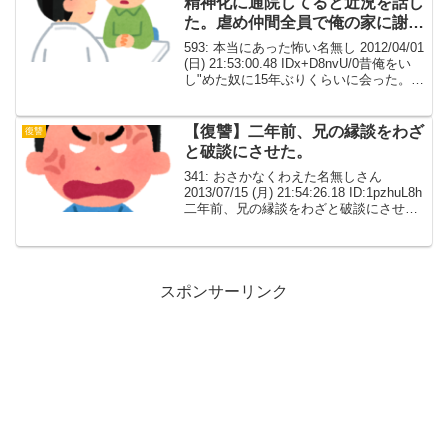
精神化に通院してると近況を話し
た。虐め仲間全員で俺の家に謝罪
に来た。
593: 本当にあった怖い名無し 2012/04/01
(日) 21:53:00.48 IDx+D8nvU/0昔俺をい
し"めた奴に15年ぶりくらいに会った。俺
はアスペルガーで、今精神化に通院して
ると近況を話した。こちらに深い意図は
なかったけ...
【復讐】二年前、兄の縁談をわざ
復讐
と破談にさせた。
341: おさかなくわえた名無しさん
2013/07/15 (月) 21:54:26.18 ID:1pzhuL8h
二年前、兄の縁談をわざと破談にさせ
た。婚約者と二人になった時、兄がいか
に暴/力的で利己的なクズかをとうとうと
語ってやった。多少...
スポンサーリンク