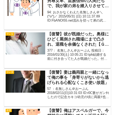
男尊女卑、血族信仰の人間たち
で、我が家の弟を婿入りさせて事
業を継がせると勝手に決めていた
94: おさかなくわえた名無しさん＠＼
(^o^)／ 2015/05/31 (日) 10:11:37.89
ID:FbANOI55.net流れを切って弟の武勇
伝を投下してみる。 祖父には子供が二人
いて、伯父と私の父がそれにあたる。 伯
父家は男...
【復讐】彼が既婚だった。奥様に
サレ女
ひどく罵倒され職場にまで凸さ
れ、退職を余儀なくされた【Ｇ
Ｊ！】
377： 名無しさん＠おーぷん 投稿日：
2016/01/30(土) 10:05:21 ID:tph結婚する
前に付き合ってた人が既婚だった。付き
合ってしばらくしてから、奥様から連絡
があり妻帯者で子供までいることを知っ
た。自分は絶対不倫なんてし...
【復讐】妻は義両親と一緒になっ
サレ夫
て俺の事を「身寄りがないから逃
げられる心配なくこき使い放題」
57 ：名無しさん＠おーぷん
2018/02/11(日)10:31:03 ID:r0C妻がガンﾀﾋ
したので記念カキコ幼児の頃に両親ｲ也界
で身寄りもなく施設育ちの自分に優しく
してくれたのが妻だったやがて結婚、妻
の田舎に帰り妻実家で同居。義父母も...
【復讐】俺はアスペルガーで、今
復讐