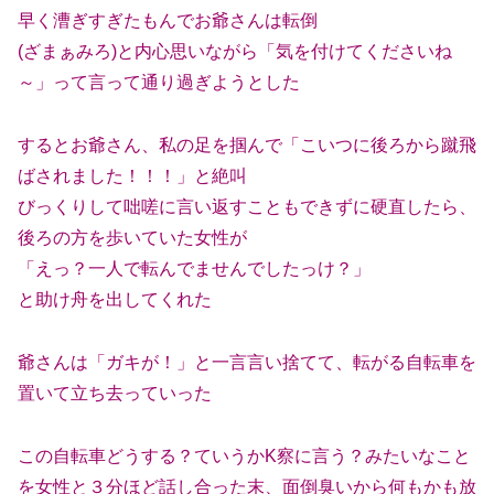
早く漕ぎすぎたもんでお爺さんは転倒
(ざまぁみろ)と内心思いながら「気を付けてくださいね
～」って言って通り過ぎようとした
するとお爺さん、私の足を掴んで「こいつに後ろから蹴飛
ばされました！！！」と絶叫
びっくりして咄嗟に言い返すこともできずに硬直したら、
後ろの方を歩いていた女性が
「えっ？一人で転んでませんでしたっけ？」
と助け舟を出してくれた
爺さんは「ガキが！」と一言言い捨てて、転がる自転車を
置いて立ち去っていった
この自転車どうする？ていうかK察に言う？みたいなこと
を女性と３分ほど話し合った末、面倒臭いから何もかも放