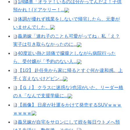
1/4隣奥「オラァ！いるのは分かってんだよ！子供
預かれ！(ドアケリー！...
体調が優れず残業をしないで帰宅したら、元妻が
いませんでした。
義弟嫁「連れ子のことも可愛がってね」私「え？
実子は引き取らなかったのに...
40度近い熱と頭痛で朦朧としながら病院行った
ら、受付嬢が「予約のない人...
【1/2】 赴任先から家に帰るとすぐ何か違和感。上
手く言えないけどピン...
【ＧＪ】 クラスに迷惑なｼ也沼がいた。リーダー格
のＡ「なんで支援学級に...
【画像】 日産が社運をかけて発売するSUVｗｗｗ
ｗｗｗｗ
義兄嫁が自宅をサロンにして姪を毎日ウトメへ預