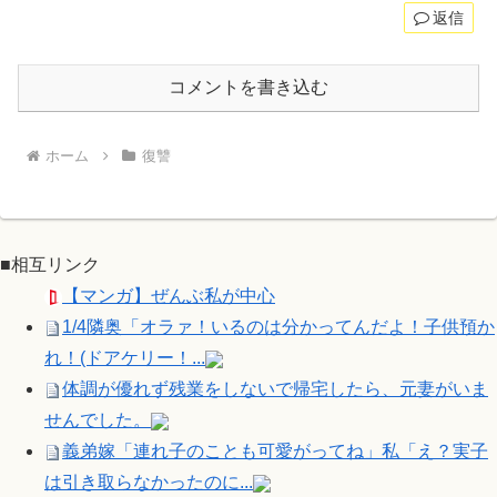
返信
コメントを書き込む
ホーム
復讐
■相互リンク
【マンガ】ぜんぶ私が中心
1/4隣奥「オラァ！いるのは分かってんだよ！子供預か
れ！(ドアケリー！...
体調が優れず残業をしないで帰宅したら、元妻がいま
せんでした。
義弟嫁「連れ子のことも可愛がってね」私「え？実子
は引き取らなかったのに...