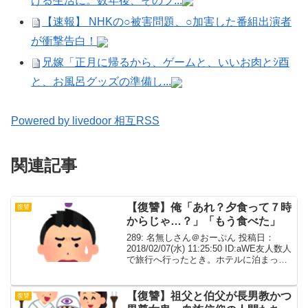
ける生活に。数年後、そのツ...
【速報】 NHKの○被害問題、○加害した番組出演者
が衝撃告白！
兄嫁「正月に帰るから、ゲームと、いいお肉とｼ酉
と、お風呂グッズの準備し...
Powered by livedoor 相互RSS
関連記事
【復讐】俺「あれ？夕食って７時
復讐
からじゃ…？」「もう食べた」
289: 名無しさん＠おーぷん 投稿日：
2018/02/07(水) 11:25:50 ID:aWE友人数人
で旅行へ行ったとき。ホテルに泊まった
んだけど、夕食の予約時間が夜７時だっ
た。７時まで時間があったので、お土産
を買ったり温泉に入ったりと...
【復讐】祖父と伯父が長男教かつ
復讐