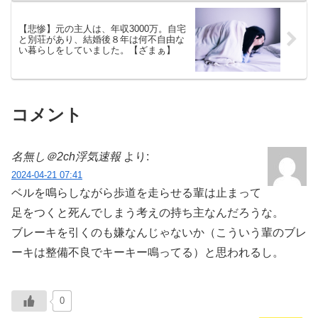
【悲惨】元の主人は、年収3000万。自宅
と別荘があり、結婚後８年は何不自由な
い暮らしをしていました。【ざまぁ】
コメント
名無し＠2ch浮気速報
より:
2024-04-21 07:41
ベルを鳴らしながら歩道を走らせる輩は止まって
足をつくと死んでしまう考えの持ち主なんだろうな。
ブレーキを引くのも嫌なんじゃないか（こういう輩のブレ
ーキは整備不良でキーキー鳴ってる）と思われるし。
0