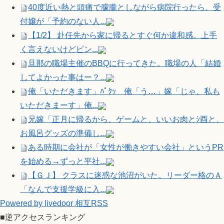
40度近い熱と頭痛で朦朧としながら病院行ったら、受
付嬢が「予約のない人...
【1/2】 赴任先から家に帰るとすぐ何か違和感。上手
く言えないけどピン...
旦那の職場主催のBBQに行ってきた。職場の人「結婚
してよかった事はー？...
俺「いただきます」ﾊﾟｸｯ 俺「う…」嫁「じゃ、私も
いただきまーす」俺...
兄嫁「正月に帰るから、ゲームと、いいお肉とｼ酉と、
お風呂グッズの準備し...
ある時期に会社が「女性が働きやすい会社」というPR
を始める→ずっと平社...
【ＧＪ】 クラスに迷惑な池沼がいた。リーダー格のＡ
「なんで支援学級に入...
Powered by livedoor 相互RSS
■逆アクセスランキング