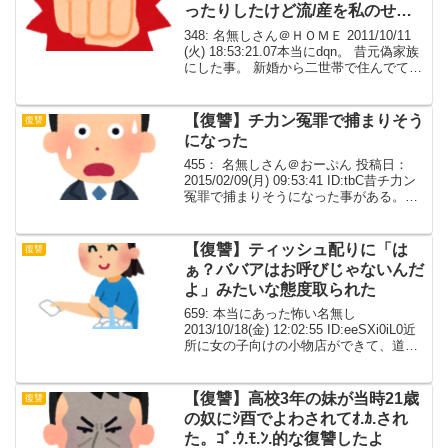
ったりしたけど流/産を私のせい
にしだした。
348: 名無しさん＠ＨＯＭＥ 2011/10/11
(火) 18:53:21.07本当にdqn。 昔元偽家族
にした事。 新婚から二世帯で住んでて私
が妊娠したら、家事や仕事を押し付けら
れなくなるのを危惧したのかトメに腹パ
ンチされて流/産した...
【復讐】チ力ン冤罪で捕まりそう
復讐
になった
455： 名無しさん＠おーぷん 投稿日：
2015/02/09(月) 09:53:41 ID:tbC昔チ力ン
冤罪で捕まりそうになった事がある。電
車を降りたら女子高生に腕を捕まれて
「触りましたよね？チ力ンです！」って
騒がれて、駅員だけじゃなくて...
【復讐】ティッシュ配りに「は
復讐
ぁ？ババアはお呼びじゃないんだ
よ」みたいな態度取られた
659: 本当にあった怖い名無し
2013/10/18(金) 12:02:55 ID:eeSXi0iL0近
所に女の子向けの小物店ができて、道で
広告のティッシュを配ってたターゲット
が若い女の子なので、ティッシュを渡す
相手も可愛い女の子に絞って...
【復讐】高校3年の妹が当時21歳
復讐
の奴にｼ酉でよわされてｵ.ｶ.され
た。ｺﾞ.ｳ.ﾓ.ﾝ.的な復讐したよ