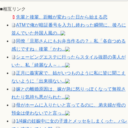
■相互リンク
先輩と後輩、距離が変わった日から始まる恋
ATMで俺が暗証番号を入力し終わった瞬間に、後ろに
並んでいた外国人風の...
同僚「旦那さんにもお弁当作るの？」私「各自つめる
感じですね」後輩「かわ...
シェービングエステに行ったらスタイル抜群の美人が
いた。私「綺麗な人～」...
正月に義実家で、姑がいつものように私に皆に聞こえ
ないように「出来損ない...
嫁との離婚原因は、嫁が急に怒りっぽくなって無視さ
れたり気持ち悪がられた...
母がホームに入りたいと言ってるのに、弟夫婦が母の
預金は使わないでと言っ...
1/4嫁の妊娠中に女の子達とメッセをしまくった。バレ