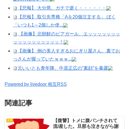
【悲報】 大分県、ガチで逝く・・・・・・
【悲報】 取引先専務「Aを20個注文する」 ぼく
「いつも1～2個しか使...
【画像】北朝鮮のビアガール、エッッッッッッッ
ッッッッッッッッッッ！
【画像】 例の美人すぎるおにぎり屋さん、裏でお
っさんが握っていたｗｗｗ...
元いいとも青年隊、中居正広の”素顔”を暴露
Powered by livedoor 相互RSS
関連記事
【復讐】トメに腹パンチされて
復讐
流/産した。旦那も泣きながら謝