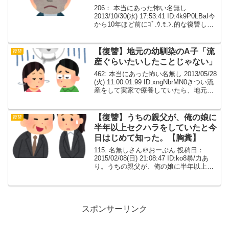
206： 本当にあった怖い名無し
2013/10/30(水) 17:53:41 ID:4k9P0LBaI今
から10年ほど前にｺﾞ.ｳ.ﾓ.ﾝ.的な復讐した
よ高校3年の妹が当時21歳の奴にｼ酉でよ
わされてｵ.ｶ.されて自分に泣いて電話し
てきた...
【復讐】地元の幼馴染のA子「流
復讐
産ぐらいたいしたことじゃない」
462: 本当にあった怖い名無し 2013/05/28
(火) 11:00:01.99 ID:xngNbrMN0きつい流
産をして実家で療養していたら、地元の
幼馴染のA子がお見舞いに来た。はじめ
は慰めてくれてたけど、うちの旦那が毎
日花を持って...
【復讐】うちの親父が、俺の娘に
復讐
半年以上セクハラをしていたと今
日はじめて知った。【胸糞】
115: 名無しさん＠おーぷん 投稿日：
2015/02/08(日) 21:08:47 ID:ko8暴/力あ
り。うちの親父が、俺の娘に半年以上セ
クハラをしていたと今日はじめて知っ
た。身バレしてもいい。フェイクなし。
親父は72歳。校長まで勤めあ...
スポンサーリンク