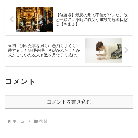
【修羅場】最悪の形で不倫がバレた。彼
と一緒にいる時に義父が事故で危篤状態
に【ざまぁ】
当初、別れた事を周りに愚痴りまくり、
愛する人と無理矢理引き裂かれた！とか
抜かしていた友人も数ヶ月でラリ抜け。
コメント
コメントを書き込む
ホーム
復讐