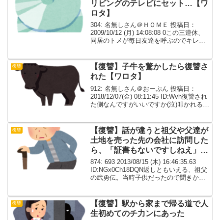
リビングのテレビにセット…【ワ
ロタ】
304: 名無しさん＠ＨＯＭＥ 投稿日：
2009/10/12 (月) 14:08:08 0この三連休、
同居のトメが毎日友達を呼ぶのでキレイ
に掃除したり、料理やお菓子や娯楽を用
意したりして友達がいる間は「くつろぐ
ため」出ていかなければならなか...
【復讐】子牛を驚かしたら復讐さ
復讐
れた【ワロタ】
912: 名無しさん＠おーぷん 投稿日：
2018/12/07(金) 08:11:45 ID:Wvh復讐され
た側なんですがいいですか(泣)叩かれる覚
悟で書く。仕事の関係で、山間部にある
のどかな村に行ったのです。目的地の取
引先までは最寄り駅から...
【復讐】話が違うと祖父や父達が
復讐
土地を売った先の会社に訪問した
ら、「証書もないですしねえ」と
ヘラヘラ。
874: 693 2013/08/15 (木) 16:46:35.63
ID:NGx0Ch18DQN返しともいえる、祖父
の武勇伝。当時子供だったので聞きかじ
りです。20年以上前、当時健在だった祖
父が所有地の整理を始めて、いくつか土
地を売った...
【復讐】駅から家まで帰る道で人
復讐
生初めてのチ力ンにあった