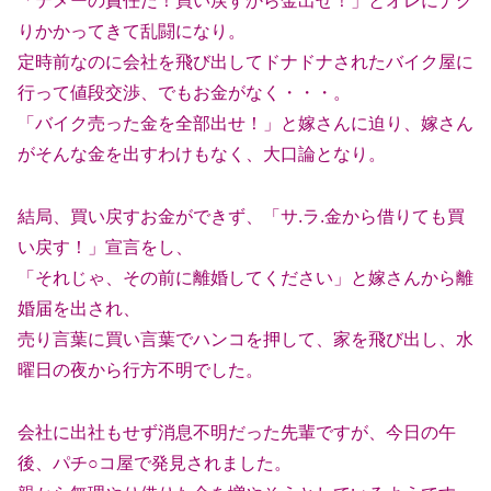
「テメーの責任だ！買い戻すから金出せ！」とオレにナグ
りかかってきて乱闘になり。
定時前なのに会社を飛び出してドナドナされたバイク屋に
行って値段交渉、でもお金がなく・・・。
「バイク売った金を全部出せ！」と嫁さんに迫り、嫁さん
がそんな金を出すわけもなく、大口論となり。
結局、買い戻すお金ができず、「サ.ラ.金から借りても買
い戻す！」宣言をし、
「それじゃ、その前に離婚してください」と嫁さんから離
婚届を出され、
売り言葉に買い言葉でハンコを押して、家を飛び出し、水
曜日の夜から行方不明でした。
会社に出社もせず消息不明だった先輩ですが、今日の午
後、パチ○コ屋で発見されました。