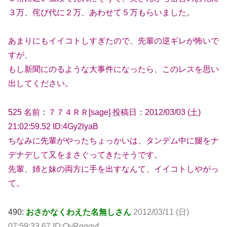
３万、侘び代に２万、あわせて５万もらいました。
あまりにもイイコトしすぎたので、先輩の逆ギレが怖いで
すが、
もし新聞にのるような大事件になったら、このレスを思い
出してください。
525 名前：７７４ＲＲ[sage] 投稿日：2012/03/03 (土)
21:02:59.52 ID:4Gy2lyaB
ちなみに先輩がやったちょっかいは、タンデム中に腿をナ
デナデして又をまさぐってきたそうです。
先輩、姉と妹の両方に手を出すなんて、イイコトしやがっ
て。
490:
おさかなくわえた名無しさん
2012/03/11 (日)
07:59:33.67 ID:QyRqqgyf