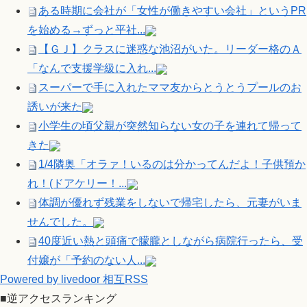
ある時期に会社が「女性が働きやすい会社」というPR
を始める→ずっと平社...
【ＧＪ】クラスに迷惑な池沼がいた。リーダー格のＡ
「なんで支援学級に入れ...
スーパーで手に入れたママ友からとうとうプールのお
誘いが来た
小学生の頃父親が突然知らない女の子を連れて帰って
きた
1/4隣奥「オラァ！いるのは分かってんだよ！子供預か
れ！(ドアケリー！...
体調が優れず残業をしないで帰宅したら、元妻がいま
せんでした。
40度近い熱と頭痛で朦朧としながら病院行ったら、受
付嬢が「予約のない人...
Powered by livedoor 相互RSS
■逆アクセスランキング