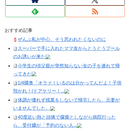
おすすめ記事
ぜんぶ私が中心、そう思われたくないのに
スーパーで手に入れたママ友からとうとうプール
のお誘いが来た
小学生の頃父親が突然知らない女の子を連れて帰
ってきた
1/4隣奥「オラァ！いるのは分かってんだよ！子供
預かれ！(ドアケリー！...
体調が優れず残業をしないで帰宅したら、元妻が
いませんでした。
40度近い熱と頭痛で朦朧としながら病院行った
ら、受付嬢が「予約のない人...