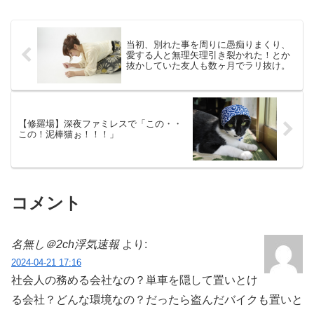
当初、別れた事を周りに愚痴りまくり、
愛する人と無理矢理引き裂かれた！とか
抜かしていた友人も数ヶ月でラリ抜け。
【修羅場】深夜ファミレスで「この・・
この！泥棒猫ぉ！！！」
コメント
名無し＠2ch浮気速報
より:
2024-04-21 17:16
社会人の務める会社なの？単車を隠して置いとけ
る会社？どんな環境なの？だったら盗んだバイクも置いと