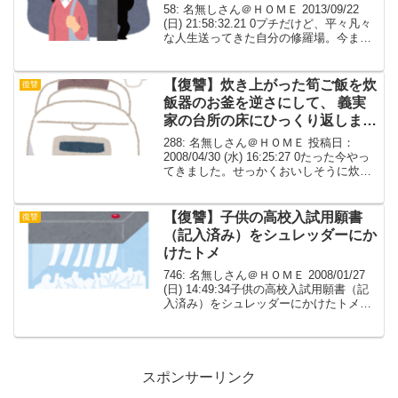
58: 名無しさん＠ＨＯＭＥ 2013/09/22
(日) 21:58:32.21 0プチだけど、平々凡々
な人生送ってきた自分の修羅場。今まで
電車に乗っててもチ力ンになんか会った
ことない。だけど、仕事でちょっと遅く
なった時、駅から家まで帰る...
【復讐】炊き上がった筍ご飯を炊
復讐
飯器のお釜を逆さにして、 義実
家の台所の床にひっくり返しまし
た
288: 名無しさん＠ＨＯＭＥ 投稿日：
2008/04/30 (水) 16:25:27 0たった今やっ
てきました。せっかくおいしそうに炊き
上がった筍ご飯を炊飯器のお釜を逆さに
して、義実家の台所の床にひっくり返し
ました。ほかほかの筍ご飯がまる...
【復讐】子供の高校入試用願書
復讐
（記入済み）をシュレッダーにか
けたトメ
746: 名無しさん＠ＨＯＭＥ 2008/01/27
(日) 14:49:34子供の高校入試用願書（記
入済み）をシュレッダーにかけたトメの
明後日観にいくお芝居のチケットを、洗
濯して差し上げました。 トメのエプロン
に入っていたのに気づいてた...
スポンサーリンク