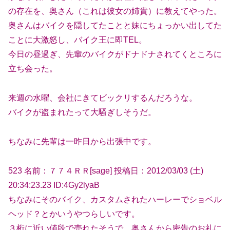
の存在を、奥さん（これは彼女の姉貴）に教えてやった。
奥さんはバイクを隠してたことと妹にちょっかい出してた
ことに大激怒し、バイク王に即TEL。
今日の昼過ぎ、先輩のバイクがドナドナされてくところに
立ち会った。
来週の水曜、会社にきてビックリするんだろうな。
バイクが盗まれたって大騒ぎしそうだ。
ちなみに先輩は一昨日から出張中です。
523 名前：７７４ＲＲ[sage] 投稿日：2012/03/03 (土)
20:34:23.23 ID:4Gy2lyaB
ちなみにそのバイク、カスタムされたハーレーでショベル
ヘッド？とかいうやつらしいです。
３桁に近い値段で売れたそうで、奥さんから密告のお礼に