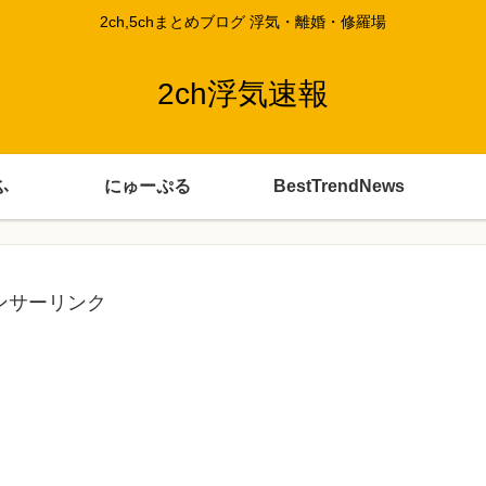
2ch,5chまとめブログ 浮気・離婚・修羅場
2ch浮気速報
ふ
にゅーぷる
BestTrendNews
ンサーリンク