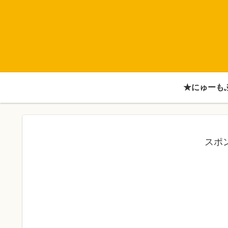
★にゅーも
スポ