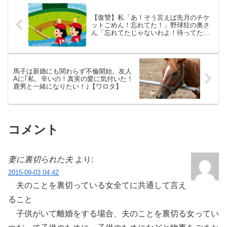
【復讐】私「あ！そう言えば先月のチケ
ットごめん！忘れてた！」野球狂の奥さ
ん「忘れてたじゃないわよ！待ってたの
に！」
馬子は新婚にも関わらず不倫開始。友人
Aに｢私、辛いの！真実の愛に気付いた！
鹿男と一緒になりたい！｣【ワロタ】
コメント
妻に裏切られた夫
より:
2015-09-03 04:42
夫のことを裏切っている女全てに共通して言え
ること
子供がいて離婚をする場合、夫のことを裏切る女ってい