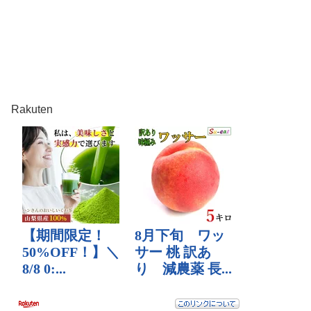
Rakuten