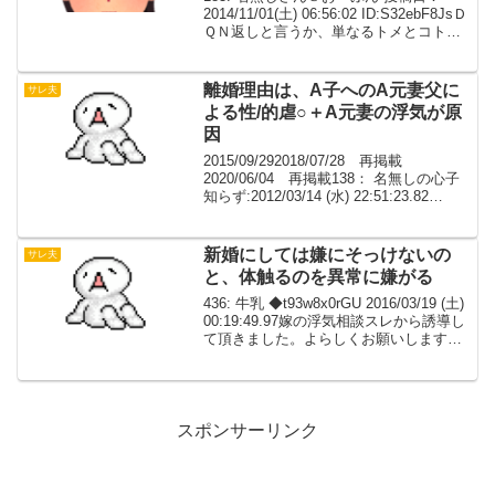
2014/11/01(土) 06:56:02 ID:S32ebF8JsＤ
ＱＮ返しと言うか、単なるトメとコトメ
の自爆話 トメとコトメ（夫妹・独身）は
自分たちでしか通じない言葉を作るヒア
リングできた分では...
離婚理由は、A子へのA元妻父に
サレ夫
よる性/的虐○＋A元妻の浮気が原
因
2015/09/292018/07/28 再掲載
2020/06/04 再掲載138： 名無しの心子
知らず:2012/03/14 (水) 22:51:23.82
IDlDumDLRX流れ豚切りｽﾏｿ人物俺
（♂25)A（♂25)A子（♀１）A元...
新婚にしては嫌にそっけないの
サレ夫
と、体触るのを異常に嫌がる
436: 牛乳 ◆t93w8x0rGU 2016/03/19 (土)
00:19:49.97嫁の浮気相談スレから誘導し
て頂きました。よらしくお願いします。
以下テンプレです・相談者の年齢職業20
代後半 会社員・嫁の年齢職業20代後半
大手会社...
スポンサーリンク