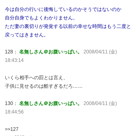
今は自分の行いに後悔しているのかそうではないのか
自分自身でもよくわかりません。
ただ妻の裏切りが発覚する以前の幸せな時間はもう二度と
戻ってはきません。
128：
名無しさん＠お腹いっぱい。
2008/04/11 (金)
18:43:14
いくら相手への罰とは言え、
子供に見せるのは酷すぎるだろ……
130：
名無しさん＠お腹いっぱい。
2008/04/11 (金)
18:44:56
>>127