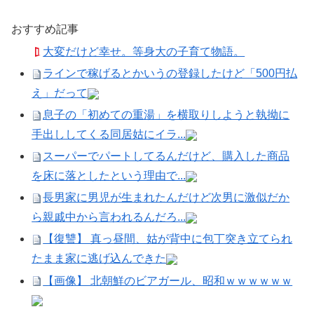
おすすめ記事
大変だけど幸せ。等身大の子育て物語。
ラインで稼げるとかいうの登録したけど「500円払
え」だって
息子の「初めての重湯」を横取りしようと執拗に
手出ししてくる同居姑にイラ...
スーパーでパートしてるんだけど、購入した商品
を床に落としたという理由で...
長男家に男児が生まれたんだけど次男に激似だか
ら親戚中から言われるんだろ...
【復讐】 真っ昼間、姑が背中に包丁突き立てられ
たまま家に逃げ込んできた
【画像】 北朝鮮のビアガール、昭和ｗｗｗｗｗｗ