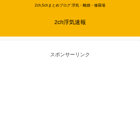
2ch,5chまとめブログ 浮気・離婚・修羅場
2ch浮気速報
スポンサーリンク