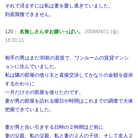
それで済ますには私は妻を愛し過ぎていました。
到底我慢できません。
120：
名無しさん＠お腹いっぱい。
2008/04/11 (金)
18:31:11
相手の男はまだ30前の若造で、ワンルームの賃貸マンシ
ョンに住んでいました。
私は隣の部屋の借り主と直接交渉してかなりの金額を提供
するかわりに
一月だけその部屋を借りたのです。
妻が男の部屋を訪れる曜日や時間はこれまでの調査で大体
把握できていました。
妻が男と合い引きする日時の２時間ほど前に
妻の父親、私の父親、私と妻の２人の子供、そして友人２