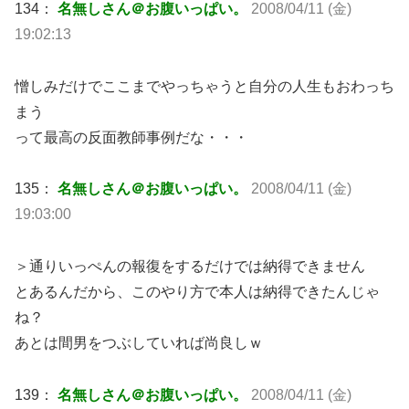
134：
名無しさん＠お腹いっぱい。
2008/04/11 (金)
19:02:13
憎しみだけでここまでやっちゃうと自分の人生もおわっち
まう
って最高の反面教師事例だな・・・
135：
名無しさん＠お腹いっぱい。
2008/04/11 (金)
19:03:00
＞通りいっぺんの報復をするだけでは納得できません
とあるんだから、このやり方で本人は納得できたんじゃ
ね？
あとは間男をつぶしていれば尚良しｗ
139：
名無しさん＠お腹いっぱい。
2008/04/11 (金)