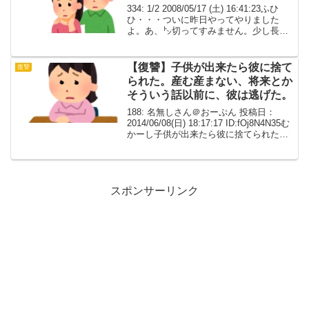
334: 1/2 2008/05/17 (土) 16:41:23ふひ
ひ・・・ついに昨日やってやりました
よ。あ、㌧切ってすみません。少し長く
なりそうですが聞いてください。結婚3年
目、選択小梨、近距離別居のテンプレ以
上なトメ。子供が出来ないのは...
【復讐】子供が出来たら彼に捨て
復讐
られた。産む産まない、将来とか
そういう話以前に、彼は逃げた。
188: 名無しさん＠おーぷん 投稿日：
2014/06/08(日) 18:17:17 ID:fOj8N4N35む
かーし子供が出来たら彼に捨てられた。
避○はしてたんだけど、色々甘かったんだ
ろうな。産む産まない、将来とかそうい
う話以前に、彼は逃...
スポンサーリンク