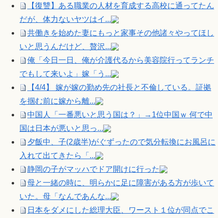
【復讐】ある職業の人材を育成する高校に通ってたん
だが、体力ないヤツはイ...
共働きを始めた妻にもっと家事その他諸々やってほし
いと思うんだけど、贅沢...
俺「今日一日、俺が介護代るから美容院行ってランチ
でもして来いよ」嫁「う...
【4/4】 嫁が嫁の勤め先の社長と不倫している。証拠
を掴む前に嫁から離...
中国人「一番悪いと思う国は？」→1位中国ｗ 何で中
国は日本が悪いと思っ...
夕飯中、子(2歳半)がぐずったので気分転換にお風呂に
入れて出てきたら「...
静岡の子がマッハでドア開けに行った
母と一緒の時に、明らかに足に障害がある方が歩いて
いた。母「なんであんな...
日本をダメにした総理大臣、ワースト１位が同点でこ