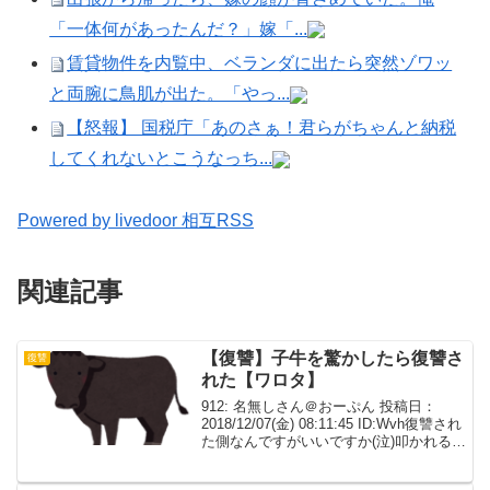
「一体何があったんだ？」嫁「...
賃貸物件を内覧中、ベランダに出たら突然ゾワッ
と両腕に鳥肌が出た。「やっ...
【怒報】 国税庁「あのさぁ！君らがちゃんと納税
してくれないとこうなっち...
Powered by livedoor 相互RSS
関連記事
【復讐】子牛を驚かしたら復讐さ
復讐
れた【ワロタ】
912: 名無しさん＠おーぷん 投稿日：
2018/12/07(金) 08:11:45 ID:Wvh復讐され
た側なんですがいいですか(泣)叩かれる覚
悟で書く。仕事の関係で、山間部にある
のどかな村に行ったのです。目的地の取