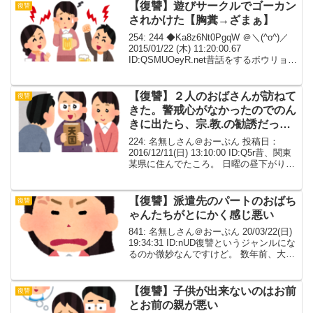
引先までは最寄り駅から...
【復讐】遊びサークルでゴーカン
復讐
されかけた【胸糞→ざまぁ】
254: 244 ◆Ka8z6Nt0PgqW ＠＼(^o^)／
2015/01/22 (木) 11:20:00.67
ID:QSMUOeyR.net昔話をするボウリョク
表現ありなのでそういうのが苦手な人は
閉じてください話の中のハンザイ行為
は...
【復讐】２人のおばさんが訪ねて
復讐
きた。警戒心がなかったのでのん
きに出たら、宗.教.の勧誘だっ
た。
224: 名無しさん＠おーぷん 投稿日：
2016/12/11(日) 13:10:00 ID:Q5r昔、関東
某県に住んでたころ。 日曜の昼下がりに
２人のおばさんが訪ねてきた。田舎から
出てきたばかりで警戒心がなかったので
のんきに出たら、宗.教....
【復讐】派遣先のパートのおばち
復讐
ゃんたちがとにかく感じ悪い
841: 名無しさん＠おーぷん 20/03/22(日)
19:34:31 ID:nUD復讐というジャンルにな
るのか微妙なんですけど。 数年前、大き
な病気により闘病のため会社を退職→完
治後、求職しながらリハビリ兼ねて登録
制の日雇い派遣バイトを...
【復讐】子供が出来ないのはお前
復讐
とお前の親が悪い