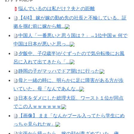
悩んでいるのは私だけ？夫との距離
【4/4】 嫁が嫁の勤め先の社長と不輪している。証
拠を掴む前に嫁から離...
中国人「一番悪いと思う国は？」→1位中国ｗ 何で
中国は日本が悪いと思っ...
夕飯中、子(2歳半)がぐずったので気分転換にお風
呂に入れて出てきたら「...
静岡の子がマッハでドア開けに行った
母と一緒の時に、明らかに足に障害がある方が歩
いていた。母「なんであんな...
日本をダメにした総理大臣、ワースト１位が同点
でこの人ｗｗｗｗｗｗ
【画像】 まま「なんかプール入ってたら学生にめ
っちゃ見られたw」
出張から帰ったら、嫁の顔が青ざめていた。俺