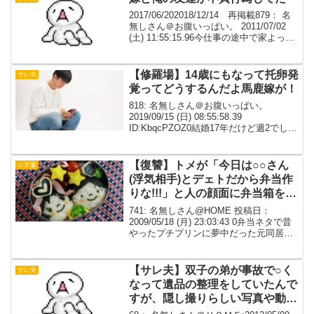
2017/06/202018/12/14 再掲載879： 名
無しさん＠お腹いっぱい。 2011/07/02
(土) 11:55:15.96今仕事の途中で家よった
ら嫁と俺の友達が不貞行為してた。その
まま家出てきちゃったどうしよう。しか
も明日そ...
【修羅場】14歳にもなって托卵発
サレ夫
覚ってどうするんだよ馬鹿嫁が！
818: 名無しさん＠お腹いっぱい。
2019/09/15 (日) 08:55:58.39
ID:KbqcPZOZ0結婚17年だけど週2でして
る、前はもっとやってたほいでこの回数
が我が家に特大の地雷を仕込み3ヵ月前に
炸裂しやがった子のDNA...
【復讐】トメが「今日は○○さん
シタ妻
(浮気相手)とデェトだから弁当作
りな!!!」と人の顔面に弁当箱を投
げつけてきた
741: 名無しさん@HOME 投稿日：
2009/05/18 (月) 23:03:43 0弁当ネタで昔
やったプチプリンに夢中だった元同居ト
メが「今日は○○さん(浮気相手)とデェト
だから弁当作りな!!!」と人の顔面に弁当
箱を投げつけてきた。 ...
【サレ夫】双子の弟が事故で○く
サレ夫
なって遺品の整理をしていたんで
すが、隠し撮りらしい写真や動画
があり、その中に私の妻とのもの