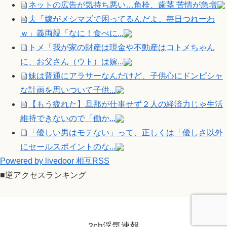
ネットの広告が気持ち悪い…角栓、歯茎 苦情が急増
夫「嫁がメシマズで困ってるんだよ。毎日つれーわ
ｗ」義両親「なに！食べに...
トメ「我が家の財産は現金や不動産はコトメちゃん
に、お父さん（ウト）は嫁...
妹は普通にアラサーなんだけど、子供心にドンピシャ
な計画を思いついて子供...
【もう疲れた】旦那が仕事せず２人の経済力じゃ生活
維持できないので「働か...
「優しい男はモテない」って、正しくは「優しさ以外
にセールスポイントのな...
Powered by livedoor 相互RSS
■逆アクセスランキング
2ch浮気速報