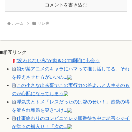
コメントを書き込む
ホーム
サレ夫
■相互リンク
“変われない私”が動き出す瞬間に出会う
娘が某アニメのキャラにハマって推し活してる。それ
を控えさせた方がいいの...
この小さな出来事でこの実行力の差よ…と人生そのも
のが心配になってしまう
浮気夫とトメ「レスだったのは嫁のせい！」虚偽の噂
を流され離婚を突きつけ...
仕事終わりのコンビニでレジ順番待ち中に老害ジジイ
が堂々の横入り！「次の...