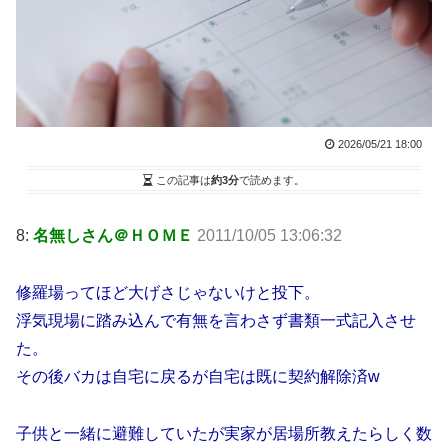
2026/05/21 18:00
この記事は
約3分
で読めます。
8:
名無しさん＠ＨＯＭＥ
2011/10/05 13:06:32
修羅場ってほど大げさじゃないけと投下。
浮気現場に踏み込んで有無を言わさず書類一式記入させ
た。
その後バカは自宅に戻るが自宅は既に契約解除済w
子供と一緒に避難していたが実家が居場所教えたらしく数