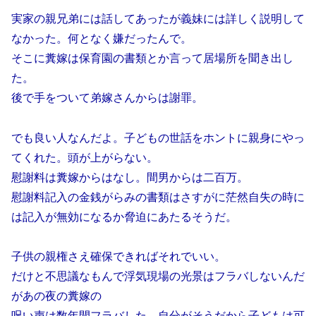
実家の親兄弟には話してあったが義妹には詳しく説明して
なかった。何となく嫌だったんで。
そこに糞嫁は保育園の書類とか言って居場所を聞き出し
た。
後で手をついて弟嫁さんからは謝罪。
でも良い人なんだよ。子どもの世話をホントに親身にやっ
てくれた。頭が上がらない。
慰謝料は糞嫁からはなし。間男からは二百万。
慰謝料記入の金銭がらみの書類はさすがに茫然自失の時に
は記入が無効になるか脅迫にあたるそうだ。
子供の親権さえ確保できればそれでいい。
だけと不思議なもんで浮気現場の光景はフラバしないんだ
があの夜の糞嫁の
呪い声は数年間フラバした。自分がそうだから子どもは可