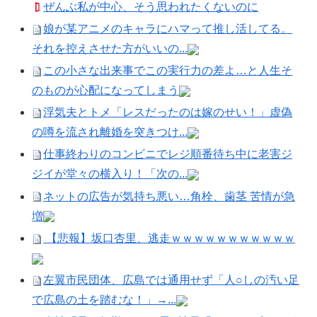
ぜんぶ私が中心、そう思われたくないのに
娘が某アニメのキャラにハマって推し活してる。
それを控えさせた方がいいの...
この小さな出来事でこの実行力の差よ…と人生そ
のものが心配になってしまう
浮気夫とトメ「レスだったのは嫁のせい！」虚偽
の噂を流され離婚を突きつけ...
仕事終わりのコンビニでレジ順番待ち中に老害ジ
ジイが堂々の横入り！「次の...
ネットの広告が気持ち悪い…角栓、歯茎 苦情が急
増
【悲報】坂口杏里、逃走ｗｗｗｗｗｗｗｗｗｗｗ
左翼市民団体、広島では通用せず「人○しの汚い足
で広島の土を踏むな！」→...