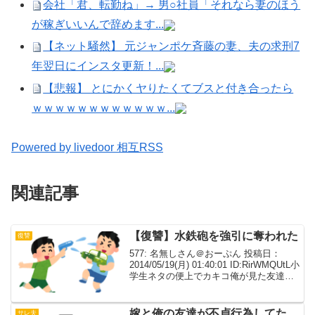
会社「君、転勤ね」→ 男○社員「それなら妻のほう
が稼ぎいいんで辞めます...
【ネット騒然】 元ジャンポケ斉藤の妻、夫の求刑7
年翌日にインスタ更新！...
【悲報】 とにかくヤりたくてブスと付き合ったら
ｗｗｗｗｗｗｗｗｗｗｗｗ...
Powered by livedoor 相互RSS
関連記事
【復讐】水鉄砲を強引に奪われた
復讐
577: 名無しさん＠おーぷん 投稿日：
2014/05/19(月) 01:40:01 ID:RirWMQUtL小
学生ネタの便上でカキコ俺が見た友達の
ちょっとした復讐劇。俺たちは５人グル
ープで良く遊んでいた。内訳は俺：小五
（一人っ子体力普通、...
嫁と俺の友達が不貞行為してた
サレ夫