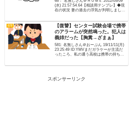
68： 名無しさん＠ＨＯＭＥ:2012/05/09
が複数ありました【不明】
(水) 21:57:54.64【相談用テンプレ】◆現
在の状況 妻の過去の浮気が判明しました
◆最終的にどうしたいか わかりません、
離婚になるなら親権が欲しいですが◆相
談者の年齢・職業・年収 ...
【復讐】センター試験会場で携帯
復讐
のアラームが突然鳴った。犯人は
義姉だった【胸糞→ざまぁ】
581: 名無しさん＠おーぷん 19/11/11(月)
23:25:49 ID:YMVまだガラケーが主流だ
ったころ、私の通う高校は携帯の持ち込
み自体が校則で禁止されていた 当時は公
衆電話もかなり数が減り、公共交通機関
の関連や親の事情により携...
スポンサーリンク