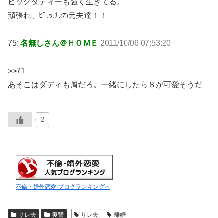
ビッグダディーも強く生きてる。
頑張れ、ﾋﾞ.ｯ.ﾁ.の元夫達！！
75:
名無しさん＠ＨＯＭＥ
2011/10/06 07:53:20
>>71
あそこはダディも屑だろ。一緒にしたら８が可愛そうだ
2
不倫・婚外恋愛 ブログランキングへ
サレ夫
復讐
サレ夫
離婚