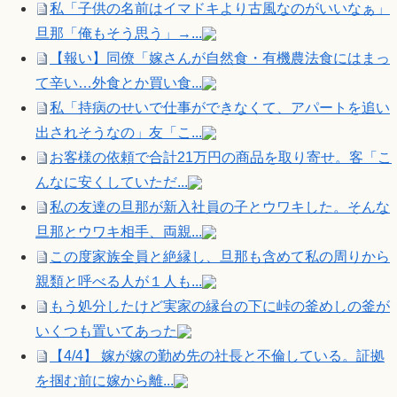
私「子供の名前はイマドキより古風なのがいいなぁ」
旦那「俺もそう思う」→...
【報い】同僚「嫁さんが自然食・有機農法食にはまっ
て辛い…外食とか買い食...
私「持病のせいで仕事ができなくて、アパートを追い
出されそうなの」友「こ...
お客様の依頼で合計21万円の商品を取り寄せ。客「こ
んなに安くしていただ...
私の友達の旦那が新入社員の子とウワキした。そんな
旦那とウワキ相手、両親...
この度家族全員と絶縁し、旦那も含めて私の周りから
親類と呼べる人が１人も...
もう処分したけど実家の縁台の下に峠の釜めしの釜が
いくつも置いてあった
【4/4】 嫁が嫁の勤め先の社長と不倫している。証拠
を掴む前に嫁から離...