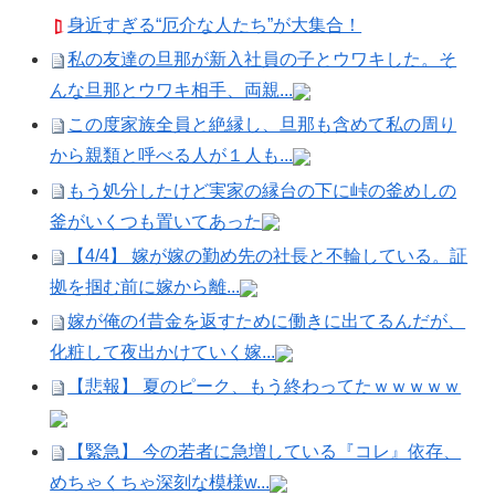
身近すぎる“厄介な人たち”が大集合！
私の友達の旦那が新入社員の子とウワキした。そ
んな旦那とウワキ相手、両親...
この度家族全員と絶縁し、旦那も含めて私の周り
から親類と呼べる人が１人も...
もう処分したけど実家の縁台の下に峠の釜めしの
釜がいくつも置いてあった
【4/4】 嫁が嫁の勤め先の社長と不輪している。証
拠を掴む前に嫁から離...
嫁が俺のｲ昔金を返すために働きに出てるんだが、
化粧して夜出かけていく嫁...
【悲報】 夏のピーク、もう終わってたｗｗｗｗｗ
【緊急】 今の若者に急増している『コレ』依存、
めちゃくちゃ深刻な模様w...