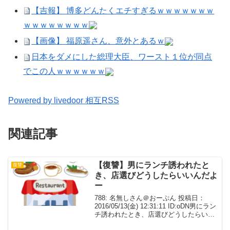
【吉報】 博多どんたくエチすぎるｗｗｗｗｗｗｗ
ｗｗｗｗｗｗｗｗ
【画像】 福原遥さん、意外とあるｗ
日本をダメにした総理大臣、ワースト１位が同点
でこの人ｗｗｗｗｗｗ
Powered by livedoor 相互RSS
関連記事
【復讐】男にランチ誘われたと
復讐
き、店選びどうしたらいいんだよ
ー
788: 名無しさん＠おーぷん 投稿日：
2016/05/13(金) 12:31:11 ID:oDN男にラン
チ誘われたとき、店選びどうしたらいい
んだよー基本お昼行かない？と誘われた