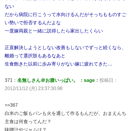
ない
だから病院に行こうって水向けるんだがそっちもものすご
い勢いで拒否するんだよな
一度嫁両親と一緒に説得したら家出したくらい
正直解決しようとしない改善もしないでずっと続くなら、
離婚って選択肢もあるなあと
生食飽きた以前に歩み寄りがない嫁に疲れてきた…
371：
名無しさん＠お腹いっぱい。 ：sage：
投稿日：
2012/11/12 (月) 23:37:30.98
>>367
白米のご飯もパンも火を通して作るもんだが、おまえんち
主食は何食ってんだ？
味噌汁やジャムは？