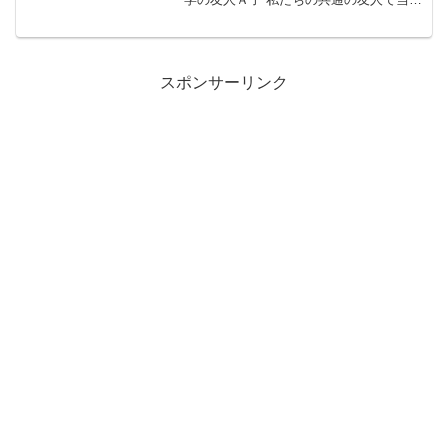
26歳のＢさん♂ Ａ子はめちゃ美人で明る
く、超エリートな美形弁護士と付き合っ
てたけれど、ニート...
スポンサーリンク