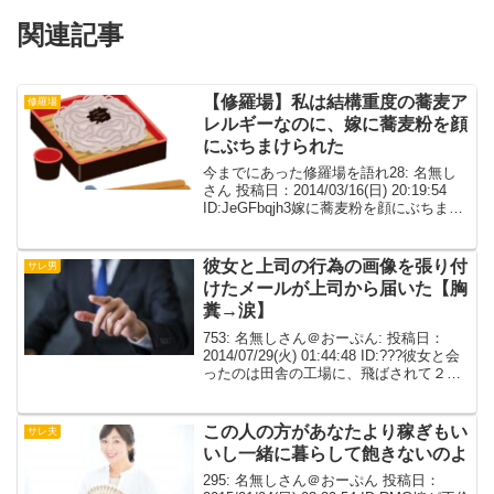
関連記事
【修羅場】私は結構重度の蕎麦ア
修羅場
レルギーなのに、嫁に蕎麦粉を顔
にぶちまけられた
今までにあった修羅場を語れ28: 名無し
さん 投稿日：2014/03/16(日) 20:19:54
ID:JeGFbqjh3嫁に蕎麦粉を顔にぶちまけ
られた事。私は結構重度の蕎麦アレで、
約10日は生ﾀﾋの境を彷徨った。離婚して
まだ1ヶ月だが、...
彼女と上司の行為の画像を張り付
サレ男
けたメールが上司から届いた【胸
糞→涙】
753: 名無しさん＠おーぷん: 投稿日：
2014/07/29(火) 01:44:48 ID:???彼女と会
ったのは田舎の工場に、飛ばされて２年
位経った時かな。ある理不尽な修羅場で
異動になった事もあって、仕事が終わっ
たら飯作って寝る生活。長...
この人の方があなたより稼ぎもい
サレ夫
いし一緒に暮らして飽きないのよ
295: 名無しさん＠おーぷん 投稿日：