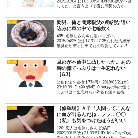
2015/01/04(日) 03:30:54 ID:RMG嫁が不倫
してた。と言うより初夏に間男の方から
言い出して来た。もう数年以上の付き合
いで下の娘(嫁似)はこの人との子なのよ。
この人の方があなたより...
間男、俺と間嫁親父の強烈な追い
サレ夫
込みに車の中で七輪炊く
495: 名無しさん＠お腹いっぱい。
2015/04/25 (土) 17:31:27.35別れた汚嫁が
無臭正ビデオに出てたの報告していい?
すでに間男君はこの世の人でないけど。
496: 名無しさん＠お腹いっぱい。
2015/04/25 (土...
旦那が不倫中に凸したった。あの
サレ妻
時の慌てっぷりは一生忘れない
【GJ】
1:名も無き被検体774号+ 2018/03/21(水)
23:10:39 ID:a9Xq8vE+0.netあの時の慌て
っぷりは一生忘れない2:名も無き被検体
774号+ 2018/03/21(水) 23:13:47
ID:a9Xq8vE+0...
【修羅場】Ａ子「人間ってこんな
シタ女
に血が出るんだね…フフ…〇〇
（私）も気をつけたほうがいい
よ…」マジ怖くて泣きました。
120: 恋人は名無しさん 投稿日：
2009/09/15(火) 21:03:57 ID:JgLkDpyeO大
学の友人Ａ子 私たちの共通の友人で当時