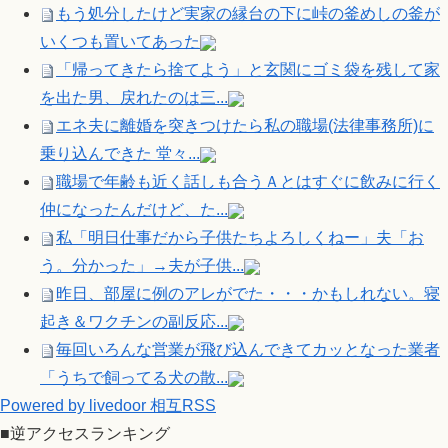
もう処分したけど実家の縁台の下に峠の釜めしの釜が
いくつも置いてあった
「帰ってきたら捨てよう」と玄関にゴミ袋を残して家
を出た男、戻れたのは三...
エネ夫に離婚を突きつけたら私の職場(法律事務所)に
乗り込んできた 堂々...
職場で年齢も近く話しも合うＡとはすぐに飲みに行く
仲になったんだけど、た...
私「明日仕事だから子供たちよろしくねー」夫「お
う。分かった」→夫が子供...
昨日、部屋に例のアレがでた・・・かもしれない。寝
起き＆ワクチンの副反応...
毎回いろんな営業が飛び込んできてカッとなった業者
「うちで飼ってる犬の散...
Powered by livedoor 相互RSS
■逆アクセスランキング