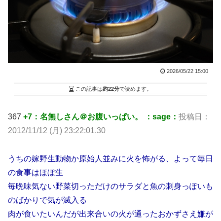
2026/05/22 15:00
この記事は
約22分
で読めます。
367
+7：名無しさん＠お腹いっぱい。 ：sage：
投稿日：
2012/11/12 (月) 23:22:01.30
うちの嫁野生動物か原始人並みに火を怖がる、よって毎日
の食事はほぼ生
毎晩味気ない野菜切っただけのサラダと魚の刺身っぽいも
のばかりで気が滅入る
肉が食いたいんだが出来合いの火が通ったおかずさえ嫌が