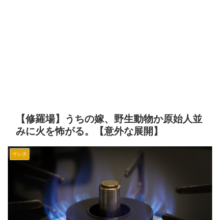
【修羅場】うちの嫁、野生動物か原始人並
みに火を怖がる。【意外な展開】
サレ夫