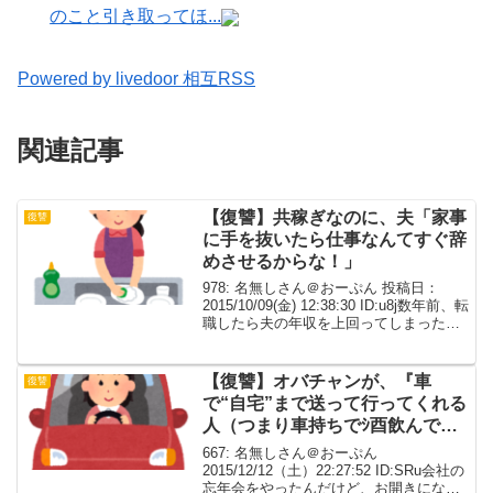
のこと引き取ってほ...
Powered by livedoor 相互RSS
関連記事
【復讐】共稼ぎなのに、夫「家事
復讐
に手を抜いたら仕事なんてすぐ辞
めさせるからな！」
978: 名無しさん＠おーぷん 投稿日：
2015/10/09(金) 12:38:30 ID:u8j数年前、転
職したら夫の年収を上回ってしまった。
と言っても80万くらいのもので、月々に
したら大したことはない。夫の性格上気
にするのはわかっていた...
【復讐】オバチャンが、『車
復讐
で“自宅”まで送って行ってくれる
人（つまり車持ちでｼ酉飲んでな
い人）』を探してるようだった。
667: 名無しさん＠おーぷん
【ワロタ】
2015/12/12（土）22:27:52 ID:SRu会社の
忘年会をやったんだけど、お開きになっ