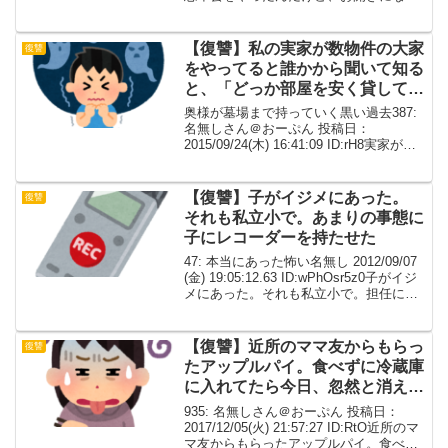
て皆がそれぞれ帰りだしたとき。違う部
署で滅多に顔をあわせないオバチャン
が、『車で“自宅”まで送って行ってくれ
【復讐】私の実家が数物件の大家
復讐
る...
をやってると誰かから聞いて知る
と、「どっか部屋を安く貸して
よ、友達だろ」と言ってきた。
奥様が墓場まで持っていく黒い過去387:
名無しさん＠おーぷん 投稿日：
2015/09/24(木) 16:41:09 ID:rH8実家が東
京郊外でアパートやマンションを貸して
生計を立ててるんだけど、そのマンショ
ンのある部屋が、所謂いわく付き...
【復讐】子がイジメにあった。
復讐
それも私立小で。あまりの事態に
子にレコーダーを持たせた
47: 本当にあった怖い名無し 2012/09/07
(金) 19:05:12.63 ID:wPhOsr5z0子がイジ
メにあった。それも私立小で。担任に直
訴したが「証拠はない」で、相手（加害
者）の嘘を鵜飲み、一切指導も無し。あ
まりの事態に子...
【復讐】近所のママ友からもらっ
復讐
たアップルパイ。食べずに冷蔵庫
に入れてたら今日、忽然と消えて
た。【ワロタ】
935: 名無しさん＠おーぷん 投稿日：
2017/12/05(火) 21:57:27 ID:RtO近所のマ
マ友からもらったアップルパイ。食べず