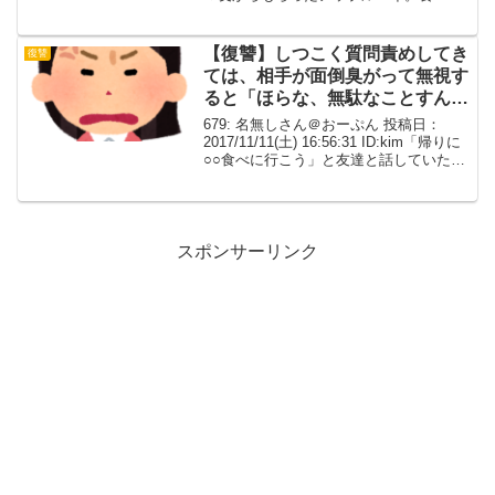
に冷蔵庫に入れてたら今日、忽然と消え
てた。 そしてさっき、義兄嫁から電話が
来て「あのパイはなによク...
【復讐】しつこく質問責めしてき
復讐
ては、相手が面倒臭がって無視す
ると「ほらな、無駄なことすんな
よ」とドヤ顔する男子が同じ学科
679: 名無しさん＠おーぷん 投稿日：
にいた
2017/11/11(土) 16:56:31 ID:kim「帰りに
○○食べに行こう」と友達と話していたら
「なんで○○食べる必要があるの？？？」
「夏休みに●●行くから●●語勉強してるん
だ」と話している女...
スポンサーリンク