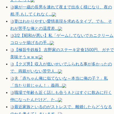
嫁が一歳の長男を連れて夜まで出歩く様になり、夜の
相.手.もしてくれなく...
妻はわかりやすい愛情表現を求めるタイプ。でも、そ
れが苦手な俺との温度差...
2/2【昭和が悪い】私「ゲームしてないでカニクリーム
コロッケ揚げるの手...
【極旨牛鉄板】 吉野家のステーキ定食1500円、ガチで
美味そうｗｗｗ
【クズ男】収入が低いせいでふられる事が多かったの
で、両親がいない苦労人...
夫「赤ちゃん俺に似てないな～本当に俺の子？」私
「当たり前じゃん！」義両...
職場で年齢も近く話しも合うＡとはすぐに飲みに行く
仲になったんだけど、た...
最近家族といるのがストレスで、離婚したらどうなる
のかを考えてしまいます...