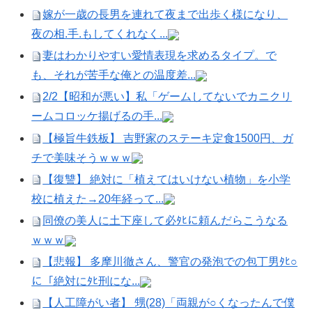
嫁が一歳の長男を連れて夜まで出歩く様になり、
夜の相.手.もしてくれなく...
妻はわかりやすい愛情表現を求めるタイプ。で
も、それが苦手な俺との温度差...
2/2【昭和が悪い】私「ゲームしてないでカニクリ
ームコロッケ揚げるの手...
【極旨牛鉄板】 吉野家のステーキ定食1500円、ガ
チで美味そうｗｗｗ
【復讐】 絶対に「植えてはいけない植物」を小学
校に植えた→20年経って...
同僚の美人に土下座して必ﾀﾋに頼んだらこうなる
ｗｗｗ
【悲報】 多摩川徹さん、警官の発泡での包丁男ﾀﾋ○
に「絶対にﾀﾋ刑にな...
【人工障がい者】 甥(28)「両親が○くなったんで僕