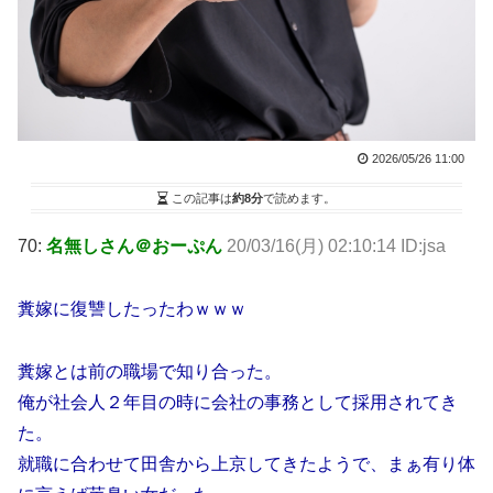
2026/05/26 11:00
この記事は
約8分
で読めます。
70:
名無しさん＠おーぷん
20/03/16(月) 02:10:14 ID:jsa
糞嫁に復讐したったわｗｗｗ
糞嫁とは前の職場で知り合った。
俺が社会人２年目の時に会社の事務として採用されてき
た。
就職に合わせて田舎から上京してきたようで、まぁ有り体