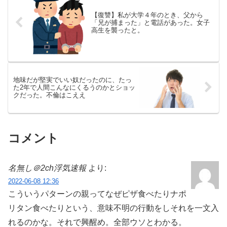
【復讐】私が大学４年のとき、父から
「兄が捕まった」と電話があった。女子
高生を襲ったと。
地味だが堅実でいい奴だったのに、たっ
た2年で人間こんなにくるうのかとショッ
クだった。不倫はこええ
コメント
名無し＠2ch浮気速報
より:
2022-06-08 12:36
こういうパターンの親ってなぜピザ食べたりナポ
リタン食べたりという、意味不明の行動をしそれを一文入
れるのかな。それで興醒め。全部ウソとわかる。