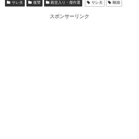
サレ夫
復讐
殿堂入り・傑作選
サレ夫
離婚
スポンサーリンク