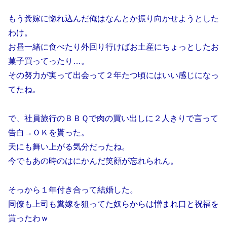
もう糞嫁に惚れ込んだ俺はなんとか振り向かせようとした
わけ。
お昼一緒に食べたり外回り行けばお土産にちょっとしたお
菓子買ってったり…。
その努力が実って出会って２年たつ頃にはいい感じになっ
てたね。
で、社員旅行のＢＢＱで肉の買い出しに２人きりで言って
告白→ＯＫを貰った。
天にも舞い上がる気分だったね。
今でもあの時のはにかんだ笑顔が忘れられん。
そっから１年付き合って結婚した。
同僚も上司も糞嫁を狙ってた奴らからは憎まれ口と祝福を
貰ったわｗ