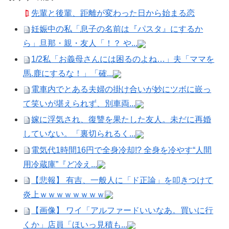
先輩と後輩、距離が変わった日から始まる恋
妊娠中の私「息子の名前は『パスタ』にするか
ら」旦那・親・友人「！？ や...
1/2私「お義母さんには困るのよね…」夫「ママを
馬.鹿にするな！」「確...
電車内でとある夫婦の掛け合いが妙にツボに嵌っ
て笑いが堪えられず、別車両...
嫁に浮気され、復讐を果たした友人。未だに再婚
していない。「裏切られるく...
電気代1時間16円で全身冷却!? 全身を冷やす“人間
用冷蔵庫”『ど冷え...
【悲報】 有吉、一般人に「ド正論」を叩きつけて
炎上ｗｗｗｗｗｗｗｗ
【画像】 ワイ「アルファードいいなあ。買いに行
くか」店員「ほいっ見積も...