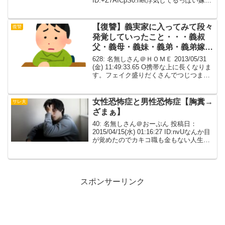
ID:+Z7AICpS0.net浮気してるっぽい嫁に
さりげなく追求したら、その場では女優
並みに冗談っぽく交わしてみせたのに、
知らぬ間に周りの根回し完...
【復讐】義実家に入ってみて段々
復讐
発覚していったこと・・・義叔
父・義母・義妹・義弟・義弟嫁が
精神疾患でみんな障害者認定され
628: 名無しさん＠ＨＯＭＥ 2013/05/31
ていた
(金) 11:49:33.65 O携帯な上に長くなりま
す。フェイク盛りだくさんでつじつま合
わないと思います。すみません。大学時
代のアルバイト先に、社員で働いていた
旦那と知り合い交際開始。...
女性恐怖症と男性恐怖症【胸糞→
サレ夫
ざまぁ】
40: 名無しさん＠おーぷん 投稿日：
2015/04/15(水) 01:16:27 ID:nvUなんか目
が覚めたのでカキコ職も金もない人生ど
ん底で人間不信女性恐怖症を発症してい
た俺(25)が人間不信男性恐怖症だった恩
人の娘さん（17）に家庭...
スポンサーリンク