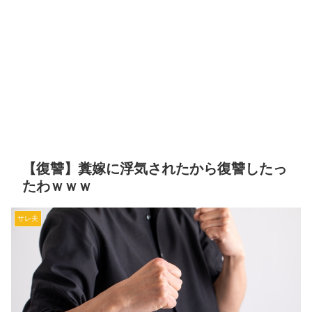
【復讐】糞嫁に浮気されたから復讐したっ
たわｗｗｗ
サレ夫