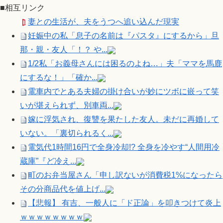
■相互リンク
妻との生活が、夫をうつへ追い込んだ現実
妊娠中の私「息子の名前は『パスタ』にするから」旦
那・親・友人「！？ や...
1/2私「お義母さんには困るのよね…」夫「ママを馬鹿
にするな！」「確か...
電車内でとある夫婦の掛け合いが妙にツボに嵌って笑
いが堪えられず、別車両...
嫁に浮気され、復讐を果たした友人。未だに再婚して
いない。「裏切られるく...
電気代1時間16円で全身冷却!? 全身を冷やす“人間用冷
蔵庫”『ど冷え...
町のお弁当屋さん「申し訳ないが消費税1%になったら
その分商品代を値上げ...
【悲報】 有吉、一般人に「ド正論」を叩きつけて炎上
ｗｗｗｗｗｗｗｗ