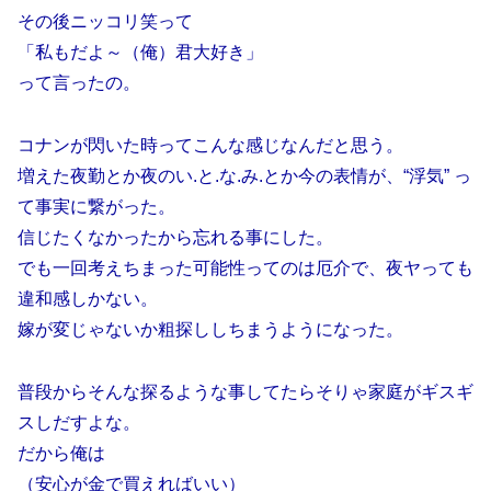
その後ニッコリ笑って
「私もだよ～（俺）君大好き」
って言ったの。
コナンが閃いた時ってこんな感じなんだと思う。
増えた夜勤とか夜のい.と.な.み.とか今の表情が、“浮気” っ
て事実に繋がった。
信じたくなかったから忘れる事にした。
でも一回考えちまった可能性ってのは厄介で、夜ヤっても
違和感しかない。
嫁が変じゃないか粗探ししちまうようになった。
普段からそんな探るような事してたらそりゃ家庭がギスギ
スしだすよな。
だから俺は
（安心が金で買えればいい）