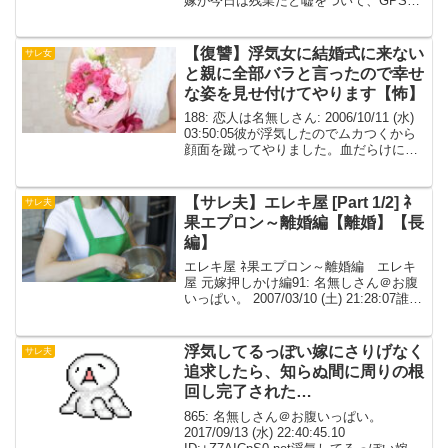
嫁が今日は残業だと嘘をついて、GPSで
見ると会社じゃないところにいたそして
寝てる時くらいしかケータイ覗く隙がな
いいつもは俺との間に置い...
【復讐】浮気女に結婚式に来ない
サレ女
と親に全部バラと言ったので幸せ
な姿を見せ付けてやります【怖】
188: 恋人は名無しさん: 2006/10/11 (水)
03:50:05彼が浮気したのでムカつくから
顔面を蹴ってやりました。血だらけにな
ったけど悔しくて止まりませんでした。
結局自分で病院行ったらしく鼻と歯が２
本折れたらしいです。浮気女（...
【サレ夫】エレキ屋 [Part 1/2] ﾈ
サレ夫
果エプロン～離婚編【離婚】【長
編】
エレキ屋 ﾈ果エプロン～離婚編 エレキ
屋 元嫁押しかけ編91: 名無しさん＠お腹
いっぱい。 2007/03/10 (土) 21:28:07誰も
いなさそうなのでｲﾏﾉｳﾁ・・・スペック
俺 42 嫁 35 子供無し間男スペック
不明土曜日はたいが...
浮気してるっぽい嫁にさりげなく
サレ夫
追求したら、知らぬ間に周りの根
回し完了された…
865: 名無しさん＠お腹いっぱい。
2017/09/13 (水) 22:40:45.10