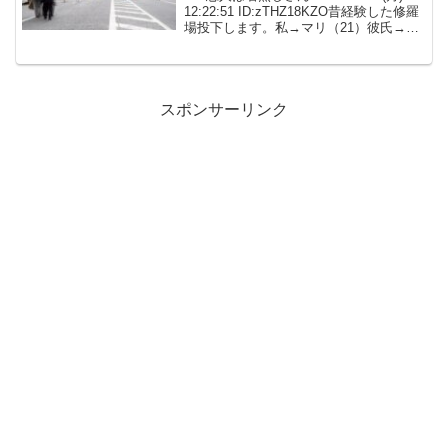
12:22:51 ID:zTHZ18KZO昔経験した修羅
場投下します。私→マリ（21）彼氏→タ
ケシ（23）彼氏の二又相手→アキナ
（23）彼氏の友達→シゲ彼氏の妹→サナ
エ昔、彼氏が二又相...
スポンサーリンク