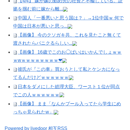
【4/4】 嫁が嫁の勤め先の社長と不輪している。証
拠を掴む前に嫁から離...
中国人「一番悪いと思う国は？」→1位中国ｗ 何で
中国は日本が悪いと思っ...
【画像】 今のクソガキ共、これを見たこと無くて
渡されたらパニクるらしい...
【画像】 16歳でこのお◯ぱいはいかんでしょｗｗ
ｗwｗｗｗｗｗｗｗｗ❤
彼氏が『この車』買おうとして私とケンカになっ
てるんだけどｗｗｗｗｗｗ
日本をダメにした総理大臣、ワースト１位が同点
でこの人ｗｗｗｗｗｗ
【画像】 まま「なんかプール入ってたら学生にめ
っちゃ見られたw」
Powered by livedoor 相互RSS