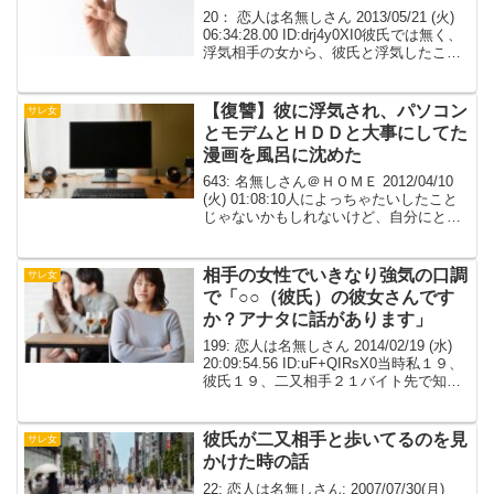
20： 恋人は名無しさん 2013/05/21 (火)
06:34:28.00 ID:drj4y0XI0彼氏では無く、
浮気相手の女から、彼氏と浮気したこと
を誇らしげに伝えられた。彼氏に問いた
だすと、○って寝込み襲われてやってしま
った、謝って...
【復讐】彼に浮気され、パソコン
サレ女
とモデムとＨＤＤと大事にしてた
漫画を風呂に沈めた
643: 名無しさん＠ＨＯＭＥ 2012/04/10
(火) 01:08:10人によっちゃたいしたこと
じゃないかもしれないけど、自分にとっ
て人生最大の修羅場で、誰にも話せなか
った話書くわ。プロポーズして結納はい
つにするか話してた彼氏に浮気さ...
相手の女性でいきなり強気の口調
サレ女
で「○○（彼氏）の彼女さんです
か？アナタに話があります」
199: 恋人は名無しさん 2014/02/19 (水)
20:09:54.56 ID:uF+QIRsX0当時私１９、
彼氏１９、二又相手２１バイト先で知り
合って、１年くらいずっと仲が良くて友
人の後押しもあり付き合った人が二又し
てた相手はネッ...
彼氏が二又相手と歩いてるのを見
サレ女
かけた時の話
22: 恋人は名無しさん: 2007/07/30(月)