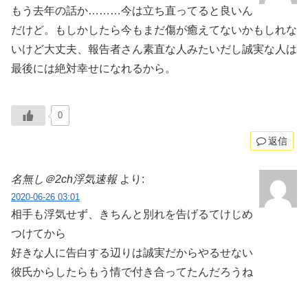
もう去年の話か………今は立ち直ってると良いん
だけど。もしかしたら今もまだ傷が癒えてないかもしれな
いけど大丈夫、報告者さん素直な人みたいだし誠実な人は
最後には絶対幸せになれるから。
0
返信
名無し＠2ch浮気速報
より:
2020-06-26 03:01
相手も浮気せず、きちんと別れを告げるてけじめ
つけてから
好きな人に告白する辺りは誠実だからやるせない
彼氏からしたらもう情で付き合ってたんだろうね