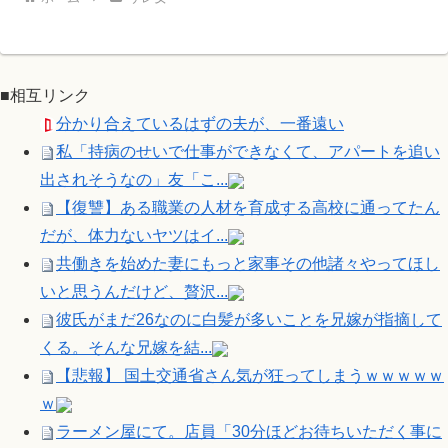
■相互リンク
分かり合えているはずの夫が、一番遠い
私「持病のせいで仕事ができなくて、アパートを追い
出されそうなの」友「こ...
【復讐】ある職業の人材を育成する高校に通ってたん
だが、体力ないヤツはイ...
共働きを始めた妻にもっと家事その他諸々やってほし
いと思うんだけど、贅沢...
彼氏がまだ26なのに白髪が多いことを兄嫁が指摘して
くる。そんな兄嫁を結...
【悲報】 国土交通省さん気が狂ってしまうｗｗｗｗｗ
ｗ
ラーメン屋にて。店員「30分ほどお待ちいただく事に