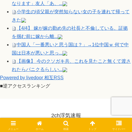
なります」友人「あ、...
小学生の頃父親が突然知らない女の子を連れて帰って
きた
【4/4】 嫁が嫁の勤め先の社長と不倫している。証拠
を掴む前に嫁から離...
中国人「一番悪いと思う国は？」→1位中国ｗ 何で中
国は日本が悪いと思っ...
【画像】 今のクソガキ共、これを見たこと無くて渡さ
れたらパニクるらしい...
Powered by livedoor 相互RSS
■逆アクセスランキング
2ch浮気速報
© 2014-2026 2ch浮気速報.
メニュー
ホーム
検索
トップ
サイドバー