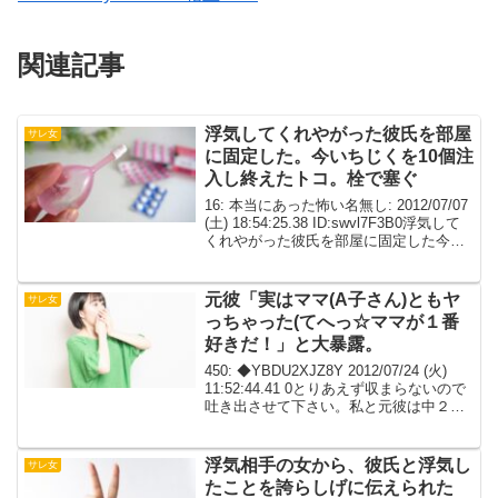
関連記事
浮気してくれやがった彼氏を部屋
サレ女
に固定した。今いちじくを10個注
入し終えたトコ。栓で塞ぐ
16: 本当にあった怖い名無し: 2012/07/07
(土) 18:54:25.38 ID:swvl7F3B0浮気して
くれやがった彼氏を部屋に固定した今い
ちじくを10個注入し終えたトコ栓で塞ぐ
なんか喚いてるけど私にした開発を全て
仕返すまで...
元彼「実はママ(A子さん)ともヤ
サレ女
っちゃった(てへっ☆ママが１番
好きだ！」と大暴露。
450: ◆YBDU2XJZ8Y 2012/07/24 (火)
11:52:44.41 0とりあえず収まらないので
吐き出させて下さい。私と元彼は中２の
時から付き合っていた。お互いの両親も
公認で、両家族で一緒に旅行に行ったり
するぐらい仲も良か...
浮気相手の女から、彼氏と浮気し
サレ女
たことを誇らしげに伝えられた