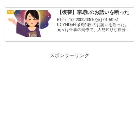
壁も薄く単身者向けの１ＤＫで住んでる
のは殆どが学生か単身赴任の若いリーマ
ン。俺の部屋の隣に若いやつ...
【復讐】宗.教.のお誘いを断った
復讐
612： 1/2 2009/03/10(火) 01:59:51
ID:YHDeHlqO宗.教.のお誘いを断った。
元々は仕事の同僚で、人見知りな自分を
飲みに誘ったりしてくれて、嬉しかった
んだが。 話していくうちに宗.教.の話題
が出てきて、ま...
スポンサーリンク