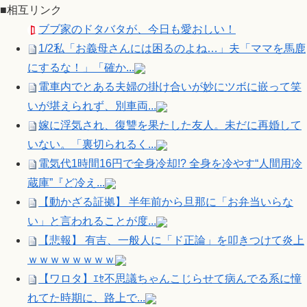
■相互リンク
ブブ家のドタバタが、今日も愛おしい！
1/2私「お義母さんには困るのよね…」夫「ママを馬鹿
にするな！」「確か...
電車内でとある夫婦の掛け合いが妙にツボに嵌って笑
いが堪えられず、別車両...
嫁に浮気され、復讐を果たした友人。未だに再婚して
いない。「裏切られるく...
電気代1時間16円で全身冷却!? 全身を冷やす“人間用冷
蔵庫”『ど冷え...
【動かざる証拠】 半年前から旦那に「お弁当いらな
い」と言われることが度...
【悲報】 有吉、一般人に「ド正論」を叩きつけて炎上
ｗｗｗｗｗｗｗｗ
【ワロタ】ｴｾ不思議ちゃんこじらせて病んでる系に憧
れてた時期に、路上で...