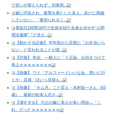
て笑いが堪えられず、別車両...
嫁に浮気され、復讐を果たした友人。未だに再婚
していない。「裏切られるく...
電気代1時間16円で全身冷却!? 全身を冷やす“人間
用冷蔵庫”『ど冷え...
【動かざる証拠】 半年前から旦那に「お弁当いら
ない」と言われることが度...
【悲報】 有吉、一般人に「ド正論」を叩きつけて
炎上ｗｗｗｗｗｗｗｗ
【画像】 ワイ「アルファードいいなあ。買いに行
くか」店員「ほいっ見積も...
【画像】 「キム兄」こと芸人・木村祐一さん（63
歳）、最新の松本人志さ...
【凄すぎる】 力士の嫁に美人が多い理由→「こ
れ」だったｗｗｗｗｗｗｗ