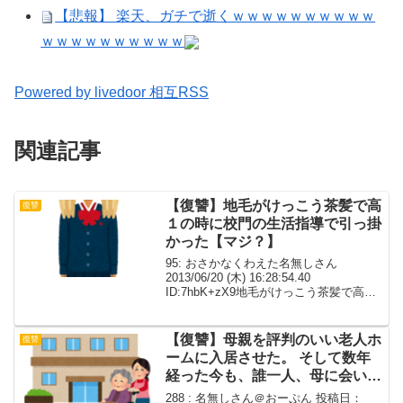
【悲報】 楽天、ガチで逝くｗｗｗｗｗｗｗｗｗｗ
ｗｗｗｗｗｗｗｗｗｗ
Powered by livedoor 相互RSS
関連記事
【復讐】地毛がけっこう茶髪で高
復讐
１の時に校門の生活指導で引っ掛
かった【マジ？】
95: おさかなくわえた名無しさん
2013/06/20 (木) 16:28:54.40
ID:7hbK+zX9地毛がけっこう茶髪で高１
の時に校門の生活指導で引っ掛かった翌
日に地毛である旨の親の手紙と子供の頃
の写真を持って行ったが指導の先生...
【復讐】母親を評判のいい老人ホ
復讐
ームに入居させた。 そして数年
経った今も、誰一人、母に会いに
行ったことがない
288 : 名無しさん＠おーぷん 投稿日：