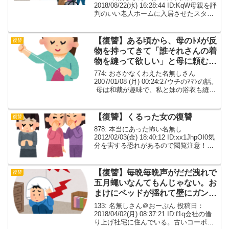
2018/08/22(水) 16:28:44 ID:KqW母親を評
判のいい老人ホームに入居させたスタッ
フさんも優しくて優秀な人ばかりで、毎
日のように入居者の誰かの家族が会いに
来るような所その分、費用...
【復讐】ある頃から、母のﾄﾒが反
復讐
物を持ってきて「誰それさんの着
物を縫って欲しい」と母に頼むよ
うになった
774: おさかなくわえた名無しさん
2007/01/08 (月) 00:24:27ウチのﾏﾏﾝの話。
母は和裁が趣味で、私と妹の浴衣も縫っ
てくれたし、時々母の友人の着物も格安
で縫っていた。 いくらで引き受けていた
のか知らないけれど,母曰...
【復讐】くるった女の復讐
復讐
878: 本当にあった怖い名無し
2012/02/03(金) 18:40:12 ID:xx1JhpOI0気
分を害する恐れがあるので閲覧注意！！
長くなるのでメモ帳に書きためてコピペ
します。身バレが怖いので多少控えめに
書かせていただきます。くる...
【復讐】毎晩毎晩声がだだ洩れで
復讐
五月蠅いなんてもんじゃない。お
まけにベッドが揺れて壁にガンガ
ン当たってるし。
133: 名無しさん＠おーぷん 投稿日：
2018/04/02(月) 08:37:21 ID:f1q会社の借
り上げ社宅に住んでいる。古いコーポで