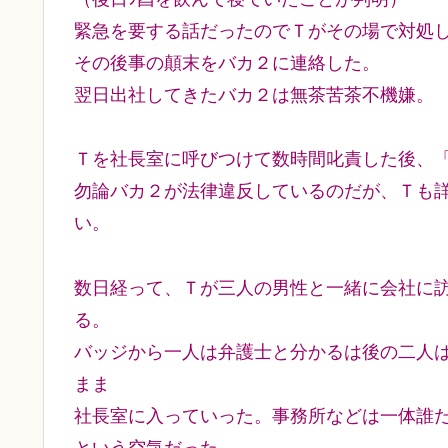
緊急を要する話だったのでＴがその場で対処
その後事の顛末をバカ２に連絡した。
翌日出社してきたバカ２は無茶苦茶不機嫌。
Ｔを社長室に呼びつけて数時間叱責した後、
勿論バカ２が法律違反しているのだが、Ｔも
い。
数日経って、Ｔが三人の男性と一緒に会社に
る。
バッジから一人は弁護士と分かるは後の二人
まま
社長室に入っていった。事務所などは一体誰
という空気だった。