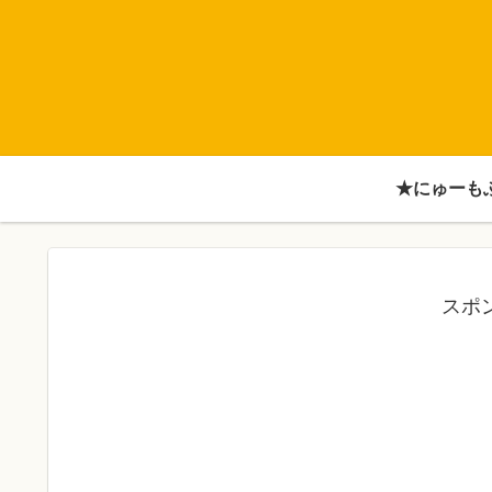
★にゅーも
スポ