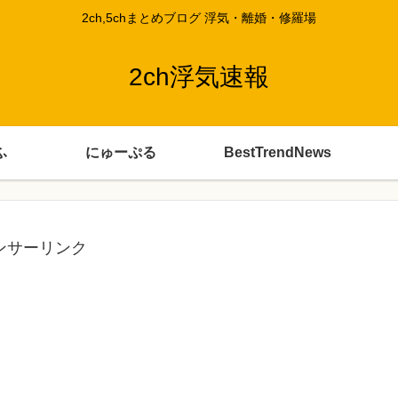
2ch,5chまとめブログ 浮気・離婚・修羅場
2ch浮気速報
ふ
にゅーぷる
BestTrendNews
ンサーリンク