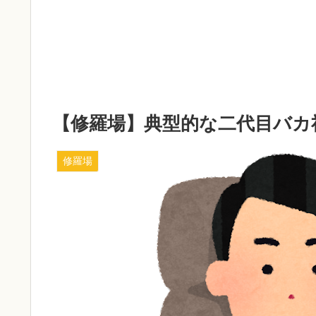
【修羅場】典型的な二代目バカ
修羅場