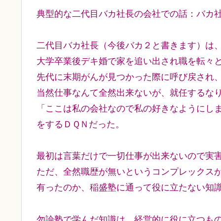
典型的な二代目バカ社長の会社での話：バカ
二代目バカ社長（今後バカ２と書きます）は
大学卒業後デキ婚で家を追い出され職を転々
先代に末期がんが見つかった際に呼び戻され
当然仕事なんて全然出来ないが、就任するな
「ここは私の会社なので私の好きなようにし
をするＤＱＮだった。
最初は言葉だけで一切仕事が出来ないので実
ただ、全然職歴が無いというコンプレックス
有ったのか、稲盛塾に通って役に立たない知
勿論塾で学んだ知識は、経営的に役に立つも