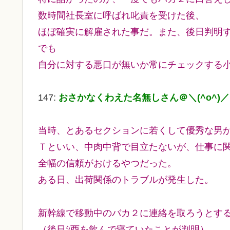
数時間社長室に呼ばれ叱責を受けた後、
ほぼ確実に解雇された事だ。また、後日判明
でも
自分に対する悪口が無いか常にチェックする
147:
おさかなくわえた名無しさん＠＼(^o^)
当時、とあるセクションに若くして優秀な男
Ｔといい、中肉中背で目立たないが、仕事に
全幅の信頼がおけるやつだった。
ある日、出荷関係のトラブルが発生した。
新幹線で移動中のバカ２に連絡を取ろうとす
（後日ｼ酉を飲んで寝ていたことが判明）