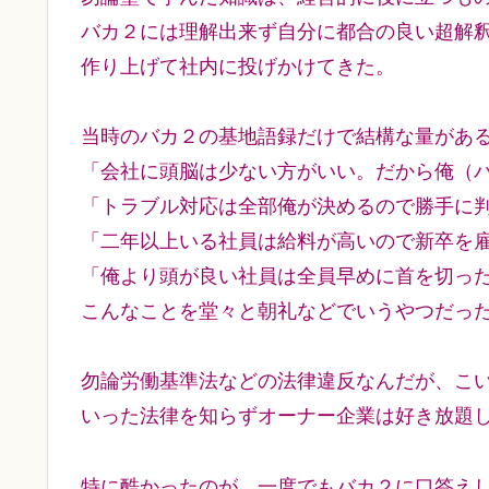
バカ２には理解出来ず自分に都合の良い超解
作り上げて社内に投げかけてきた。
当時のバカ２の基地語録だけで結構な量があ
「会社に頭脳は少ない方がいい。だから俺（
「トラブル対応は全部俺が決めるので勝手に
「二年以上いる社員は給料が高いので新卒を
「俺より頭が良い社員は全員早めに首を切っ
こんなことを堂々と朝礼などでいうやつだっ
勿論労働基準法などの法律違反なんだが、こ
いった法律を知らずオーナー企業は好き放題
特に酷かったのが、一度でもバカ２に口答え