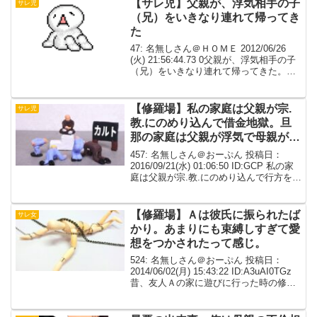
【サレ児】父親が、浮気相手の子
サレ児
（兄）をいきなり連れて帰ってき
た
47: 名無しさん＠ＨＯＭＥ 2012/06/26
(火) 21:56:44.73 0父親が、浮気相手の子
（兄）をいきなり連れて帰ってきた。浮
気相手が、黙って勝手に産んで、他の男
の子どもと偽って結婚して暮らしてたら
しいんだけど、バレて離婚し...
【修羅場】私の家庭は父親が宗.
サレ児
教.にのめり込んで借金地獄。旦
那の家庭は父親が浮気で母親がス
トレスでﾀﾋ亡
457: 名無しさん＠おーぷん 投稿日：
2016/09/21(水) 01:06:50 ID:GCP 私の家
庭は父親が宗.教.にのめり込んで行方を晦
ませ借金地獄旦那の家庭は父親が浮気に
うつつを抜かしている間に母親がストレ
スでﾀﾋ○し父親が遺産...
【修羅場】Ａは彼氏に振られたば
サレ女
かり。あまりにも束縛しすぎて愛
想をつかされたって感じ。
524: 名無しさん＠おーぷん 投稿日：
2014/06/02(月) 15:43:22 ID:A3uAI0TGz
昔、友人Ａの家に遊びに行った時の修羅
場。その日はＡの誕生日で、私の他にＢ
も一緒に行ってお祝いしてた。実は誕生
日を前にしてＡは彼氏に...