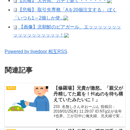
【悲報】 大分県、ガチで逝く・・・・・・
【悲報】 取引先専務「Aを20個注文する」 ぼく
「いつも1～2個しか使...
【画像】北朝鮮のビアガール、エッッッッッッッ
ッッッッッッッッッッ！
Powered by livedoor 相互RSS
関連記事
【修羅場】兄貴が激怒。「親父が
修羅場
丹精してた庭を！ﾀﾋぬのを待ち構
えていたみたいに！」
233: 名無しさん＠おーぷん 投稿日：
2018/01/25(木) 11:29:07 ID:NTg父が去年
ｲ也界。三が日中に俺夫婦、兄夫婦で実家
に行ったら親父自慢の庭木が全部なくな
りコンクリになっていた。母曰く「お父
さんがいないと手入れする...