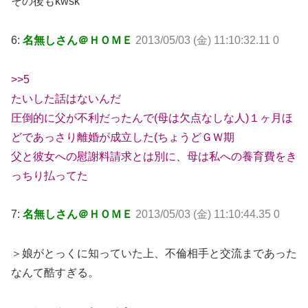
その後もkwsk
6:
名無しさん＠ＨＯＭＥ
2013/05/03 (金) 11:10:32.11 0
>>5
たいした話はないんだ
圧倒的に父が不利だったんで(母は欠点なしな人)１ヶ月ほ
どであっさり離婚が成立した(ちょうどＧＷ期
父と彼女への慰謝料請求とは別に、母は私への養育費をき
っちり払ってた
7:
名無しさん＠ＨＯＭＥ
2013/05/03 (金) 11:10:44.35 0
＞娘がとっくに知っていた上、不倫相手と交流まであった
なんて酷すぎる。