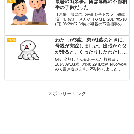
最悪の出来事。俺は母親の不倫相
サレ児
手の子供だった
【悪夢】最悪の出来事を語るスレ【修羅
場】4: 名無しさん＠ＨＯＭＥ 2014/05/18
(日) 08:29:07.34俺が母親の不倫相手の子
供だったこと 高校の時に発覚して、両親
離婚 それまで尊敬していた父に、『本当
にすまない。だけど、あ...
わたしが3歳、弟が1歳のときに、
サレ児
母親が失踪しました。出張から父
が帰ると、ぐったりしたわたし
と、同じくぐったりした歩行機に
545: 名無しさん＠おーぷん 投稿日：
乗せられた弟がいたそうです。
2014/09/10(水) 04:48:29 ID:cwTM6orVo初
めて書き込みます。不馴れな上にとても
長くなっております。読みにくかったら
すみません。わたしが3歳、弟が1歳のと
きに、母親が失踪し...
スポンサーリンク