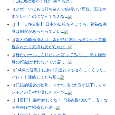
1420gの娘がくれた“生きる力”。
スポーツにもに打ち込んで結構いい高校、国立大
までいったのになんであんな...
【一夫多妻制】 日本の伝統を考えても、裕福な家
庭は側室があったっていい...
嫁との離婚原因は、嫁が急に怒りっぽくなって無
視されたり気持ち悪がられた...
母がホームに入りたいと言ってるのに、弟夫婦が
母の預金は使わないでと言っ...
1/4嫁の妊娠中に女の子達とメッセをしまくった。
バレても連絡してたら離...
記録的猛暑の欧州、ドナウ川の水位が低下してマ
ンモスの骨や沈没したドイツ...
【驚愕】 新幹線じゃなく『帰省費4000円』安くな
る在来線で帰省した結...