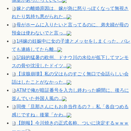
側室があったっていい...
嫁との離婚原因は、嫁が急に怒りっぽくなって無視さ
れたり気持ち悪がられた...
母がホームに入りたいと言ってるのに、弟夫婦が母の
預金は使わないでと言っ...
1/4嫁の妊娠中に女の子達とメッセをしまくった。バレ
ても連絡してたら離...
記録的猛暑の欧州、ドナウ川の水位が低下してマンモ
スの骨や沈没したドイツ...
【涙腺崩壊】私の父はものすごく無口で会話らしい会
話はしたことがなかった...
ATMで俺が暗証番号を入力し終わった瞬間に、後ろに
並んでいた外国人風の...
同僚「旦那さんにもお弁当作るの？」私「各自つめる
感じですね」後輩「かわ...
【朗報】今川焼きの正式名称、ついに決定するｗｗｗ