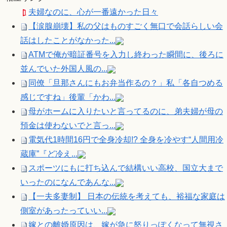
夫婦なのに、心が一番遠かった日々
【涙腺崩壊】私の父はものすごく無口で会話らしい会
話はしたことがなかった...
ATMで俺が暗証番号を入力し終わった瞬間に、後ろに
並んでいた外国人風の...
同僚「旦那さんにもお弁当作るの？」私「各自つめる
感じですね」後輩「かわ...
母がホームに入りたいと言ってるのに、弟夫婦が母の
預金は使わないでと言っ...
電気代1時間16円で全身冷却!? 全身を冷やす“人間用冷
蔵庫”『ど冷え...
スポーツにもに打ち込んで結構いい高校、国立大まで
いったのになんであんな...
【一夫多妻制】 日本の伝統を考えても、裕福な家庭は
側室があったっていい...
嫁との離婚原因は、嫁が急に怒りっぽくなって無視さ