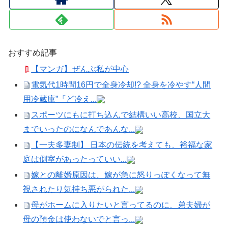
おすすめ記事
【マンガ】ぜんぶ私が中心
電気代1時間16円で全身冷却!? 全身を冷やす“人間
用冷蔵庫”『ど冷え...
スポーツにもに打ち込んで結構いい高校、国立大
までいったのになんであんな...
【一夫多妻制】 日本の伝統を考えても、裕福な家
庭は側室があったっていい...
嫁との離婚原因は、嫁が急に怒りっぽくなって無
視されたり気持ち悪がられた...
母がホームに入りたいと言ってるのに、弟夫婦が
母の預金は使わないでと言っ...