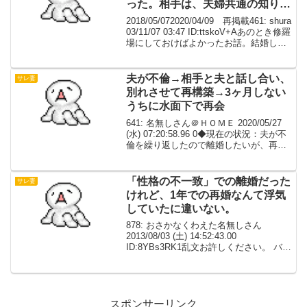
った。相手は、夫婦共通の知り合
いＡさん（人妻）。
2018/05/072020/04/09 再掲載461: shura
03/11/07 03:47 ID:ttskoV+Aあのとき修羅
場にしておけばよかったお話。結婚して
２年目のこと。ダンナの携帯が夜ひんぱ
んに鳴るようになった。相手は、夫婦...
夫が不倫→相手と夫と話し合い、
サレ妻
別れさせて再構築→3ヶ月しない
うちに水面下で再会
641: 名無しさん＠ＨＯＭＥ 2020/05/27
(水) 07:20:58.96 0◆現在の状況：夫が不
倫を繰り返したので離婚したいが、再構
築で話が進んでいる夫が不倫→相手と夫
と話し合い、別れさせて再構築→3ヶ月し
ないうちに水面下で再会...
「性格の不一致」での離婚だった
サレ妻
けれど、1年での再婚なんて浮気
していたに違いない。
878: おさかなくわえた名無しさん
2013/08/03 (土) 14:52:43.00
ID:8YBs3RK1乱文お許しください。 バツ
イチ、40女です。 1年前に離婚した元夫
が再婚するようです。 悔しくて、悲しく
て毎日眠れません。 1...
スポンサーリンク