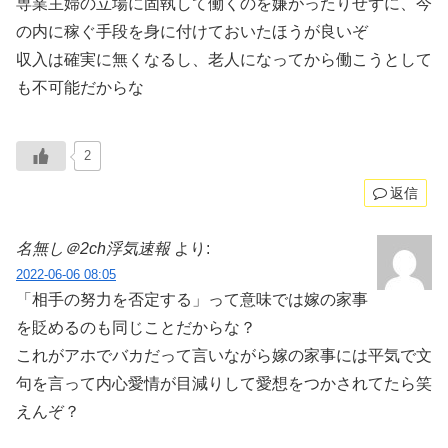
専業主婦の立場に固執して働くのを嫌がったりせずに、今
の内に稼ぐ手段を身に付けておいたほうが良いぞ
収入は確実に無くなるし、老人になってから働こうとして
も不可能だからな
2
返信
名無し＠2ch浮気速報
より:
2022-06-06 08:05
「相手の努力を否定する」って意味では嫁の家事
を貶めるのも同じことだからな？
これがアホでバカだって言いながら嫁の家事には平気で文
句を言って内心愛情が目減りして愛想をつかされてたら笑
えんぞ？