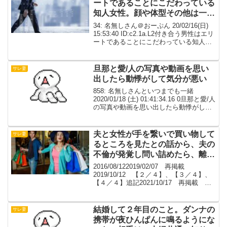
ートであることにこだわっている
知人女性。顔や体型その他は一切
気にしないらしい。
34: 名無しさん＠おーぷん 20/02/16(日)
15:53:40 ID:c2.1a.L2付き合う男性はエリ
ートであることにこだわっている知人女
性。出身大学がいいのは大前提。「子供
の教育に時間やお金をかける家庭で育っ
たような人がいい」と...
旦那と愛/人の写真や動画を思い
サレ妻
出したら動悸がして気分が悪い
858: 名無しさんといつまでも一緒
2020/01/18 (土) 01:41:34.16 0旦那と愛/人
の写真や動画を思い出したら動悸がして
気分が悪い、自分はこのクズ野郎と一緒
に時間を無駄に過ごして何してるんだろ
うって思うなんで離婚に応じ...
夫と女性が手を繋いで買い物して
サレ妻
るところを見たとの話から、夫の
不倫が発覚し問い詰めたら、離婚
してくれと言われました【伝説級
2016/08/122019/02/07 再掲載
身勝手女】【１／４】
2019/10/12 【２／４】、【３／４】、
【４／４】追記2021/10/17 再掲載
【１／４】 2019/10/12 21:30 公
開 【２／４】 2019/10/12 22...
結婚して２年目のこと。ダンナの
サレ妻
携帯が夜ひんぱんに鳴るようにな