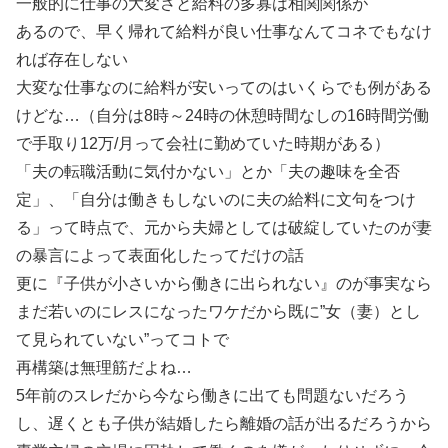
一般的に仕事の大変さと給料の多寡は相関関係が
あるので、早く帰れて給料が良い仕事なんてコネでもなけ
れば存在しない
大変な仕事なのに給料が安いってのはいくらでも例がある
けどな…（自分は8時～24時の休憩時間なしの16時間労働
で手取り12万/月って会社に勤めていた時期がある）
「夫の転職活動に気付かない」とか「夫の趣味を全否
定」、「自分は働きもしないのに夫の給料に文句をつけ
る」って時点で、元から夫婦としては破綻していたのが妻
の暴言によって表面化したってだけの話
更に『子供が小さいから働きに出られない』のが事実なら
まだ若いのにレスになったワケだから既に”女（妻）とし
て見られていない”ってコトで
再構築は無理筋だよね…
5年前のスレだから今なら働きに出ても問題ないだろう
し、遅くとも子供が結婚したら離婚の話が出るだろうから