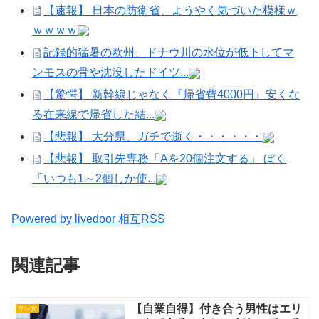
【速報】 日本の防衛省、ようやく気づいた模様ｗ
ｗｗｗｗ
記録的猛暑の欧州、ドナウ川の水位が低下してマ
ンモスの骨や沈没したドイツ...
【驚愕】 新幹線じゃなく『帰省費4000円』安くな
る在来線で帰省した結...
【悲報】 大分県、ガチで逝く・・・・・・
【悲報】 取引先専務「Aを20個注文する」 ぼく
「いつも1～2個しか使...
Powered by livedoor 相互RSS
関連記事
【自業自得】付き合う男性はエリ
サレ女