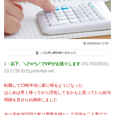
2026/06/02 17:00
この記事は
約14分
で読めます。
1：
以下、＼(^o^)／でVIPがお送りします
2017/02/19(日)
23:17:50 ID:ELy/mU4y0.net
転職して23時半頃に家に帰るようになった
はじめは早く帰ってから浮気してるかもと思ってたら給与
明細を見せられ納得しました
夫は月給26万円で私は専業主婦として子供を二人育てて