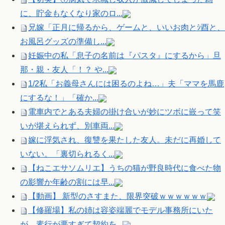
に、貯金もなくなり家のロ...
兄嫁「正月に帰るから、ゲームと、いいお肉とｼ酉と、
お風呂グッズの準備し...
妊娠中の私「息子の名前は『パスタ』にするから」旦
那・親・友人「！？ や...
1/2私「お義母さんには困るのよね…」夫「ママを馬鹿
にするな！」「確か...
電車内でとある夫婦の掛け合いが妙にツボに嵌って笑
いが堪えられず、別車両...
嫁に浮気され、復讐を果たした友人。未だに再婚して
いない。「裏切られるく...
【ねこエサソムリエ】うちの猫が野良時代に食べた物
の影響か年齢の割には早...
【動画】 新型のさすまた、限界突破ｗｗｗｗｗｗ
【修羅場】私の姉は容姿端麗でモデル事務所にいた
が、素行が悪すぎて契約を...