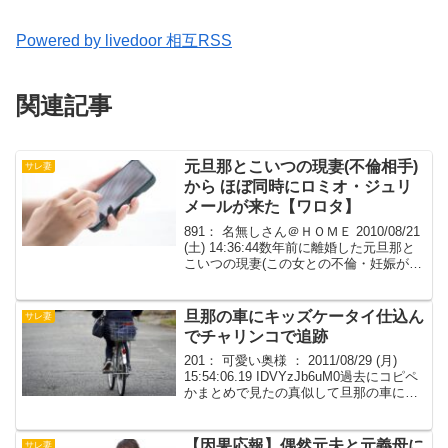
Powered by livedoor 相互RSS
関連記事
元旦那とこいつの現妻(不倫相手)
サレ妻
から ほぼ同時にロミオ・ジュリ
メールが来た【ワロタ】
891： 名無しさん＠ＨＯＭＥ 2010/08/21
(土) 14:36:44数年前に離婚した元旦那と
こいつの現妻(この女との不倫・妊娠が離
婚した最大原因)からほぼ同時にロミオ・
ジュリメールが来た。ロミオメールお久
しぶりです。お元気ですか？...
旦那の車にキッズケータイ仕込ん
サレ妻
でチャリンコで追跡
201： 可愛い奥様 ： 2011/08/29 (月)
15:54:06.19 IDVYzJb6uM0過去にコピペ
かまとめで見たの真似して旦那の車にキ
ッズケータイ仕込んでチャリンコで追跡
して、ホテルにとまってた旦那車に合鍵
で乗り込んで後部座...
【因果応報】偶然元夫と元義母に
サレ妻