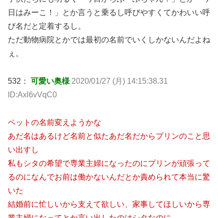
日はみーこ！」とか言うと乗るし呼びやすくてかわいい呼
び名だと定着するし。
ただ動物病院とかでは最初の名前でいくしかないんだよね
ぇ。
532：
可愛い奥様
2020/01/27 (月) 14:15:38.31
ID:Axl6vVqC0
ペットの名前変えようかな
あだ名はあるけど名前と似たあだ名だからプリンのこと思
い出すし
私もシタの希望で専業主婦になったのにプリンが頑張って
るのになんでお前は働かないんだとか責められて本当に驚
いた
結婚前に忙しいから支えて欲しい、家事してほしいから専
業主婦になってとか言い出したのはシタなのに