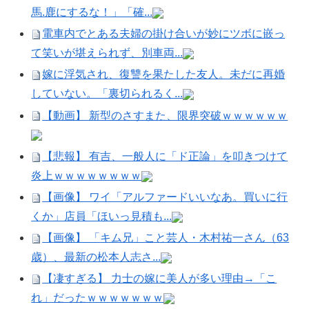
馬.鹿にするな！」「確...
電車内でとある夫婦の掛け合いが妙にツボに嵌っ
て笑いが堪えられず、別車両...
嫁に浮気され、復讐を果たした友人。未だに再婚
していない。「裏切られるく...
【動画】 新型のさすまた、限界突破ｗｗｗｗｗｗ
【悲報】 有吉、一般人に「ド正論」を叩きつけて
炎上ｗｗｗｗｗｗｗｗ
【画像】 ワイ「アルファードいいなあ。買いに行
くか」店員「ほいっ見積も...
【画像】 「キム兄」こと芸人・木村祐一さん（63
歳）、最新の松本人志さ...
【凄すぎる】 力士の嫁に美人が多い理由→「こ
れ」だったｗｗｗｗｗｗｗ