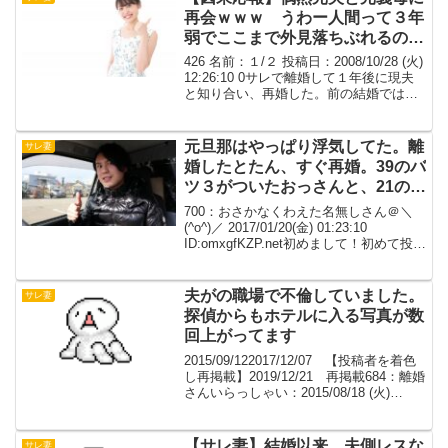
再会ｗｗｗ うわー人間って３年
弱でここまで外見落ちぶれるの
か？
426 名前：１/２ 投稿日：2008/10/28 (火)
12:26:10 0サレで離婚して１年後に現夫
と知り合い、再婚した。前の結婚では授
からなかった子供にも恵まれ、現在妊娠8
ヶ月。元夫はﾌﾟﾘが妊娠してたんで離婚後
すぐにﾌﾟﾘと再婚し...
元旦那はやっぱり浮気してた。離
サレ妻
婚したとたん、すぐ再婚。39のバ
ツ３がついたおっさんと、21の糞
ガキが(笑)
700：おさかなくわえた名無しさん＠＼
(^o^)／ 2017/01/20(金) 01:23:10
ID:omxgfKZP.net初めまして！初めて投稿
致しますので、伝わりづらかったからご
めんなさい。当時私、19歳で実家の手伝
い(おばあちゃん...
夫がの職場で不倫していました。
サレ妻
探偵からもホテルに入る写真が数
回上がってます
2015/09/122017/12/07 【投稿者を着色
し再掲載】2019/12/21 再掲載684：離婚
さんいらっしゃい：2015/08/18 (火)
07:02:58.58【自分の年齢・性別】 30後半
【相手の年齢】 30後半【結婚年数...
【サレ妻】結婚以来、夫側レスな
サレ妻