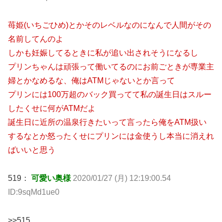
苺姫(いちごひめ)とかそのレベルなのになんで人間がその
名前してんのよ
しかも妊娠してるときに私が追い出されそうになるし
プリンちゃんは頑張って働いてるのにお前ごときが専業主
婦とかなめるな、俺はATMじゃないとか言って
プリンには100万超のバック買ってて私の誕生日はスルー
したくせに何がATMだよ
誕生日に近所の温泉行きたいって言ったら俺をATM扱い
するなとか怒ったくせにプリンには金使うし本当に消えれ
ばいいと思う
519：
可愛い奥様
2020/01/27 (月) 12:19:00.54
ID:9sqMd1ue0
>>515