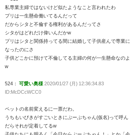
私専業主婦ではないけど似たようなこと言われたわ
プリは一生懸命働いてるんだって
だからシタと不倫する権利があるんだってさ
シタがはどれだけ偉いんだかw
プリはシタと関係持ってる間に結婚して子供産んで専業に
なったのにさ
子供どこかに預けて不倫してる主婦の何が一生懸命なのよ
w
524：
可愛い奥様
2020/01/27 (月) 12:36:34.83
ID:McDCcWCC0
ペットの名前変えるに一票だわ。
うちもいびきがすごいときにぶーぶちゃん(仮名)って呼ん
だらそれが定着してるw
子供たちにも明るく「今日からぶーぶちゃん！」とか「今