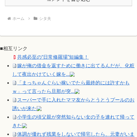
ホーム
シタ夫
■相互リンク
共感必至の“日常修羅場”短編集！
嫁が俺の借金を返すために働きに出てるんだが、化粧
して夜出かけていく嫁を...
「まっちゃんぐらい稼いでたら最終的には許すかも
ｗ」って言ったら旦那が突...
スーパーで手に入れたママ友からとうとうプールのお
誘いが来た
小学生の頃父親が突然知らない女の子を連れて帰って
きた
体調が優れず残業をしないで帰宅したら、元妻がいま