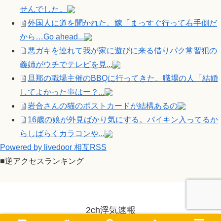
せんでした。
外国人に道を聞かれた。嫁「まっすぐ行って右手側だ
から…Go ahead...
悪ガキを連れて我が家に遊びに来る借りパク常習犯の
義姉がウチでテレビを見...
旦那の職場主催のBBQに行ってきた。職場の人「結婚
してよかった事はー？...
岩合さんの猫のポストカードが結構あるの
16歳の娘が外見ばかり気にする。バイキン入ってるか
らしばらくカラコンや...
Powered by livedoor 相互RSS
■逆アクセスランキング
2ch浮気速報