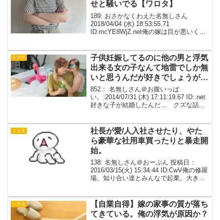
せと騒いでる【ワロタ】
189: おさかなくわえた名無しさん
2018/04/04 (水) 18:53:55.71
ID:mcYE8WjZ.net俺の嫁は目が悪いくせ
に眼鏡をかけたがらないんだが、そんな
嫁が切れながらスマホの画面を見せてき
た。友人から送られてきた画...
子供妊娠してるのに他の男と浮気
シタ夫
出来る女の子なんて地雷でしか無
いと思うんだが好きでしょうがな
い。【クズ】
852： 名無しさん＠お腹いっぱ
い。:2014/07/31 (木) 17:11:19.67 ID:.net
好きな子が結婚したんだ… クズな話な
んだが吐き出させてくれ…ある女の子が
好きになって、デートに誘った。彼女は
俺が既婚者だって事は知って...
社長が愛/人入社させたり、やた
シタ夫
ら豪華な社用車買ったりと暴走開
始。
138: 名無しさん＠おーぷん 投稿日：
2016/03/15(火) 15:34:44 ID:CwV俺の修羅
場。知り合い達とみんなで起業。大き目
の仕事もとれて順風満帆。俺は技術系職
で役員入り。5人くらいの技術職で3倍く
らい働いてだいぶ稼ぐ。
【自業自得】嫁の家事の質が落ち
シタ夫
てきている。俺の浮気が原因か？