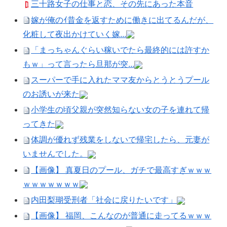
三十路女子の仕事と恋、その先にあった本音
嫁が俺のｲ昔金を返すために働きに出てるんだが、
化粧して夜出かけていく嫁...
「まっちゃんぐらい稼いでたら最終的には許すか
もｗ」って言ったら旦那が突...
スーパーで手に入れたママ友からとうとうプール
のお誘いが来た
小学生の頃父親が突然知らない女の子を連れて帰
ってきた
体調が優れず残業をしないで帰宅したら、元妻が
いませんでした。
【画像】 真夏日のプール、ガチで最高すぎｗｗｗ
ｗｗｗｗｗｗｗ
内田梨瑚受刑者「社会に戻りたいです」
【画像】 福岡、こんなのが普通に走ってるｗｗｗ