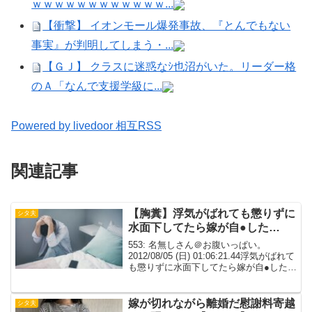
ｗｗｗｗｗｗｗｗｗｗｗｗ...
【衝撃】 イオンモール爆発事故、『とんでもない
事実』が判明してしまう・...
【ＧＪ】 クラスに迷惑なｼ也沼がいた。リーダー格
のＡ「なんで支援学級に...
Powered by livedoor 相互RSS
関連記事
【胸糞】浮気がばれても懲りずに
シタ夫
水面下してたら嫁が自●した…
553: 名無しさん＠お腹いっぱい。
2012/08/05 (日) 01:06:21.44浮気がばれて
も懲りずに水面下してたら嫁が自●した…
正確には未遂で、今閉鎖病棟に措置入院
してる どうしようおれもﾀﾋにたい555: 名
無しさん＠お腹い...
嫁が切れながら離婚だ慰謝料寄越
シタ夫