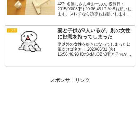
427: 名無しさん＠おーぷん 投稿日：
2015/03/08(日) 20:36:45 ID:AbBお願いし
ます。スレチなら誘導もお願いします。
【相談用テンプレ】・家庭の状況、自分
や配偶者等登場人物の詳細→交際1年半。
結婚2年半。共働き小梨。...
妻と子供が2人いるが、別の女性
シタ夫
に好意を持ってしまった
妻以外の女性を好きになってしまった1:
風吹けば名無し 2020/03/31 (火)
16:56:46.93 ID:t3xMuQBh0妻と子供が2
人いるが、別の女性に好意を持ってしま
った。離婚したいわけではないし、その
女性とこれからどうした...
スポンサーリンク