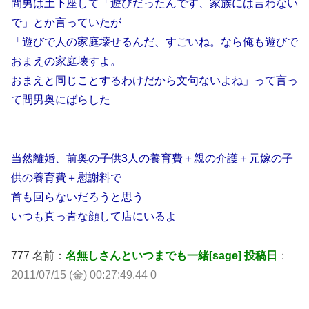
間男は土下座して「遊びだったんです、家族には言わない
で」とか言っていたが
「遊びで人の家庭壊せるんだ、すごいね。なら俺も遊びで
おまえの家庭壊すよ。
おまえと同じことするわけだから文句ないよね」って言っ
て間男奥にばらした
当然離婚、前奥の子供3人の養育費＋親の介護＋元嫁の子
供の養育費＋慰謝料で
首も回らないだろうと思う
いつも真っ青な顔して店にいるよ
777 名前：
名無しさんといつまでも一緒[sage] 投稿日
：
2011/07/15 (金) 00:27:49.44 0