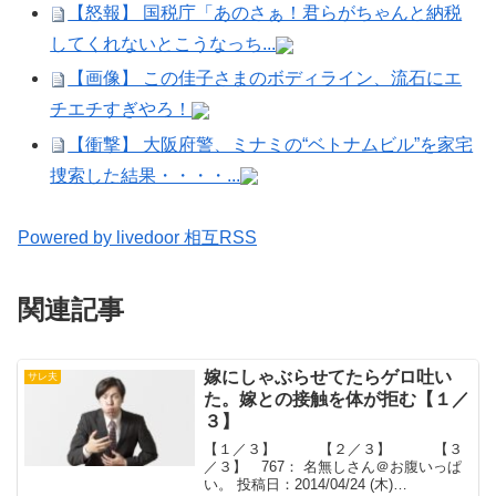
【怒報】 国税庁「あのさぁ！君らがちゃんと納税
してくれないとこうなっち...
【画像】 この佳子さまのボディライン、流石にエ
チエチすぎやろ！
【衝撃】 大阪府警、ミナミの“ベトナムビル”を家宅
捜索した結果・・・・...
Powered by livedoor 相互RSS
関連記事
嫁にしゃぶらせてたらゲロ吐い
サレ夫
た。嫁との接触を体が拒む【１／
３】
【１／３】 【２／３】 【３
／３】 767： 名無しさん＠お腹いっぱ
い。 投稿日：2014/04/24 (木)