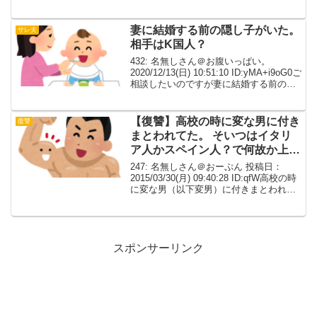
ブスルーに行った飲み物はあったので、
ハンバーガー単品を注文受け取りの時に
「ポテト無料クーポン」をも...
妻に結婚する前の隠し子がいた。
サレ夫
相手はK国人？
432: 名無しさん＠お腹いっぱい。
2020/12/13(日) 10:51:10 ID:yMA+i9oG0ご
相談したいのですが妻に結婚する前の隠
し子がいたのはこちらでよいでしょう
か？ 他にふさわしいスレはありますでし
ょうか？433: 名無...
【復讐】高校の時に変な男に付き
復讐
まとわれてた。 そいつはイタリ
ア人かスペイン人？で何故か上半
身の筋肉美を見せびらかす…
247: 名無しさん＠おーぷん 投稿日：
2015/03/30(月) 09:40:28 ID:qfW高校の時
に変な男（以下変男）に付きまとわれて
た。そいつはイタリア人かスペイン人？
って感じの濃厚な顔立ち＋背の高い細マ
ッチョで、それだけなら別に...
スポンサーリンク