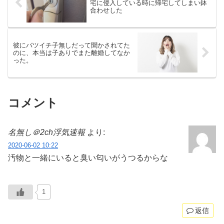
宅に侵入している時に帰宅してしまい鉢
合わせした
彼にバツイチ子無しだって聞かされてた
のに、本当は子ありでまた離婚してなか
った。
コメント
名無し＠2ch浮気速報
より:
2020-06-02 10:22
汚物と一緒にいると臭い匂いがうつるからな
1
返信