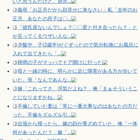
いと思うんだけど、贅沢...
義母「お正月だから顔見せに来なさい」私「去年のお
正月、あなたの息子は〇...
「彼氏居ないんでしょ？〇〇君と付き合ったら？」と
か言ってくるウザい人な...
夕飯中、子(2歳半)がぐずったので気分転換にお風呂に
入れて出てきたら「...
静岡の子がマッハでドア開けに行った
母と一緒の時に、明らかに足に障害がある方が歩いて
いた。母「なんであんな...
嫁「これってさ、浮気だよね？」俺「まぁそういうこ
とになりますかね」
不倫していた妻は「常に一番大事なのはあなたの方だ
った。不倫をズルズル引...
出張から帰ったら、嫁の顔が青ざめていた。俺「一体
何があったんだ？」嫁「...