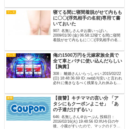
08:29:14.58嫁にしゃぶらせてたらゲロ吐
いた。俺が。一晩中何度も吐いた吐きす
ぎて血が混ざってた血反吐を吐いてま
寝てる間に寝間着脱がせて内もも
サレ夫
で...
に〇〇(浮気相手の名前)専用て書
いておいた
907: 名無しさん＠お腹いっぱい。
2009/01/30 (金) 06:58:12寝てる間に寝間
着脱がせて内ももに〇〇(浮気相手の名前)
専用て書いておいたら、朝は気づいてな
かったのに夕方家に帰ってきたら浮気が
ばれてること開き直るほどに切れ...
俺の1500万円を元嫁家族全員で
サレ夫
全て車とパチに使い込んだらしい
【胸糞】
308： 離婚さんいらっしゃい:2015/02/22
(日) 18:48:36.69 ID:.net給与安いと言われ
必ﾀﾋに働きなるべく残業を入れ休みも働
いた方がいいと言われ働いたら貴方は仕
事ばかりだったから私は浮気する羽目に
なった全てあな...
【復讐】キチママの言い分 「ア
復讐
タシにもクーポンよこせ」 「あ
の子達だけずるい」
646: 名無しさん＠おーぷん 投稿日：
2016/02/16(火) 19:48:56 ID:IfU今日の午
後、小腹がすいたので、マックのドライ