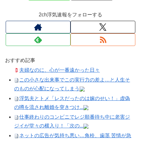
2ch浮気速報をフォローする
おすすめ記事
夫婦なのに、心が一番遠かった日々
この小さな出来事でこの実行力の差よ…と人生そ
のものが心配になってしまう
浮気夫とトメ「レスだったのは嫁のせい！」虚偽
の噂を流され離婚を突きつけ...
仕事終わりのコンビニでレジ順番待ち中に老害ジ
ジイが堂々の横入り！「次の...
ネットの広告が気持ち悪い…角栓、歯茎 苦情が急