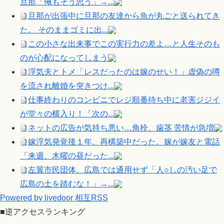
旦那「俺もそう思う」→...
旦那が出張中に旦那の友達から魚が丸ごと送られてき
た。 そのままゴミに出...
この小さな出来事でこの実行力の差よ…と人生そのも
のが心配になってしまう
浮気夫とトメ「レスだったのは嫁のせい！」虚偽の噂
を流され離婚を突きつけ...
仕事終わりのコンビニでレジ順番待ち中に老害ジジイ
が堂々の横入り！「次の...
ネットの広告が気持ち悪い…角栓、歯茎 苦情が急増
嫁浮気発覚後１年。再構築中だった。嫁が嫁友と電話
「来週、木曜の昼だった...
左翼市民団体、広島では通用せず「人○しの汚い足で
広島の土を踏むな！」→...
Powered by livedoor 相互RSS
■逆アクセスランキング