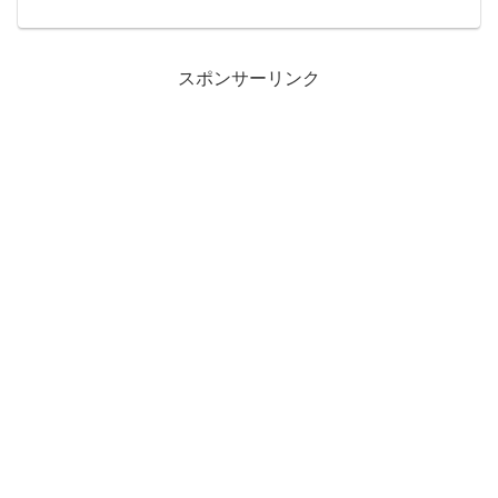
懸命ごまかしてる感じで大変だなあと思
うわ471: 名無しの奥様＠ＨＯＭＥ
2015/03...
スポンサーリンク