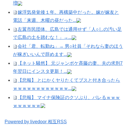
増
嫁浮気発覚後１年。再構築中だった。嫁が嫁友と
電話「来週、木曜の昼だった...
左翼市民団体、広島では通用せず「人○しの汚い足
で広島の土を踏むな！」→...
会社「君、転勤ね」→ 男○社員「それなら妻のほう
が稼ぎいいんで辞めます...
【ネット騒然】 元ジャンポケ斉藤の妻、夫の求刑7
年翌日にインスタ更新！...
【悲報】 とにかくヤりたくてブスと付き合ったら
ｗｗｗｗｗｗｗｗｗｗｗｗ...
【悲報】 マイナ保険証のクソぶり、バレるｗｗｗ
ｗｗｗｗｗｗ
Powered by livedoor 相互RSS