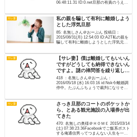
06:48:11.31 ID:0.net旦那の有責のうえ、
離婚届勝手に作られて出された。そのう
え逆ギレされた。けど、弁護士さんも
頼...
私の親を騙して有利に離婚しよう
サレ妻
とした浮気旦那
85: 名無しさん＠おーぷん 投稿日：
2015/08/31(月) 12:54:03 ID:A2T私の親を
騙して有利に離婚しようとした浮気元旦
那からのロミオメール。元旦那の弟が専
門学校やめてFランの法学部に入学。「有
責配偶者からは離婚できない...
【サレ妻】僕は離婚してもいいん
サレ妻
ですがどうしても納得できないん
ですよ。謎の禅問答を繰り返して
いる【離婚調停中】
418 ：名無しさん＠おーぷん：
2016/05/18 (水) 16:03:16 id:Nsk今離婚調
停中。たぶんふちょうで裁判になりそう
な気がしてる。調停になるきっかけは、
ほぼ毎日我が家に朝から晩まで入り浸る
義理両親を止めてくれもせず、つい...
さっき旦那のコートのポケットか
サレ妻
ら、とある観光施設の入場券が出
てきた
470: 名無しの奥様＠ＨＯＭＥ 2015/03/14
(土) 07:38:23.36Facebookでご飯系ポスト
する俺通信男ってつまんない人生を一所