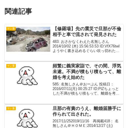
関連記事
【修羅場】先の震災で旦那が不倫
サレ妻
相手と車で流されて発見された
483: おさかなくわえた名無しさん
2014/10/02 (木) 15:56:53.53 ID:VfX76twI
ようやく書き込めるぐらい吹っ切れたの
で自分の修羅場を厄落としに投下先の震
災で旦那が不倫相手と車で流されて発見
された時が修羅場そ...
頻繁に義実家詣で、その間、浮気
サレ妻
未遂。不満が積もり積もって、離
婚を考え始めた
585: 名無しさん＠おーぷん 投稿日：
2016/07/11(月) 00:25:27 ID:PlZちょっと
した不満が積もり積もって、離婚を考え
始めた上の子妊娠中は頻繁に義実家詣で
（新幹線の距離）産後は義実家に長期滞
在その間、浮気未遂下の子妊...
旦那の有責のうえ、離婚届勝手に
サレ妻
作られて出された。
2017/11/252019/11/16 再掲載418： 名
無しさん＠ＨＯＭＥ:2014/12/27 (土)