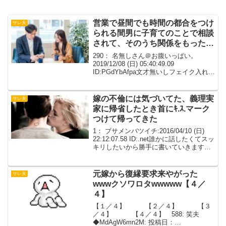
営業で昼間でも時間の都合をつけ
サレ夫
られる間男に子育てのことで相談
されて、そのうち関係をもったら
しい
290： 名無しさん＠お腹いっぱい。
2019/12/08 (日) 05:40:49.09
ID:PGdYbAfpa文才無いしフェイク入れる
んで読みづらかったり辻褄が合わないか
もだけど不倫した嫁に対する娘の嫌悪は
凄いよ昨日元嫁から娘にクリス...
嫁の不倫には気づいてた、義理実
サレ夫
家に帰省したとき首にｷ.ｽ.マーク
つけて帰ってきた
1： ブサメンバツイチ:2016/04/10 (日)
22:12:07.58 ID:.net誰かに話したくてスッ
キリしたいから勝手に書いていきます長
くなると思いますが初めて書くので読み
づらかったり文章下手なのは承知でお願
いします俺は２０歳ま...
元嫁から復縁要求来やがった
サレ夫
wwwクソワロタwwwww【４／
４】
【１／４】 【２／４】 【３
／４】 【４／４】 588: 笑夫
◆MdAgW6mn2M: 投稿日：