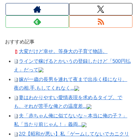
おすすめ記事
大変だけど幸せ。等身大の子育て物語。
ラインで稼げるとかいうの登録したけど「500円払
え」だって
嫁が一歳の長男を連れて夜まで出歩く様になり、
夜の相.手.もしてくれなく...
妻はわかりやすい愛情表現を求めるタイプ。で
も、それが苦手な俺との温度差...
夫「赤ちゃん俺に似てないな～本当に俺の子？」
私「当たり前じゃん！」義両...
2/2【昭和が悪い】私「ゲームしてないでカニクリ