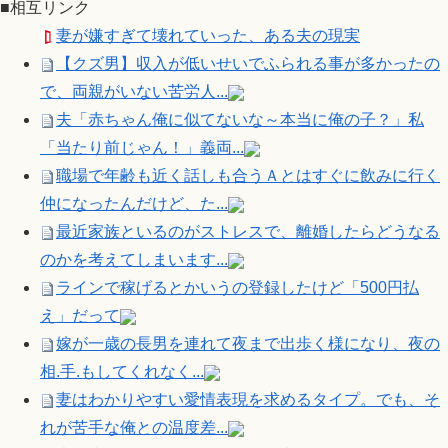
■相互リンク
妻が嫌すぎて壊れていった、ある夫の現実
【クズ男】収入が低いせいでふられる事が多かったの
で、両親がいない苦労人...
夫「赤ちゃん俺に似てないな～本当に俺の子？」私
「当たり前じゃん！」義両...
職場で年齢も近く話しも合うＡとはすぐに飲みに行く
仲になったんだけど、た...
最近家族といるのがストレスで、離婚したらどうなる
のかを考えてしまいます...
ラインで稼げるとかいうの登録したけど「500円払
え」だって
嫁が一歳の長男を連れて夜まで出歩く様になり、夜の
相.手.もしてくれなく...
妻はわかりやすい愛情表現を求めるタイプ。でも、そ
れが苦手な俺との温度差...