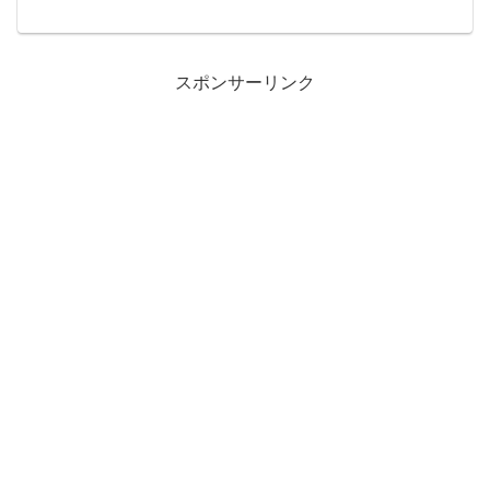
終わりだ、と言われ暴/力だけは耐えて
る。仮にも女に手をあげたくないしね。
でも時々、本当に発作的に顔を...
スポンサーリンク