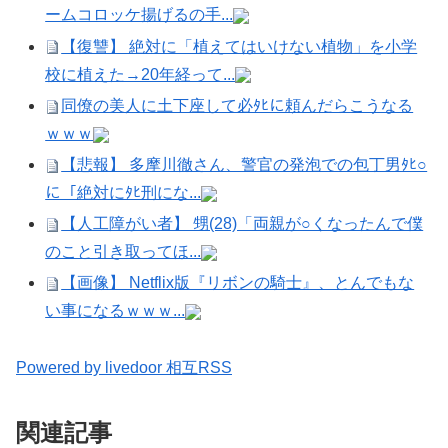
ームコロッケ揚げるの手...
【復讐】 絶対に「植えてはいけない植物」を小学
校に植えた→20年経って...
同僚の美人に土下座して必ﾀﾋに頼んだらこうなる
ｗｗｗ
【悲報】 多摩川徹さん、警官の発泡での包丁男ﾀﾋ○
に「絶対にﾀﾋ刑にな...
【人工障がい者】 甥(28)「両親が○くなったんで僕
のこと引き取ってほ...
【画像】 Netflix版『リボンの騎士』、とんでもな
い事になるｗｗｗ...
Powered by livedoor 相互RSS
関連記事