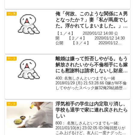
2014/10/01(水) 20:28:20 ID:jHeWdboVL義
父さん電話出ない友人結局付いてくるみ
たい591: 名無しさん...
俺「何故、このような関係にＡ男
サレ夫
となったか？」妻「私が馬鹿でし
た。浮かれてしまいました。」
【１／４】
【１／４】 2020/01/12 14:00 公
開 【２／４】 2020/01/12 14:30
公開 【３／４】 2020/01/12
15:00 公開 【４／４】
2020/01/12 15:30 公開78:名無しさん＠
ピ...
離婚は嫌って拒否しやがる。もう
サレ夫
解放されたいから不倫相手にも嫁
にも慰謝料は請求しないし財産も
嫁に全部あげるって言ってるのに
400: 名無しさんといつまでも一緒
2018/01/29 (月) 21:53:28.66 0嫁がW不倫
してやがったスペック嫁32俺29結婚歴5
年嫁の方が年収はかなり上小梨普段は俺
をめちゃくちゃ見下してる俺にたいして
愛情があるとは思えないな...
浮気相手の学生は内定取り消し、
サレ夫
学校も退学で家に連れ戻されたら
しい
800： 名無しさんといつまでも一緒:
2011/01/10(水) 23:02:05 ID:0毎回怒りが
こみ上げるけど、友人に一度ナグったら