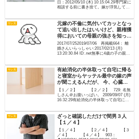
た。
日：2012/05/10 (木) 10:15:04.29専門家に
相談する前に書き捨て。嫁が浮気してい
た。同棲か最悪結婚している。確かに別
居して離婚届に名前書いてハンコ押して
渡した。本当に出すとは思わ...
元嫁の不倫に気付いてカッとなっ
サレ夫
て追い出したはいいけど、親権獲
得においての母親の強さを知った
時には愕然としました
2017/07/252019/07/06 再掲載664： 離
婚さんいらっしゃい:2017/02/13 (月)
13:20:30.84 ID:.net無事に4歳の子の親権
とって離婚できました。このスレで色々
と勉強できたおかげです。ありがとう
ご...
有給消化の半休取って自宅に帰る
サレ夫
と寝室からヤッテル最中の嫁の声
が聞こえるんだが、 今、心臓バ
クバク【１／２】
【１／２】 【２／２】 729: 名無
しさん＠お腹いっぱい。 2009/09/07 (月)
16:32:29有給消化の半休取って自宅に帰
ると寝室からヤッテル最中の嫁の声が聞
こえるんだが、今、心臓バクバク俺、浮
気ＮＧだから離婚するつもりで...
ざっと確認しただけで間男３人
サレ夫
【１／４】
【１／４】 【２／４】 【３
／４】 【４／４】 903：