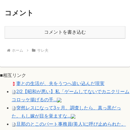
コメント
コメントを書き込む
ホーム
サレ夫
■相互リンク
妻との生活が、夫をうつへ追い込んだ現実
2/2【昭和が悪い】私「ゲームしてないでカニクリーム
コロッケ揚げるの手...
突然レスになって3ヶ月。調査したら、真っ黒だっ
た。もし嫁が目を覚ますな...
旦那のとこのパート事務員(美人)に呼び止められた。