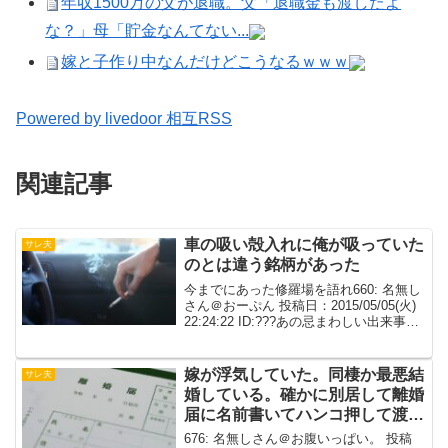
年収1500万の父が退職。父「退職金も渡したよ
な？」母「貯金なんてない...
嫁と子作り中なんだけどこうなるｗｗｗ
Powered by livedoor 相互RSS
関連記事
車の吸い殻入れに俺が吸っていた
サレ夫
のとは違う銘柄があった
今までにあった修羅場を語れ660: 名無し
さん＠おーぷん 投稿日：2015/05/05(火)
22:24:22 ID:???あの忌まわしい出来事
が、この季節が来ると思い出します。私
は専門学校へ通っていた時、夏美という
女性知り合いました。会っ...
嫁が浮気していた。同棲か最悪結
サレ夫
婚している。確かに別居して離婚
届に名前書いてハンコ押して渡し
た。本当に出すとは思わなかっ
676: 名無しさん＠お腹いっぱい。 投稿