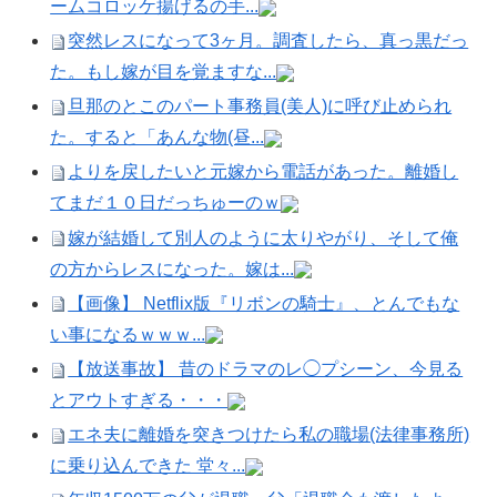
ームコロッケ揚げるの手...
突然レスになって3ヶ月。調査したら、真っ黒だっ
た。もし嫁が目を覚ますな...
旦那のとこのパート事務員(美人)に呼び止められ
た。すると「あんな物(昼...
よりを戻したいと元嫁から電話があった。離婚し
てまだ１０日だっちゅーのｗ
嫁が結婚して別人のように太りやがり、そして俺
の方からレスになった。嫁は...
【画像】 Netflix版『リボンの騎士』、とんでもな
い事になるｗｗｗ...
【放送事故】 昔のドラマのレ◯プシーン、今見る
とアウトすぎる・・・
エネ夫に離婚を突きつけたら私の職場(法律事務所)
に乗り込んできた 堂々...