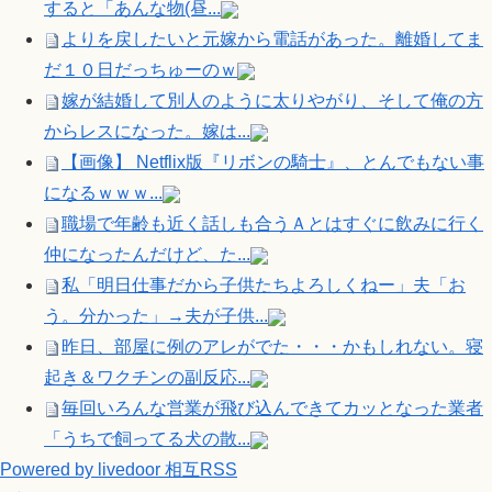
すると「あんな物(昼...
よりを戻したいと元嫁から電話があった。離婚してま
だ１０日だっちゅーのｗ
嫁が結婚して別人のように太りやがり、そして俺の方
からレスになった。嫁は...
【画像】 Netflix版『リボンの騎士』、とんでもない事
になるｗｗｗ...
職場で年齢も近く話しも合うＡとはすぐに飲みに行く
仲になったんだけど、た...
私「明日仕事だから子供たちよろしくねー」夫「お
う。分かった」→夫が子供...
昨日、部屋に例のアレがでた・・・かもしれない。寝
起き＆ワクチンの副反応...
毎回いろんな営業が飛び込んできてカッとなった業者
「うちで飼ってる犬の散...
Powered by livedoor 相互RSS