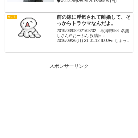
◆XGDCWp250M:2015/09/06 (日)
14:45:13.45 ID:.net唐突で申し訳ありませ
んが相談宜しいでしょうか？既に関係が
終了？しているかも知れ...
前の嫁に浮気されて離婚して、そ
サレ夫
っからトラウマなんだよ。
2019/03/082021/03/02 再掲載953: 名無
しさん＠おーぷん 投稿日：
2016/09/26(月) 21:31:12 ID:UFmちょっと
聞きたいんだがいいかな。嫁が地元に遊
びに帰りたいって言ってる。結婚して1年
半。子なし。...
スポンサーリンク