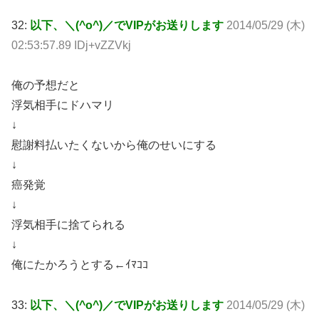
32:
以下、＼(^o^)／でVIPがお送りします
2014/05/29 (木)
02:53:57.89 IDj+vZZVkj
俺の予想だと
浮気相手にドハマリ
↓
慰謝料払いたくないから俺のせいにする
↓
癌発覚
↓
浮気相手に捨てられる
↓
俺にたかろうとする←ｲﾏｺｺ
33:
以下、＼(^o^)／でVIPがお送りします
2014/05/29 (木)