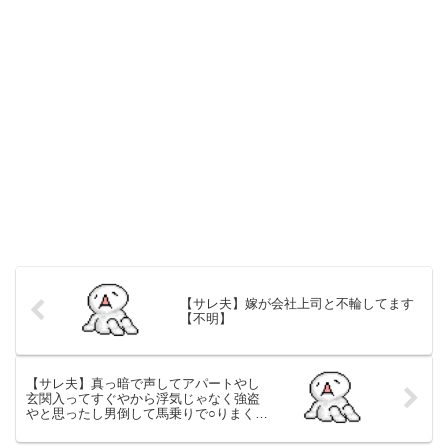
【サレ夫】嫁が会社上司と不輪してます
【不明】
【サレ夫】真っ暗で声してアパートやし
玄関入ってすぐやから浮気じゃなく強盗
やと思ったし男倒して馬乗りで○りまくっ
た【不明】