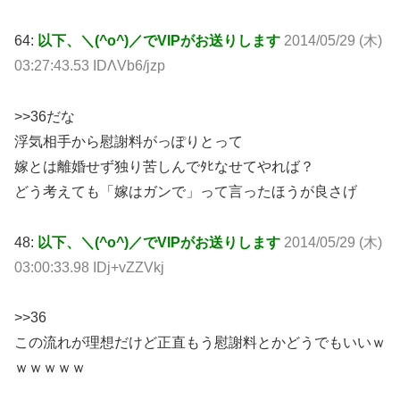
64:
以下、＼(^o^)／でVIPがお送りします
2014/05/29 (木)
03:27:43.53 IDΛVb6/jzp
>>36だな
浮気相手から慰謝料がっぽりとって
嫁とは離婚せず独り苦しんでﾀﾋなせてやれば？
どう考えても「嫁はガンで」って言ったほうが良さげ
48:
以下、＼(^o^)／でVIPがお送りします
2014/05/29 (木)
03:00:33.98 IDj+vZZVkj
>>36
この流れが理想だけど正直もう慰謝料とかどうでもいいｗ
ｗｗｗｗｗ