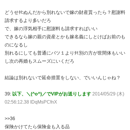
どうせﾀﾋぬんだから別れないで嫁の財産貰ったら？慰謝料
請求するより多いだろ
で、嫁の浮気相手に慰謝料も請求すればいい
できるなら嫁の親の資産とかも嫁名義にしとけばお前のも
のになるし
別れるにしても普通にバツ１よりﾀﾋ別の方が世間体もいい
し次の再婚もスムーズにいくだろ
結論は別れないで延命措置をしない、でいいんじゃね？
39:
以下、＼(^o^)／でVIPがお送りします
2014/05/29 (木)
02:56:12.38 IDqMsPCfnX
>>36
保険かけてたら保険金も入る品