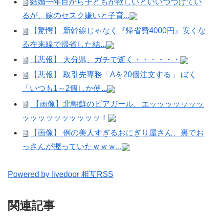
結婚一年目から子どもが欲しいといいつづけてい
るが、嫁のセスク嫌いと子育...
【驚愕】 新幹線じゃなく『帰省費4000円』安くな
る在来線で帰省した結...
【悲報】 大分県、ガチで逝く・・・・・・
【悲報】 取引先専務「Aを20個注文する」 ぼく
「いつも1～2個しか使...
【画像】北朝鮮のビアガール、エッッッッッッッ
ッッッッッッッッッッ！
【画像】 例の美人すぎるおにぎり屋さん、裏でお
っさんが握っていたｗｗｗ...
Powered by livedoor 相互RSS
関連記事