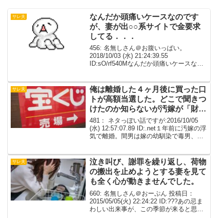
なんだか頭痛いケースなのです
サレ夫
が、妻が出○○系サイトで金要求
してる．．．
456: 名無しさん＠お腹いっぱい。
2018/10/03 (水) 21:24:39.55
ID:sO/rf540Mなんだか頭痛いケースなの
ですが、妻が出○○系サイトで金要求して
るのも不倫浮気って言うんですかね…は
あ457: 名無しさん＠お...
俺は離婚した４ヶ月後に買った口
サレ夫
トが高額当選した。どこで聞きつ
けたのか知らないが汚嫁が「財産
分与」と喚きながら凸してきた
481： ネタっぽい話ですが:2016/10/05
(水) 12:57:07.89 ID:.net１年前に汚嫁の浮
気で離婚。間男は嫁の幼馴染で毒男、汚
物２人は一緒になる予定だったそして俺
は４ヶ月後に買った口トが高額当選した
どこで聞きつけたの...
泣き叫び、謝罪を繰り返し、荷物
サレ夫
の搬出を止めようとする妻を見て
も全く心が動きませんでした。
660: 名無しさん＠おーぷん 投稿日：
2015/05/05(火) 22:24:22 ID:???あの忌ま
わしい出来事が、この季節が来ると思い
出します。私は専門学校へ通っていた