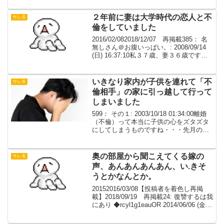
時、N美という女性知り合いました。会
った瞬間、運命的なものを感じ...
２年前に妻は大学時代の恋人と不
サレ夫
倫をしていました
2016/02/082018/12/07 再掲載385： 名
無しさん＠お腹いっぱい。: 2008/09/14
(日) 16:37:10私３７歳、妻３６歳です
が、２年前に妻は大学時代の恋人と不倫
をしていました。不倫といっても遠距離
（東京と京都...
いきなり家内が子供を連れて「不
サレ夫
倫相手」の家に引っ越して行って
しまいました
599： その１: 2003/10/18 01:34:00離婚
（不倫）って本当に子供の心をズタズタ
にしてしまうものですね・・・先月のこ
とですが、いきなり家内が子供を連れて
「不倫相手」の家に引っ越して行ってし
まいました。（相手の男は独身）それ...
奥の部屋から聞こえてくる嫁の
サレ夫
声、あんあんあんあん、い.きそ
うとかなんとか。
20152016/03/08【投稿者を着色し再掲
載】2018/09/19 再掲載24: 復讐するは我
にあり ◆rcyl1g1eauOR 2014/06/06 (金)
20:55:20.44嫁にやられた復讐か、懐かし
い話だなｗただなお前ら、悪...