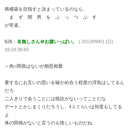
再構築を目指すと決まっているのなら、
ま ず 間 男 を ぶ っ つ ぶ す
が常道。
626：
名無しさん＠お腹いっぱい。：
2013/09/01 (日)
16:24:38.65
＞肉○関係はないが相思相愛
要するにお互いの思いを確かめ合う程度の浮気はしてるん
だろ
二人きりで会うことには抵抗がないってことだな
デートとかしまくりだろうし、ｷ.ｽ.ぐらいは何度もしてる
よ
体の関係がないと言うのも怪しいものだね