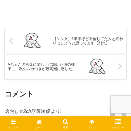
【シタ女】1年半ほど不倫してた人と終わ
りにしようと思ってます【別れ】
Aちゃんの言葉に楽しげに頷いた彼の様
子に、私のムカつきが最高潮に達した。
コメント
名無し＠2ch浮気速報
より:
2019-06-11 11:16
嫁がスジの通った対応してきたら反撃できないか
メニュー
ホーム
検索
トップ
サイドバー