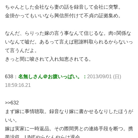
ちゃんとした会社なら妻の話を録音して会社に突撃。
金掛かってもいいなら興信所付けて不貞の証拠集め。
なんだ、らりった嫁の言う事なんて信じるな。肉○関係な
いなんて嘘だ。あるって言えば慰謝料取られるからないっ
て言うんだよ。
きっと間に唆されて入れ知恵されてる。
638：
名無しさん＠お腹いっぱい。：
2013/09/01 (日)
18:59:16.21
>>632
まず嫁に事情聴取。録音なり嫁に書かせるなりしたほうが
いい。
嫁は実家に一時返品。その際間男との連絡手段を断つ。携
帯没収、LINEやらなんやらは退会。