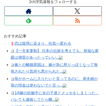
2ch浮気速報をフォローする
おすすめ記事
恋は疑惑に染まり、狂気へ変わる
【一夫多妻制】 日本の伝統を考えても、裕福な家
庭は側室があったっていい...
嫁との離婚原因は、嫁が急に怒りっぽくなって無
視されたり気持ち悪がられた...
母がホームに入りたいと言ってるのに、弟夫婦が
母の預金は使わないでと言っ...
1/4嫁の妊娠中に女の子達とメッセをしまくった。
バレても連絡してたら離...