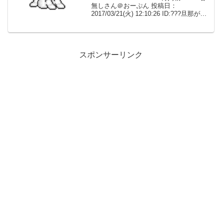
無しさん＠おーぷん 投稿日：
2017/03/21(火) 12:10:26 ID:???旦那が浮
気した。浮気相手は同じ会社なので旦那
が既婚者ということは知っていたはず。
なのに浮気相手...
スポンサーリンク