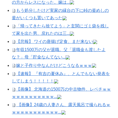
の方からレスになった。嫁は...
もう処分したけど実家の縁台の下に峠の釜めしの
釜がいくつも置いてあった
「帰ってきたら捨てよう」と玄関にゴミ袋を残し
て家を出た男、戻れたのは三...
【悲報】 ワイの唐揚げ定食、まだ来ない
年収1500万の父が退職。父「退職金も渡したよ
な？」母「貯金なんてない...
嫁と子作り中なんだけどこうなるｗｗｗ
【速報】 『有吉の夏休み』、とんでもない発表を
してしまう！！！！！
【画像】 北海道の1500万の中古物件、レベチｗｗ
ｗｗｗｗｗｗｗｗｗｗ...
【画像】24歳の人妻さん、露天風呂で撮られるｗ
ｗｗｗｗｗｗｗｗｗｗｗ...