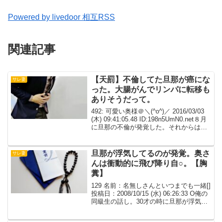
Powered by livedoor 相互RSS
関連記事
【天罰】不倫してた旦那が癌にな
サレ妻
った。大腸がんでリンパに転移も
ありそうだって。
492: 可愛い奥様＠＼(^o^)／ 2016/03/03
(木) 09:41:05.48 ID:198n5UmN0.net８月
に旦那の不倫が発覚した。それからは毎
晩遅くまでシングルマザーの女と過ご
し、金を使いまくった。子供は不登校に
なり、...
旦那が浮気してるのが発覚。奥さ
サレ妻
んは衝動的に飛び降り自○。【胸
糞】
129 名前：名無しさんといつまでも一緒[]
投稿日：2008/10/15 (水) 06:26:33 O俺の
同級生の話し。30才の時に旦那が浮気し
てるのが発覚。衝動的に飛び降り自○。そ
んなに話した事は無かったけどショック