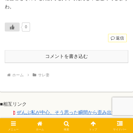
わ。
0
返信
コメントを書き込む
ホーム
サレ妻
■相互リンク
ぜんぶ私が中心、そう思った瞬間から歪み出す
職場で年齢も近く話しも合うＡとはすぐに飲みに行く
仲になったんだけど、た...
メニュー
ホーム
検索
トップ
サイドバー