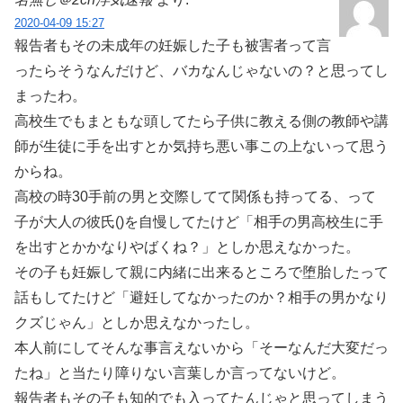
2020-04-09 15:27
報告者もその未成年の妊娠した子も被害者って言
ったらそうなんだけど、バカなんじゃないの？と思ってし
まったわ。
高校生でもまともな頭してたら子供に教える側の教師や講
師が生徒に手を出すとか気持ち悪い事この上ないって思う
からね。
高校の時30手前の男と交際してて関係も持ってる、って
子が大人の彼氏()を自慢してたけど「相手の男高校生に手
を出すとかかなりやばくね？」としか思えなかった。
その子も妊娠して親に内緒に出来るところで堕胎したって
話もしてたけど「避妊してなかったのか？相手の男かなり
クズじゃん」としか思えなかったし。
本人前にしてそんな事言えないから「そーなんだ大変だっ
たね」と当たり障りない言葉しか言ってないけど。
報告者もその子も知的でも入ってたんじゃと思ってしまう