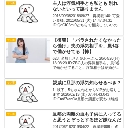
だよ。136 名前：...
主人は浮気相手とも私とも 別れ
サレ妻
ないといって譲りません
2016/09/082018/09/27 再掲載140: 可愛
い奥様: 2011/05/31 (火) 14:47:04.31
ID:QqGlC3mj0どちらで相談していいのか
分からないのでこちらで相談させて下さ
い。主人42歳、私34歳です。...
【復讐】「バラされたくなかった
サレ妻
ら働け」夫の浮気相手を、風ｲ谷
で働かせてる【怖】
628: 名無しさん＠おーぷん 20/04/20(月)
18:08:29 ID:ZBG夫の浮気相手を、風ｲ谷
で働かせてること。浮気相手は結婚が決
まってて、「バラされたくなかったら働
け」って脅して、週２でやらせてる。 一
日２万とか稼いでくるか...
親戚に旦那の浮気知らせるべき？
サレ妻
1: 以下、5ちゃんねるからVIPがお送りし
ます 2020/02/19 (水) 07:44:43.043
ID:Cm87/anOa旦那の態度が変わり離婚し
たいと言い出して現在離婚調停中の親戚
旦那が浮気してる事実知らせるべき？傷
つくからやめた...
旦那の両親の血も子供に入ってる
サレ妻
と思うとぞっとするほど嫌なんだ
2017/06/162019/04/22 再掲載889： 名