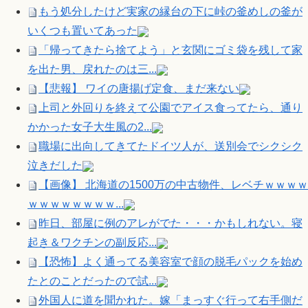
もう処分したけど実家の縁台の下に峠の釜めしの釜が
いくつも置いてあった
「帰ってきたら捨てよう」と玄関にゴミ袋を残して家
を出た男、戻れたのは三...
【悲報】 ワイの唐揚げ定食、まだ来ない
上司と外回りを終えて公園でアイス食ってたら、通り
かかった女子大生風の2...
職場に出向してきてたドイツ人が、送別会でシクシク
泣きだした
【画像】 北海道の1500万の中古物件、レベチｗｗｗｗ
ｗｗｗｗｗｗｗｗ...
昨日、部屋に例のアレがでた・・・かもしれない。寝
起き＆ワクチンの副反応...
【恐怖】よく通ってる美容室で顔の脱毛パックを始め
たとのことだったので試...
外国人に道を聞かれた。嫁「まっすぐ行って右手側だ