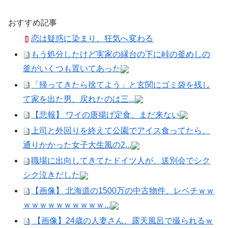
おすすめ記事
恋は疑惑に染まり、狂気へ変わる
もう処分したけど実家の縁台の下に峠の釜めしの
釜がいくつも置いてあった
「帰ってきたら捨てよう」と玄関にゴミ袋を残し
て家を出た男、戻れたのは三...
【悲報】 ワイの唐揚げ定食、まだ来ない
上司と外回りを終えて公園でアイス食ってたら、
通りかかった女子大生風の2...
職場に出向してきてたドイツ人が、送別会でシク
シク泣きだした
【画像】 北海道の1500万の中古物件、レベチｗｗ
ｗｗｗｗｗｗｗｗｗｗ...
【画像】24歳の人妻さん、露天風呂で撮られるｗ