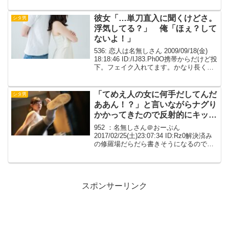
は名無しさん: 02/09/13 01:33...
彼女「…単刀直入に聞くけどさ。
シタ男
浮気してる？」 俺「ほぇ？して
ないよ！」
536: 恋人は名無しさん 2009/09/18(金)
18:18:46 ID:/IJ83.Ph0O携帯からだけど投
下。フェイク入れてます。かなり長くな
ってしまいました(汗) ・当時のスペック
俺(21歳、学生、バイト歴３年) Ａ子(20
歳...
「てめえ人の女に何手だしてんだ
シタ男
ああん！？」と言いながらナグり
かかってきたので反射的にキック
喰らわしてしまった【ワロタ】
952 ：名無しさん＠おーぷん
2017/02/25(土)23:07:34 ID:Rz0解決済み
の修羅場だらだら書きそうになるので簡
潔に書くと・ダイエットのためにキック
ボクシングを習う・無事成功しイケメン
と呼ばれるようになった・妹に服を見繕
っ...
スポンサーリンク