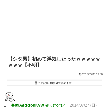
【シタ男】初めて浮気したったｗｗｗｗｗ
ｗｗｗ【不明】
2015/05/03 19:30
この記事は
約1分
で読めます。
1：
◆89A/RRronKvW ＠＼(^o^)／
：2014/07/27 (日)