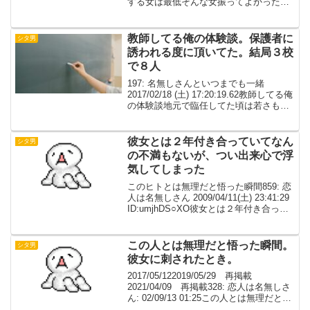
する女は最低そんな女振ってよかったと
思う反面、自業自得なんだよなぁ昔振っ
た彼女の「関わりたくない」の一言で大
口新規取引＋今までの取引が...
教師してる俺の体験談。保護者に
シタ男
誘われる度に頂いてた。結局３校
で８人
197: 名無しさんといつまでも一緒
2017/02/18 (土) 17:20:19.62教師してる俺
の体験談地元で臨任してた頃は若さもあ
り保護者に誘われる度に頂いてた結局３
校で８人他県で正採用になって品行方正
になることを決意それ以降保護者...
彼女とは２年付き合っていてなん
シタ男
の不満もないが、つい出来心で浮
気してしまった
このヒトとは無理だと悟った瞬間859: 恋
人は名無しさん 2009/04/11(土) 23:41:29
ID:umjhDS○XO彼女とは２年付き合って
いてなんの不満もないが、つい出来心で
浮気してしまった。 彼女とのマンネリも
あったせいか、浮...
この人とは無理だと悟った瞬間。
シタ男
彼女に刺されたとき。
2017/05/122019/05/29 再掲載
2021/04/09 再掲載328: 恋人は名無しさ
ん: 02/09/13 01:25この人とは無理だと悟
った瞬間彼女に刺されたとき。329: 恋人