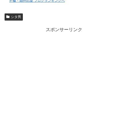
不倫・婚外恋愛 ブログランキングへ
シタ男
スポンサーリンク