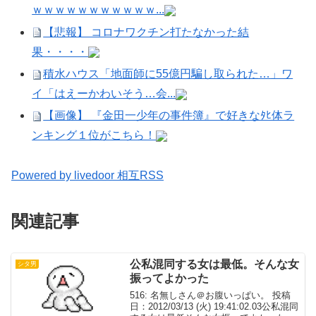
ｗｗｗｗｗｗｗｗｗｗｗ...
【悲報】 コロナワクチン打たなかった結
果・・・・
積水ハウス「地面師に55億円騙し取られた…」ワ
イ「はえーかわいそう…会...
【画像】 『金田一少年の事件簿』で好きなﾀﾋ体ラ
ンキング１位がこちら！
Powered by livedoor 相互RSS
関連記事
公私混同する女は最低。そんな女
シタ男
振ってよかった
516: 名無しさん＠お腹いっぱい。 投稿
日：2012/03/13 (火) 19:41:02.03公私混同