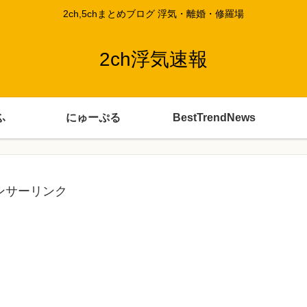
2ch,5chまとめブログ 浮気・離婚・修羅場
2ch浮気速報
ふ
にゅーぷる
BestTrendNews
ンサーリンク