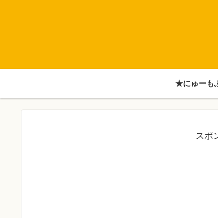
★にゅーも
スポ