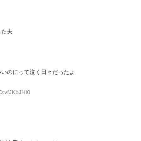
した夫
いいのにって泣く日々だったよ
ID:vfJKbJHI0