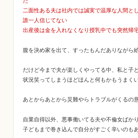
た
二面性ある夫は社内では誠実で温厚な人間と
誰一人信じてない
出産後は金を入れなくなり授乳中でも突然帰宅しﾎ
腹を決め家を出て、すったもんだありながら
だけど今まで夫が楽しくやってる中、私と子
状況笑ってしまうほどほんと何もかもうまく
あとからあとから災難やらトラブルがくるの
自業自得以外、悪事働いてる夫や不倫女ばか
子どもまで巻き込んで自分がすごく辛いのも