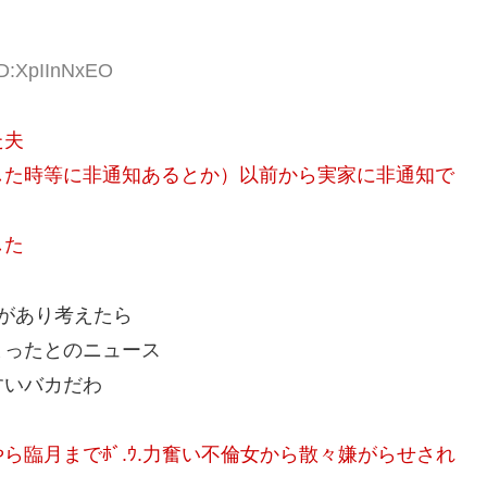
ID:XpIInNxEO
た夫
した時等に非通知あるとか）以前から実家に非通知で
した
があり考えたら
まったとのニュース
すいバカだわ
臨月までﾎﾞ.ｳ.力奮い不倫女から散々嫌がらせされ