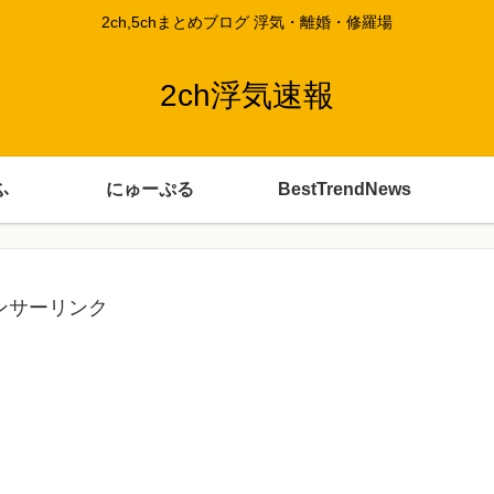
2ch,5chまとめブログ 浮気・離婚・修羅場
2ch浮気速報
ふ
にゅーぷる
BestTrendNews
ンサーリンク