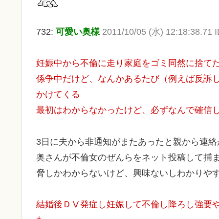
732:
可愛い奥様
2011/10/05 (水) 12:18:38.71 
妊娠中から不倫に走り家庭をゴミ同然に捨て
係争中だけど、なんかあるたび（例えば反訴
かけてくる
最初はわからなかったけど、必ずなんで確信
3日に夫から非通知がまたあったと親から連絡
奥さんが不倫女のぜんらをネット投稿して捕
脅しかわからないけど、興味ないしわかりや
結婚後ＤⅤ発症し妊娠して不倫し降ろし強要やら