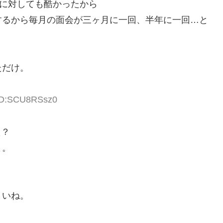
母に対しても酷かったから
ｸするから毎月の面会が三ヶ月に一回、半年に一回…と
ただけ。
 ID:SCU8RSsz0
た？
よ。
さいね。