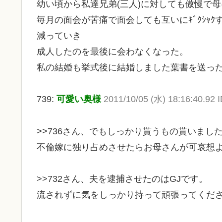
幼い頃から私達兄弟(三人)に対しても傲慢で
毎月の面会が苦痛で面会しても互いにｷﾞｸｼｬ
減っていき
成人したのを最後に会わなくなった。
私の結婚も挙式後に結婚しました葉書を送っ
739:
可愛い奥様
2011/10/05 (水) 18:16:40.92
>>736さん、でもしっかり貰うもの貰いまし
不倫嫁に独り占めさせたらお母さんが可哀想
>>732さん、夫を逮捕させたのはGJです。
流されずに気をしっかり持って頑張ってくだ