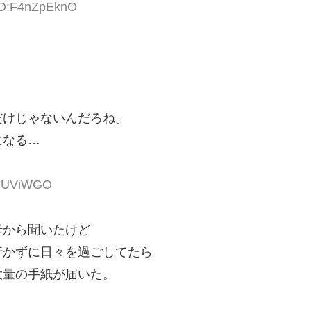
 ID:F4nZpEknO
だけじゃないんだろね。
になる…
0EuUViWGO
母から聞いたけど
行かずに日々を過ごしてたら
大量の手紙が届いた。