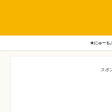
★にゅーも
スポ