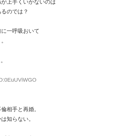
係が上手くいかないのは
あるのでは？
前に一呼吸おいて
よ。
に。
4 ID:0EuUViWGO
不倫相手と再婚。
かは知らない。