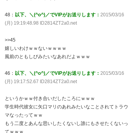
48：
以下、＼(^o^)／でVIPがお送りします：
2015/03/16
(月) 19:19:48.98 ID2814ZT2a0.net
>>45
嬉しいわけｗｗないｗｗｗｗ
風前のともしびみたいなあれだよｗｗｗ
46：
以下、＼(^o^)／でVIPがお送りします：
2015/03/16
(月) 19:17:52.67 ID2814ZT2a0.net
というかｗｗ付き合いだしたころにｗｗｗ
学生時代彼女に矢口マリのあれみたいなことされてトラウ
マなったってｗｗ
もう二度とあんな思いしたくないし誰にもさせたくないっ
てｗｗｗ