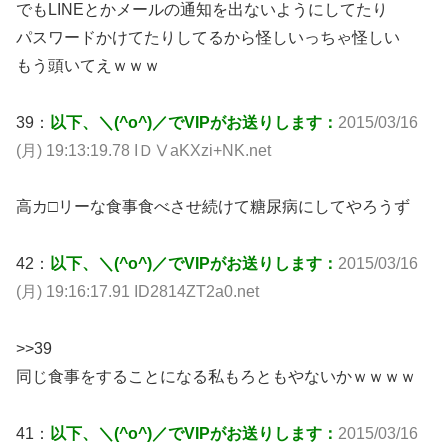
でもLINEとかメールの通知を出ないようにしてたり
パスワードかけてたりしてるから怪しいっちゃ怪しい
もう頭いてえｗｗｗ
39：
以下、＼(^o^)／でVIPがお送りします：
2015/03/16
(月) 19:13:19.78 IＤⅤaKXzi+NK.net
高カ□リーな食事食べさせ続けて糖尿病にしてやろうず
42：
以下、＼(^o^)／でVIPがお送りします：
2015/03/16
(月) 19:16:17.91 ID2814ZT2a0.net
>>39
同じ食事をすることになる私もろともやないかｗｗｗｗ
41：
以下、＼(^o^)／でVIPがお送りします：
2015/03/16