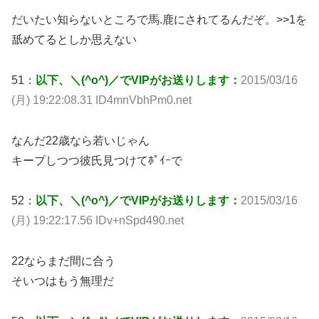
だいたい知らないところで馬.鹿にされてるんだぞ。>>1を
舐めてるとしか思えない
51：
以下、＼(^o^)／でVIPがお送りします：
2015/03/16
(月) 19:22:08.31 ID4mnVbhPm0.net
なんだ22歳なら若いじゃん
キープしつつ彼氏見つけてﾎﾟｲｰで
52：
以下、＼(^o^)／でVIPがお送りします：
2015/03/16
(月) 19:22:17.56 IDv+nSpd490.net
22ならまだ間に合う
そいつはもう無理だ