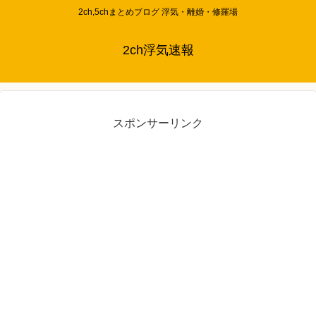
2ch,5chまとめブログ 浮気・離婚・修羅場
2ch浮気速報
スポンサーリンク