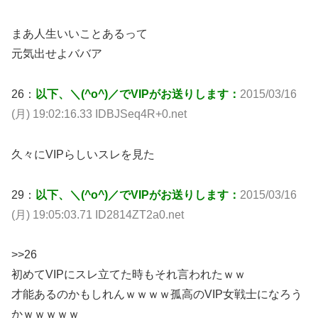
まあ人生いいことあるって
元気出せよババア
26：
以下、＼(^o^)／でVIPがお送りします：
2015/03/16
(月) 19:02:16.33 IDBJSeq4R+0.net
久々にVIPらしいスレを見た
29：
以下、＼(^o^)／でVIPがお送りします：
2015/03/16
(月) 19:05:03.71 ID2814ZT2a0.net
>>26
初めてVIPにスレ立てた時もそれ言われたｗｗ
才能あるのかもしれんｗｗｗｗ孤高のVIP女戦士になろう
かｗｗｗｗｗ