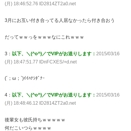
(月) 18:46:52.76 ID2814ZT2a0.net
3月にお互い付き合ってる人居なかったら付き合おう
だってｗｗっをｗｗｗなにこれｗｗｗ
3：
以下、＼(^o^)／でVIPがお送りします：
2015/03/16
(月) 18:47:51.77 IDnFCXES/+d.net
(´；ω；`)ｲｲﾊﾅｼﾀﾞﾅｰ
4：
以下、＼(^o^)／でVIPがお送りします：
2015/03/16
(月) 18:48:46.12 ID2814ZT2a0.net
後輩女も彼氏持ちｗｗｗｗｗ
何だこいつらｗｗｗｗ