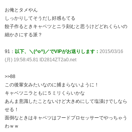
お俺とタメやん
しっかりしてそうだし好感もてる
餃子作るときキャベツとニラ刻むと思うけどどれくらいの
細かさにする派？
91：
以下、＼(^o^)／でVIPがお送りします：
2015/03/16
(月) 19:58:45.81 ID2814ZT2a0.net
>>88
この後輩女みたいなのに捕まらないように！
キャベツニラともに５ミリくらいかな
あんま意識したことないけど大きめにして塩漬けでしなら
せる！
面倒なときはキャベツはフードプロセッサーでやっちゃう
わｗｗ