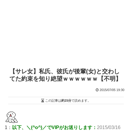
【サレ女】私氏、彼氏が後輩(女)と交わし
てた約束を知り絶望ｗｗｗｗｗｗ【不明】
2015/07/05 19:30
この記事は
約15分
で読めます。
1：
以下、＼(^o^)／でVIPがお送りします：
2015/03/16