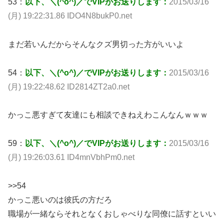
53：
以下、＼(^o^)／でVIPがお送りします：
2015/03/16
(月) 19:22:31.86 IDO4N8bukP0.net
まだ若いんだからそんなクズ男切った方がいいよ
54：
以下、＼(^o^)／でVIPがお送りします：
2015/03/16
(月) 19:22:48.62 ID2814ZT2a0.net
かっこ悪すぎて友達にも相談できねえわこんなんｗｗｗ
59：
以下、＼(^o^)／でVIPがお送りします：
2015/03/16
(月) 19:26:03.61 ID4mnVbhPm0.net
>>54
かっこ悪いのは彼氏の方だろ
職場が一緒ならそれとなくおしゃべりな同僚に話すといい