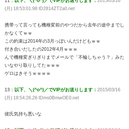
11：
以下、＼(^o^)／でVIPがお送りします：
2015/03/16
(月) 18:53:01.98 ID2814ZT2a0.net
携帯って言っても機種変前のやつだから去年の途中までし
かなくてｗｗ
この約束は2014年の3月っぽいんだけどもｗｗ
付き合いだしたの2012年4月ｗｗｗ
んで機種変ぎりぎりまでメールで「不輪しちゃう？」みた
いなやり取りしてたｗｗｗ
ゲロはきそうｗｗｗｗ
13：
以下、＼(^o^)／でVIPがお送りします：
2015/03/16
(月) 18:54:26.26 IDms0BmwOE0.net
彼氏気持ち悪いな