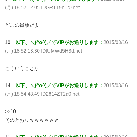
(月) 18:52:12.05 IDGR1T9hTr0.net
どこの貴族だよ
10：
以下、＼(^o^)／でVIPがお送りします：
2015/03/16
(月) 18:52:13.30 IDtUMWd5H3d.net
こういうことか
14：
以下、＼(^o^)／でVIPがお送りします：
2015/03/16
(月) 18:54:48.49 ID2814ZT2a0.net
>>10
そのとおりｗｗｗｗｗｗ