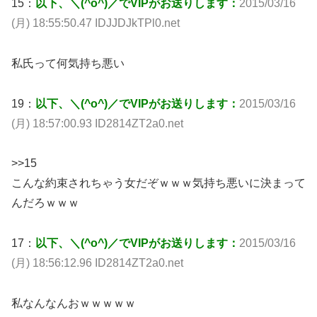
15：
以下、＼(^o^)／でVIPがお送りします：
2015/03/16
(月) 18:55:50.47 IDJJDJkTPl0.net
私氏って何気持ち悪い
19：
以下、＼(^o^)／でVIPがお送りします：
2015/03/16
(月) 18:57:00.93 ID2814ZT2a0.net
>>15
こんな約束されちゃう女だぞｗｗｗ気持ち悪いに決まって
んだろｗｗｗ
17：
以下、＼(^o^)／でVIPがお送りします：
2015/03/16
(月) 18:56:12.96 ID2814ZT2a0.net
私なんなんおｗｗｗｗｗ