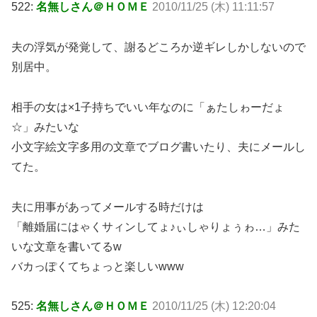
522:
名無しさん＠ＨＯＭＥ
2010/11/25 (木) 11:11:57
夫の浮気が発覚して、謝るどころか逆ギレしかしないので
別居中。
相手の女は×1子持ちでいい年なのに「ぁたしゎーだょ
☆」みたいな
小文字絵文字多用の文章でブログ書いたり、夫にメールし
てた。
夫に用事があってメールする時だけは
「離婚届にはゃくサィンしてょ♪ぃしゃりょぅゎ…」みた
いな文章を書いてるw
バカっぽくてちょっと楽しいwww
525:
名無しさん＠ＨＯＭＥ
2010/11/25 (木) 12:20:04