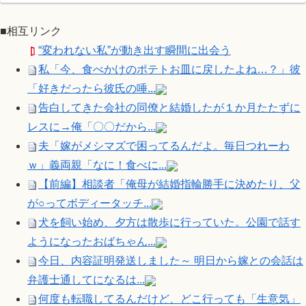
■相互リンク
“変われない私”が動き出す瞬間に出会う
私「今、食べかけのポテトお皿に戻したよね…？」彼
「好きだったら彼氏の唾...
告白してきた会社の同僚と結婚したが１か月たたずに
レスに→俺「〇〇だから...
夫「嫁がメシマズで困ってるんだよ。毎日つれーわ
ｗ」義両親「なに！食べに...
【前編】相談者「俺母が結婚指輪勝手に決めたり、父
が○ってボディータッチ...
犬を飼い始め、夕方は散歩に行っていた。公園で話す
ようになったおばちゃん...
今日、内容証明発送しました～ 明日から嫁との会話は
弁護士通してになるは...
何度も転職してるんだけど、どこ行っても「生意気」