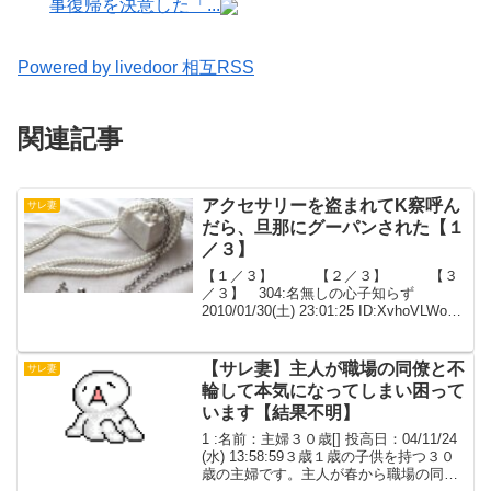
事復帰を決意した「...
Powered by livedoor 相互RSS
関連記事
アクセサリーを盗まれてK察呼ん
サレ妻
だら、旦那にグーパンされた【１
／３】
【１／３】 【２／３】 【３
／３】 304:名無しの心子知らず
2010/01/30(土) 23:01:25 ID:XvhoVLWoフ
ェイク込みでそんなに昔でもない昔話を
投下。 里帰り出産の際に母から誕生石
をあしらったアクセサリーをお...
【サレ妻】主人が職場の同僚と不
サレ妻
輪して本気になってしまい困って
います【結果不明】
1 :名前：主婦３０歳[] 投高日：04/11/24
(水) 13:58:59３歳１歳の子供を持つ３０
歳の主婦です。主人が春から職場の同僚