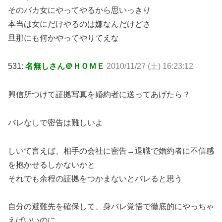
そのバカ女にやってやるから思いっきり
本当は女にだけやるのは嫌なんだけどさ
旦那にも何かやってやりてえな
531:
名無しさん＠ＨＯＭＥ
2010/11/27 (土) 16:23:12
興信所つけて証拠写真を婚約者に送ってあげたら？
バレなしで密告は難しいよ
しいて言えば、相手の会社に密告→退職で婚約者に不信感
を抱かせるしかないかと
それでも余程の証拠をつかまないとバレると思う
自分の避難先を確保して、身バレ覚悟で徹底的にやっちゃ
えばいいのに