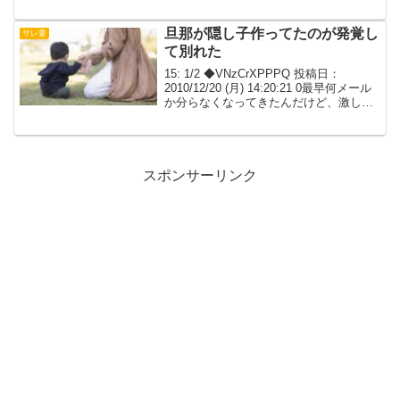
元ダンナの浮気、相手の妊娠で離婚した
時、 私と元旦那、浮気相手の３人で話し
合った。 ...
旦那が隠し子作ってたのが発覚し
サレ妻
て別れた
15: 1/2 ◆VNzCrXPPPQ 投稿日：
2010/12/20 (月) 14:20:21 0最早何メール
か分らなくなってきたんだけど、激しく
腹が立ったので晒してみる。前提とし
て、元旦那とは元旦那が隠し子作ってた
のが発覚して別れてる。 ...
スポンサーリンク