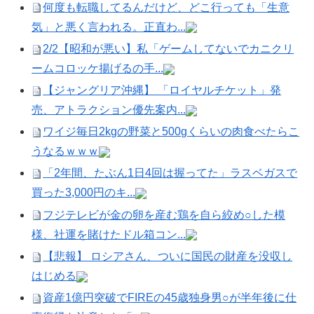
何度も転職してるんだけど、どこ行っても「生意
気」と悪く言われる。正直わ...
2/2【昭和が悪い】私「ゲームしてないでカニクリ
ームコロッケ揚げるの手...
【ジャングリア沖縄】 「ロイヤルチケット」発
売、アトラクション優先案内...
ワイジ毎日2kgの野菜と500gくらいの肉食べたらこ
うなるｗｗｗ
「2年間、たぶん1日4回は握ってた」ラスベガスで
買った3,000円のキ...
フジテレビが金の卵を産む鶏を自ら絞め○した模
様、社運を賭けたドル箱コン...
【悲報】 ロシアさん、ついに国民の財産を没収し
はじめる
資産1億円突破でFIREの45歳独身男○が半年後に仕