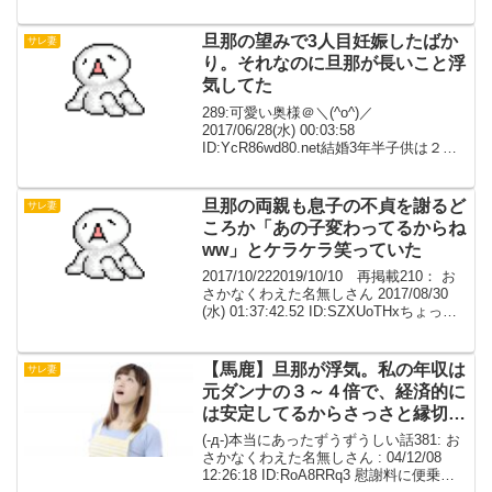
と不輪していて（主人３２歳、相手は２
３歳）本気になってしまい困っていま
す。春まではすごく幸せな家庭だっ...
旦那の望みで3人目妊娠したばか
サレ妻
り。それなのに旦那が長いこと浮
気してた
289:可愛い奥様＠＼(^o^)／
2017/06/28(水) 00:03:58
ID:YcR86wd80.net結婚3年半子供は２人
子供はまだ小さいしきついけど、旦那の
望みで3人目妊娠したばかりそれなのに旦
那が長いこと浮気してた
旦那の両親も息子の不貞を謝るど
サレ妻
ころか「あの子変わってるからね
ww」とケラケラ笑っていた
2017/10/222019/10/10 再掲載210： お
さかなくわえた名無しさん 2017/08/30
(水) 01:37:42.52 ID:SZXUoTHxちょっと
長いです自分はバツイチなんだけど、以
前結婚していた旦那の親族が衝撃的だ...
【馬鹿】旦那が浮気。私の年収は
サレ妻
元ダンナの３～４倍で、経済的に
は安定してるからさっさと縁切っ
て新しく人生やり直そうと思った
(-д-)本当にあったずうずうしい話381: お
ら．．．
さかなくわえた名無しさん : 04/12/08
12:26:18 ID:RoA8RRq3 慰謝料に便乗。