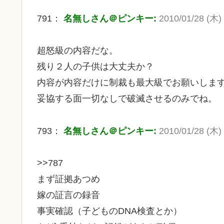
791：
名無しさん＠ピンキー:
2010/01/28 (木) 
超怒級の内容だな。
残り２人の子供は大丈夫か？
内容が内容だけに制裁も最大級でお願いしま
妥協する面一切なしで破滅させるのみでね。
793：
名無しさん＠ピンキー:
2010/01/28 (木) 
>>787
まず証拠あつめ
嫁の証言の録音
事実確認（子どものDNA検査とか）