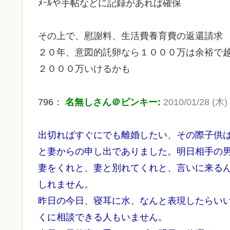
ﾒｰﾙや手帖などに記録があれば確保
その上で、慰謝料、生活費養育費の返還請求
２０年、意図的託卵なら１０００万は余裕で
２０００万いけるかも
796：
名無しさん＠ピンキー:
2010/01/28 (木) 
出切ればすぐにでも離婚したい、その際子供
と妻からの申し出でありました。明日相手の
妻をくれと、妻と別れてくれと、言いに来る
しれません。
昨日の今日、寝耳に水、なんと表現したらい
くに相談できる人もいません。