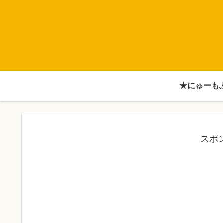
★にゅーも
スポ