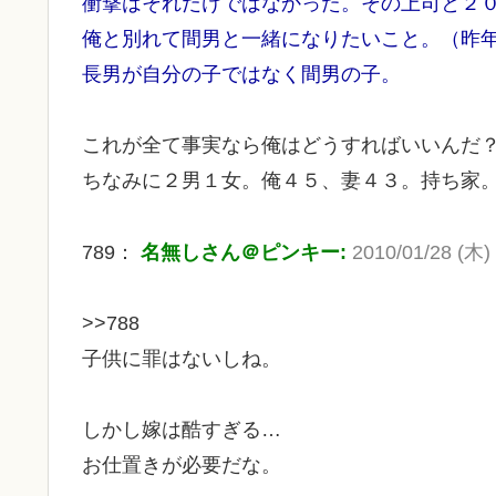
衝撃はそれだけではなかった。その上司と２
俺と別れて間男と一緒になりたいこと。（昨
長男が自分の子ではなく間男の子。
これが全て事実なら俺はどうすればいいんだ
ちなみに２男１女。俺４５、妻４３。持ち家
789：
名無しさん＠ピンキー:
2010/01/28 (木) 
>>788
子供に罪はないしね。
しかし嫁は酷すぎる…
お仕置きが必要だな。