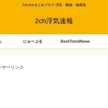
2ch,5chまとめブログ 浮気・離婚・修羅場
2ch浮気速報
ふ
にゅーぷる
BestTrendNews
ンサーリンク