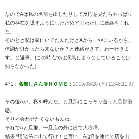
なのでAは私の名前を出したりして反応を見たらやっぱり
私の存在を隠すようにしたためすぐわたしに連絡をくれ
た。
そのとき私は家にいてたんだけどAから、××にいるから、
体調が良かったら来ないか？と連絡がきて、わー行きま
す。と返事。(この時点では浮気しようとしていることは
知らなかった)
471：
名無しさん＠ＨＯＭＥ：
2015/08/20 (木) 12:48:11.97
その後Aが、私を呼んだ。と旦那にこっそり言うと旦那激
怒。
そりゃ会わせたくないもんね。
それでAと旦那、一旦店の外に出て大喧嘩。
結果旦那がAに出て行け！と言い、AはBを連れて店を出