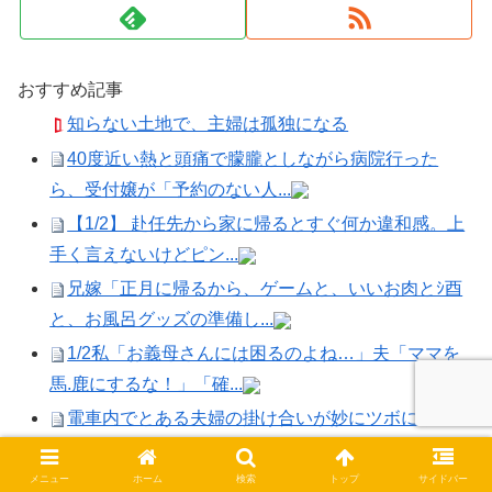
おすすめ記事
知らない土地で、主婦は孤独になる
40度近い熱と頭痛で朦朧としながら病院行った
ら、受付嬢が「予約のない人...
【1/2】 赴任先から家に帰るとすぐ何か違和感。上
手く言えないけどピン...
兄嫁「正月に帰るから、ゲームと、いいお肉とｼ酉
と、お風呂グッズの準備し...
1/2私「お義母さんには困るのよね…」夫「ママを
馬.鹿にするな！」「確...
電車内でとある夫婦の掛け合いが妙にツボに嵌っ
て笑いが堪えられず、別車両...
メニュー
ホーム
検索
トップ
サイドバー
義兄嫁が自宅をサロンにして姪を毎日ウトメへ預