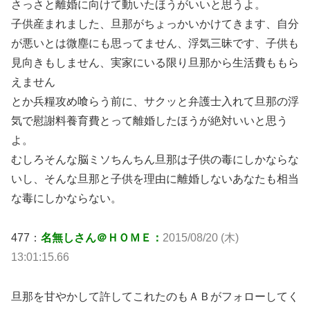
さっさと離婚に向けて動いたほうがいいと思うよ。
子供産まれました、旦那がちょっかいかけてきます、自分
が悪いとは微塵にも思ってません、浮気三昧です、子供も
見向きもしません、実家にいる限り旦那から生活費ももら
えません
とか兵糧攻め喰らう前に、サクッと弁護士入れて旦那の浮
気で慰謝料養育費とって離婚したほうが絶対いいと思う
よ。
むしろそんな脳ミソちんちん旦那は子供の毒にしかならな
いし、そんな旦那と子供を理由に離婚しないあなたも相当
な毒にしかならない。
477：
名無しさん＠ＨＯＭＥ：
2015/08/20 (木)
13:01:15.66
旦那を甘やかして許してこれたのもＡＢがフォローしてく