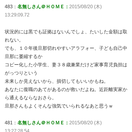
483：
名無しさん＠ＨＯＭＥ：
2015/08/20 (木)
13:29:09.72
状況的には黒でも証拠はないんでしょ、たいした金額は取
れない。
でも、１０年後旦那切れやすいアラフォー、子ども自己中
旦那に萎縮するか
コピー化した小学生、妻３８歳兼業だけど家事育児負担は
がっつりという
未来しか見えないから、損切してもいいかもね。
あなたに復職のあてがあるのが救いだよね。近距離実家か
ら通えるならなおさら。
旦那さんもよくそんな強気でいられるなあと思うｗ
481：
名無しさん＠ＨＯＭＥ：
2015/08/20 (木)
13:27:28.54