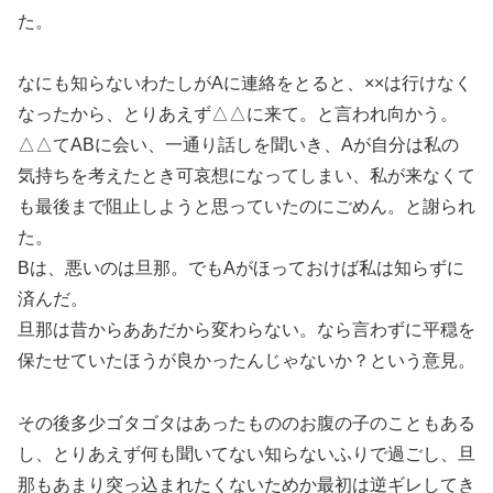
た。
なにも知らないわたしがAに連絡をとると、××は行けなく
なったから、とりあえず△△に来て。と言われ向かう。
△△てABに会い、一通り話しを聞いき、Aが自分は私の
気持ちを考えたとき可哀想になってしまい、私が来なくて
も最後まで阻止しようと思っていたのにごめん。と謝られ
た。
Bは、悪いのは旦那。でもAがほっておけば私は知らずに
済んだ。
旦那は昔からああだから変わらない。なら言わずに平穏を
保たせていたほうが良かったんじゃないか？という意見。
その後多少ゴタゴタはあったもののお腹の子のこともある
し、とりあえず何も聞いてない知らないふりで過ごし、旦
那もあまり突っ込まれたくないためか最初は逆ギレしてき