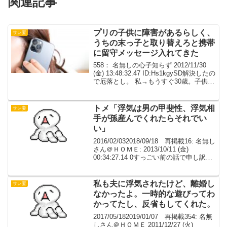
関連記事
プリの子供に障害があるらしく、
サレ妻
うちの末っ子と取り替えろと携帯
に留守メッセージ入れてきた
558： 名無しの心子知らず 2012/11/30
(金) 13:48:32.47 ID:Hs1kgySD解決したの
で厄落とし。 私→もうすぐ30歳。子供三
人(小3、小1、2歳)を持つシングルです。
夫のプリンが本気になり家出され、一年
前に離...
トメ「浮気は男の甲斐性、浮気相
サレ妻
手が孫産んでくれたらそれでい
い」
2016/02/032018/09/18 再掲載16: 名無し
さん＠ＨＯＭＥ: 2013/10/11 (金)
00:34:27.14 0すっごい前の話で申し訳な
いんだけど浮気したバカとそのバカを擁
護したバカトメとの攻防を私の場合、事
の発端は...
私も夫に浮気されたけど、離婚し
サレ妻
なかったよ。一時的な遊びってわ
かってたし、反省もしてくれた。
2017/05/182019/01/07 再掲載354: 名無
しさん＠ＨＯＭＥ 2011/12/27 (火)