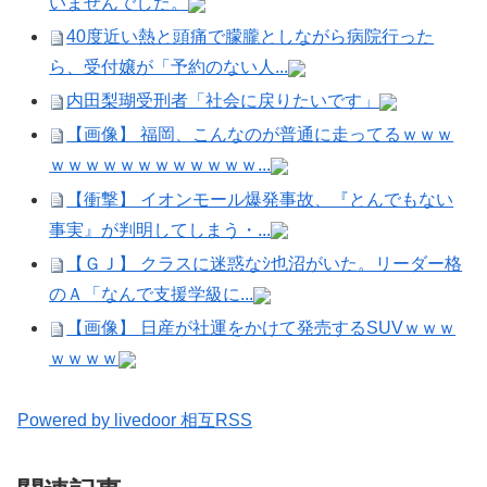
いませんでした。
40度近い熱と頭痛で朦朧としながら病院行った
ら、受付嬢が「予約のない人...
内田梨瑚受刑者「社会に戻りたいです」
【画像】 福岡、こんなのが普通に走ってるｗｗｗ
ｗｗｗｗｗｗｗｗｗｗｗｗ...
【衝撃】 イオンモール爆発事故、『とんでもない
事実』が判明してしまう・...
【ＧＪ】 クラスに迷惑なｼ也沼がいた。リーダー格
のＡ「なんで支援学級に...
【画像】 日産が社運をかけて発売するSUVｗｗｗ
ｗｗｗｗ
Powered by livedoor 相互RSS