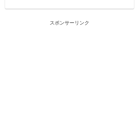
【２／２】 2019/12/24 21:30 公開
24: 名無しさんといつまでも一緒 投稿
日：...
スポンサーリンク