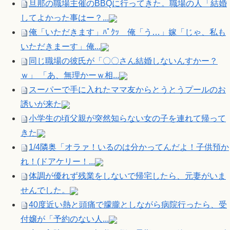
旦那の職場主催のBBQに行ってきた。職場の人「結婚
してよかった事はー？...
俺「いただきます」ﾊﾟｸｯ 俺「う…」嫁「じゃ、私も
いただきまーす」俺...
同じ職場の彼氏が「〇〇さん結婚しないんすかー？
ｗ」 「あ、無理かーｗ相...
スーパーで手に入れたママ友からとうとうプールのお
誘いが来た
小学生の頃父親が突然知らない女の子を連れて帰って
きた
1/4隣奥「オラァ！いるのは分かってんだよ！子供預か
れ！(ドアケリー！...
体調が優れず残業をしないで帰宅したら、元妻がいま
せんでした。
40度近い熱と頭痛で朦朧としながら病院行ったら、受
付嬢が「予約のない人...