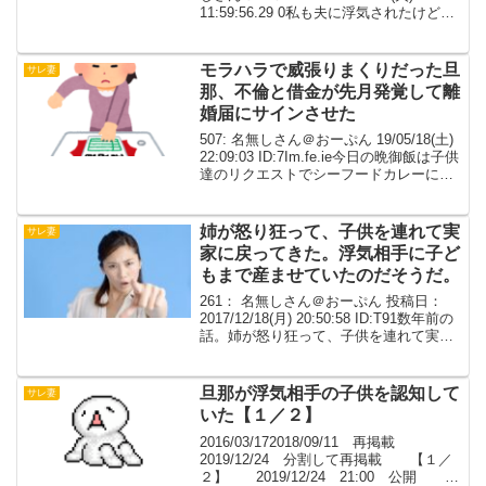
11:59:56.29 0私も夫に浮気されたけど、
離婚しなかったよ。一時的な遊びってわ
かってたし、反省もしてくれた。何よ
り、私が夫...
モラハラで威張りまくりだった旦
サレ妻
那、不倫と借金が先月発覚して離
婚届にサインさせた
507: 名無しさん＠おーぷん 19/05/18(土)
22:09:03 ID:7Im.fe.ie今日の晩御飯は子供
達のリクエストでシーフードカレーにし
た。アサリ多めにして、我ながら美味し
くできた。子供達とハフハフしてたら仕
事から帰った旦那...
姉が怒り狂って、子供を連れて実
サレ妻
家に戻ってきた。浮気相手に子ど
もまで産ませていたのだそうだ。
261： 名無しさん＠おーぷん 投稿日：
2017/12/18(月) 20:50:58 ID:T91数年前の
話。姉が怒り狂って、子供を連れて実家
に戻ってきた。姉夫がW不倫して、浮気
相手に子どもまで産ませていたのだそう
だ。姉の子供は3歳で、浮気...
旦那が浮気相手の子供を認知して
サレ妻
いた【１／２】
2016/03/172018/09/11 再掲載
2019/12/24 分割して再掲載 【１／
２】 2019/12/24 21:00 公開