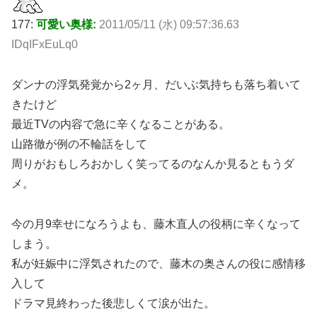
177:
可愛い奥様:
2011/05/11 (水) 09:57:36.63
IDqIFxEuLq0
ダンナの浮気発覚から2ヶ月、だいぶ気持ちも落ち着いて
きたけど
最近TVの内容で急に辛くなることがある。
山路徹が例の不輪話をして
周りがおもしろおかしく笑ってるのなんか見るともうダ
メ。
今の月9幸せになろうよも、藤木直人の役柄に辛くなって
しまう。
私が妊娠中に浮気されたので、藤木の奥さんの役に感情移
入して
ドラマ見終わった後悲しくて涙が出た。