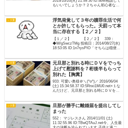
2015/10/20(火) 21:59:30 ID:5bW相談して
もいいでしょうか？２ちゃん初心者なの
で何か間違いや失礼があったらすみませ
ん。スペック私２５歳フルタイム派遣年
収３００万弱今年末から契約...
浮気発覚して３年の贖罪生活で何
シタ妻
とか許してもらった。天罰って本
当に存在する【２／２】
【１／２】 【２／２】 339：
◆W/gSwczTMg 投稿日：2014/08/27(水)
18:53:05 ID:1n7rysPIO「そちらは穏便に
済んでもこっちは済まされないんでね」
ああ、やっぱり捨てられちゃうんだ私体
が震えた「あ...
元旦那と別れる時にＤⅤをでっち
シタ妻
上げて慰謝料を７桁後半もらって
別れた【胸糞】
933: 可愛い奥様＠＼(^o^)／ 2016/06/04
(土) 15:34:58.37 ID:5Rnxi1MU0.net×１な
んだけど、元旦那と別れる時にＤⅤをで
っち上げて 慰謝料を７桁後半もらって別
れた ６ヶ月後すぐに不倫してた相手と...
旦那が勝手に離婚届を提出してし
シタ妻
まった
552： マジレスさん 2014/11/01 (土)
11:32:55.96 ID:TBwQTAuJ.net今、人生最
大の決断を迫られています 子供と過ごす