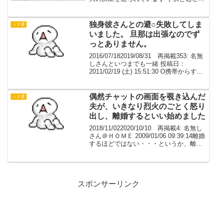
道を選ぶか ひとりになって新たな人生を
スタートさせるか子供の側には、心の底
から憎い・...
独身彼さんとの避○失敗してしま
シタ妻
いました。 旦那は出張なのでず
っとありません。
2016/07/182019/08/31 再掲載353: 名無
しさんといつまでも一緒 投稿日：
2011/02/19 (土) 15:51:30 O携帯からすみ
ません。結婚８年目の 子供は二人いま
す。今月の始めに 独身彼さんとの避○失
敗してしま...
偶然チャットの画面を覗き込んだ
シタ妻
夫が、いきなり烈火のごとく怒り
出し、離婚するといい始めました
2018/11/022020/10/10 再掲載4: 名無し
さん＠ＨＯＭＥ 2009/01/06 09:39:14離婚
するほどではない・・・というか、離婚
する必要はないと個人的には考えている
のですが、相談させて下さい。 結婚して
６年目になり...
スポンサーリンク