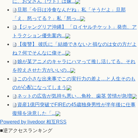
に、お父さん（ウト）は嫁...
旦那「今日は冷食なんだね」私「そうだよ」旦那
「え、怒ってる？」私「怒っ...
【ジャングリア沖縄】 「ロイヤルチケット」発売、ア
トラクション優先案内...
【復讐】 彼氏に「結婚できないと損なのは女の方だよ
ね？何でそんなに偉そ...
娘が某アニメのキャラにハマって推し活してる。それ
を控えさせた方がいいの...
この小さな出来事でこの実行力の差よ…と人生そのも
のが心配になってしまう
ネットの広告が気持ち悪い…角栓、歯茎 苦情が急増
資産1億円突破でFIREの45歳独身男性が半年後に仕事
復帰を決意した「...
Powered by livedoor 相互RSS
■逆アクセスランキング