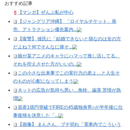
おすすめ記事
【マンガ】ぜんぶ私が中心
【ジャングリア沖縄】 「ロイヤルチケット」発
売、アトラクション優先案内...
【復讐】 彼氏に「結婚できないと損なのは女の方
だよね？何でそんなに偉そ...
娘が某アニメのキャラにハマって推し活してる。
それを控えさせた方がいいの...
この小さな出来事でこの実行力の差よ…と人生そ
のものが心配になってしまう
ネットの広告が気持ち悪い…角栓、歯茎 苦情が急
増
資産1億円突破でFIREの45歳独身男○が半年後に仕
事復帰を決意した「...
【画像】 まんさん、ブチ切れ「電車内でこういう