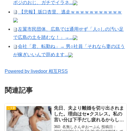
ポジのおじ、ガチでイラネ...
【悲報】坂口杏里、逃走ｗｗｗｗｗｗｗｗｗｗｗ
左翼市民団体、広島では通用せず「人○しの汚い足
で広島の土を踏むな！」→...
会社「君、転勤ね」→ 男○社員「それなら妻のほう
が稼ぎいいんで辞めます...
Powered by livedoor 相互RSS
関連記事
先日、夫より離婚を切り出されま
シタ妻
した。理由はセ●クスレス。私の
言い分は下手だし疲れるからした
くない。
360: 名無しさん＠おーぷん 投稿日：