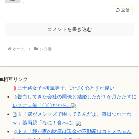
返信
コメントを書き込む
ホーム
シタ妻
■相互リンク
三十路女子×後輩男子、近づく心とすれ違い
告白してきた会社の同僚と結婚したが１か月たたずに
レスに→俺「〇〇だから...
夫「嫁がメシマズで困ってるんだよ。毎日つれーわ
ｗ」義両親「なに！食べに...
トメ「我が家の財産は現金や不動産はコトメちゃん