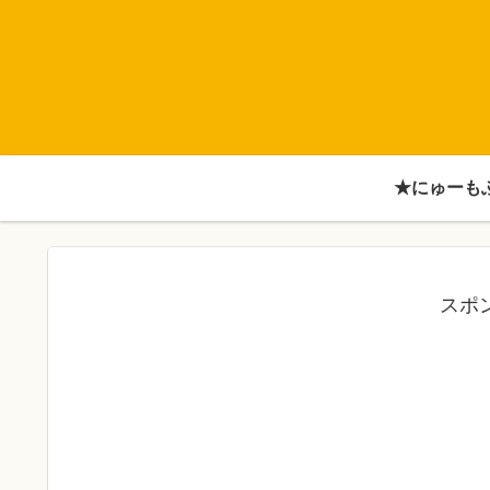
★にゅーも
スポ