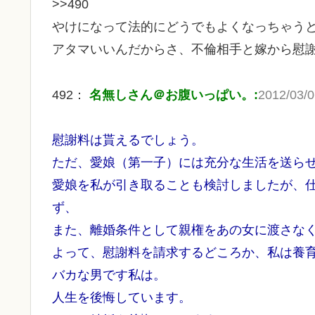
>>490
やけになって法的にどうでもよくなっちゃう
アタマいいんだからさ、不倫相手と嫁から慰
492：
名無しさん＠お腹いっぱい。:
2012/03/0
慰謝料は貰えるでしょう。
ただ、愛娘（第一子）には充分な生活を送ら
愛娘を私が引き取ることも検討しましたが、
ず、
また、離婚条件として親権をあの女に渡さな
よって、慰謝料を請求するどころか、私は養
バカな男です私は。
人生を後悔しています。