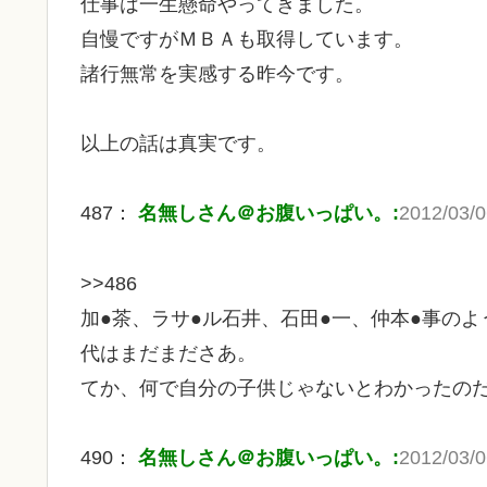
仕事は一生懸命やってきました。
自慢ですがＭＢＡも取得しています。
諸行無常を実感する昨今です。
以上の話は真実です。
487：
名無しさん＠お腹いっぱい。:
2012/03/0
>>486
加●茶、ラサ●ル石井、石田●一、仲本●事の
代はまだまださあ。
てか、何で自分の子供じゃないとわかったの
490：
名無しさん＠お腹いっぱい。:
2012/03/0