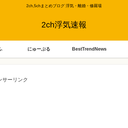
2ch,5chまとめブログ 浮気・離婚・修羅場
2ch浮気速報
ふ
にゅーぷる
BestTrendNews
ンサーリンク