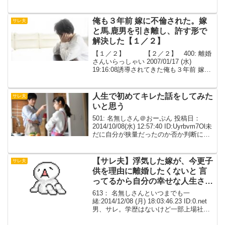
12:26:01.12 ID:24sN9Eis0.net3年前、嫁
が明らかに浮気してたんだが証拠...
俺も３年前 嫁に不倫された。嫁
サレ夫
と馬.鹿男を引き離し、許す形で
解決した【１／２】
【１／２】 【２／２】 400: 離婚
さんいらっしゃい 2007/01/17 (水)
19:16:08誘導されてきた俺も３年前 嫁に
不倫されたがここまで追い込むことが出
来ず嫁と馬.鹿男を引き離し、許す形で解
決した俺が飲み込むことで終わっ...
人生で初めてキレた話をしてみた
サレ夫
いと思う
501: 名無しさん＠おーぷん 投稿日：
2014/10/08(水) 12:57:40 ID:Uyrbvm7Ol未
だに自分が狭量だったのか否か判断に迷
う話なのだが、人生で初めてキレた話を
してみたいと思う。俺は小さい頃から喧
嘩すらした覚えがない...
【サレ夫】浮気した嫁が、今更子
サレ夫
供を理由に離婚したくないと 言
ってるから自分の幸せな人生さが
しなよと話し中【不明】
613： 名無しさんといつまでも一
緒:2014/12/08 (月) 18:03:46.23 ID:0.net
男、サレ。学歴はないけど一部上場社
員。浮気した嫁が、今更子供を理由に離