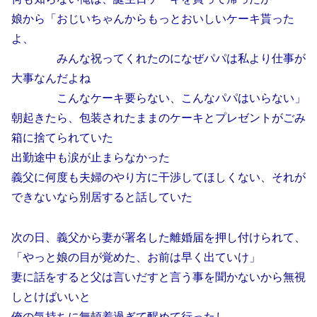
娘から「おじいちゃんからもっとおいしいケーキ貰った
よ、
みんな祝ってくれたのになぜパパは私より仕事が
大事なんだよね
こんなケーキ要らない、こんなパパはいらない」
朝起きたら、包装されたままのケーキとプレゼントがごみ
箱に捨てられていた
出勤途中も涙が止まらなかった
義父に何度も夫婦のやり方に干渉してほしくない、それが
できないなら別居すると話していた
次の日、義父から妻が署名した離婚届を押し付けられて、
「やっと娘の目が覚めた、お前は早く出ていけ」
妻に話をすると父は言いだすと言う事を聞かないから無視
しとけばいいと
俺の気持ちに無頓着過ぎて醒めて行ったし、