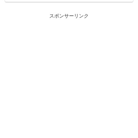
婚したくないと言ってるから自分の幸せ
な人生さがしなよと話し中ー...
スポンサーリンク