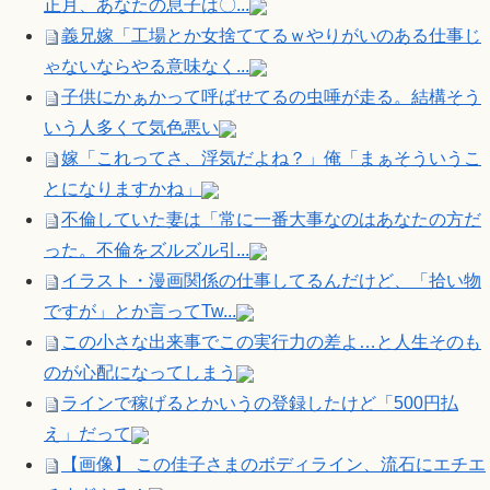
正月、あなたの息子は〇...
義兄嫁「工場とか女捨ててるｗやりがいのある仕事じ
ゃないならやる意味なく...
子供にかぁかって呼ばせてるの虫唾が走る。結構そう
いう人多くて気色悪い
嫁「これってさ、浮気だよね？」俺「まぁそういうこ
とになりますかね」
不倫していた妻は「常に一番大事なのはあなたの方だ
った。不倫をズルズル引...
イラスト・漫画関係の仕事してるんだけど、「拾い物
ですが」とか言ってTw...
この小さな出来事でこの実行力の差よ…と人生そのも
のが心配になってしまう
ラインで稼げるとかいうの登録したけど「500円払
え」だって
【画像】 この佳子さまのボディライン、流石にエチエ