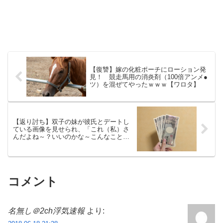
【復讐】嫁の化粧ポーチにローション発
見！ 競走馬用の消炎剤（100倍アンメ●
ツ）を混ぜてやったｗｗｗ【ワロタ】
【返り討ち】双子の妹が彼氏とデートし
ている画像を見せられ、「これ（私）さ
んだよね～？いいのかな～こんなことし
て～」【ＧＪ！】
コメント
名無し＠2ch浮気速報
より: