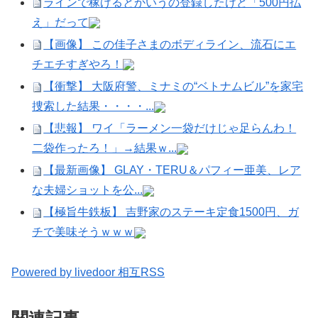
ラインで稼げるとかいうの登録したけど「500円払
え」だって
【画像】 この佳子さまのボディライン、流石にエ
チエチすぎやろ！
【衝撃】 大阪府警、ミナミの“ベトナムビル”を家宅
捜索した結果・・・・...
【悲報】 ワイ「ラーメン一袋だけじゃ足らんわ！
二袋作ったろ！」→結果ｗ...
【最新画像】 GLAY・TERU＆パフィー亜美、レア
な夫婦ショットを公...
【極旨牛鉄板】 吉野家のステーキ定食1500円、ガ
チで美味そうｗｗｗ
Powered by livedoor 相互RSS