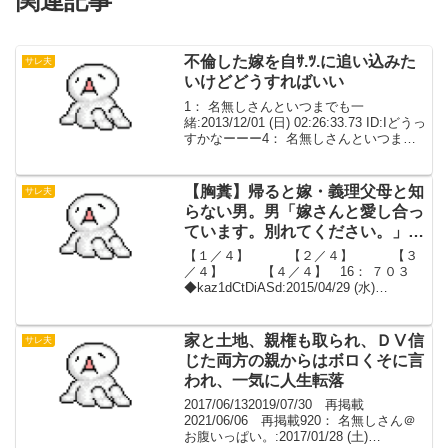
関連記事
不倫した嫁を自ｻ.ﾂ.に追い込みた
サレ夫
いけどどうすればいい
1： 名無しさんといつまでも一
緒:2013/12/01 (日) 02:26:33.73 ID:Iどうっ
すかなーーー4： 名無しさんといつまで
も一緒:2013/12/01 (日) 02:29:39.03 O>>1
が自ｻ.ﾂ.すればいい。38：...
【胸糞】帰ると嫁・義理父母と知
サレ夫
らない男。男「嫁さんと愛し合っ
ています。別れてください。」と
土下座。【４／４】
【１／４】 【２／４】 【３
／４】 【４／４】 16： ７０３
◆kaz1dCtDiASd:2015/04/29 (水)
18:08:56.21 ID:.net従業員から聞いたこと
妻は間男の指示で売りの様な事をやらさ
れている（自...
家と土地、親権も取られ、ＤⅤ信
サレ夫
じた両方の親からはボロくそに言
われ、一気に人生転落
2017/06/132019/07/30 再掲載
2021/06/06 再掲載920： 名無しさん＠
お腹いっぱい。:2017/01/28 (土)