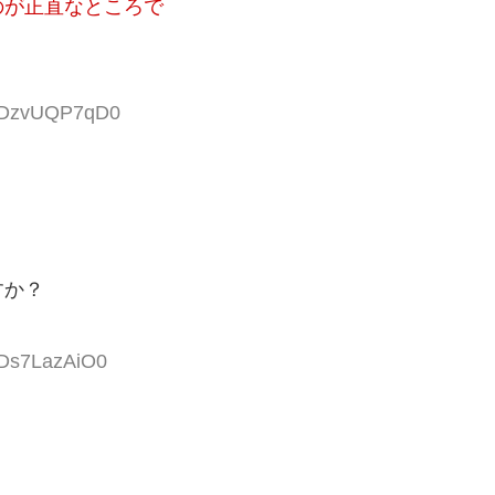
のが正直なところで
 IDzvUQP7qD0
すか？
IDs7LazAiO0