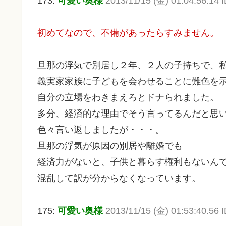
173:
可愛い奥様
2013/11/15 (金) 01:04:56.14 
初めてなので、不備があったらすみません。
旦那の浮気で別居し２年、２人の子持ちで、
義実家家族に子どもを会わせることに難色を
自分の立場をわきまえろとドナられました。
多分、経済的な理由でそう言ってるんだと思
色々言い返しましたが・・・。
旦那の浮気が原因の別居や離婚でも
経済力がないと、子供と暮らす権利もないん
混乱して訳が分からなくなっています。
175:
可愛い奥様
2013/11/15 (金) 01:53:40.56