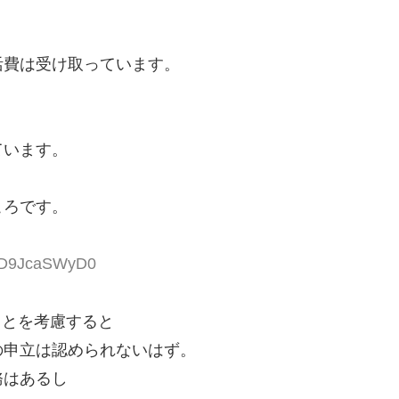
活費は受け取っています。
ています。
ころです。
 ID9JcaSWyD0
ことを考慮すると
の申立は認められないはず。
務はあるし