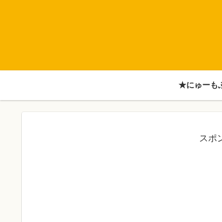
★にゅーも
スポ