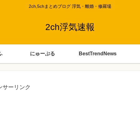
2ch,5chまとめブログ 浮気・離婚・修羅場
2ch浮気速報
ふ
にゅーぷる
BestTrendNews
ンサーリンク