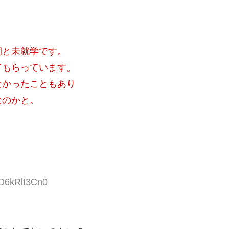
期と未就学です。
てもらっています。
なかったこともあり
なのかと。
ID6kRlt3Cn0