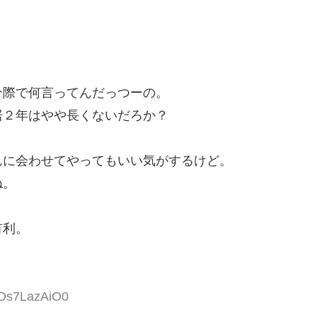
。
分際で何言ってんだっつーの。
居２年はやや長くないだろか？
んに会わせてやってもいい気がするけど。
ね。
有利。
IDs7LazAiO0