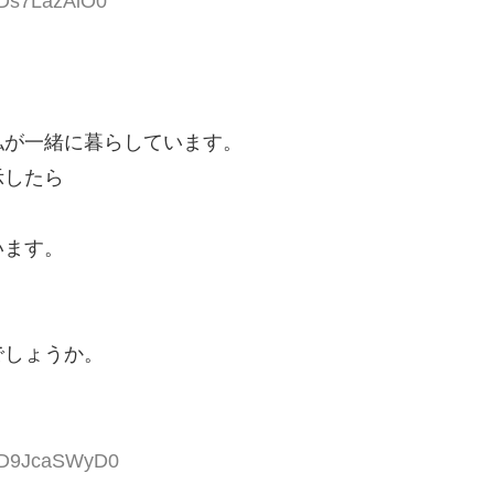
IDs7LazAiO0
私が一緒に暮らしています。
示したら
います。
でしょうか。
 ID9JcaSWyD0