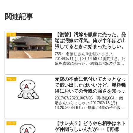
関連記事
【復讐】汚嫁を膿家に売った。発
サレ夫
端は汚嫁の浮気。俺が半年ほど出
張してるときに始まったらしい。
755： 名無しさん＠お腹いっぱい。
2014/08/11 (月) 21:14:58.04胸糞注意。汚
嫁を膿家に売った。発端は汚嫁の浮気。
俺が半年ほど出張してるときに始まった
らしい。相手はテニス教室のコーチ。取
引先に荷物を持って行ったときに...
元嫁の不倫に気付いてカッとなっ
サレ夫
て追い出したはいいけど、親権獲
得においての母親の強さを知った
時には愕然としました
2017/07/252019/07/06 再掲載664： 離
婚さんいらっしゃい:2017/02/13 (月)
13:20:30.84 ID:.net無事に4歳の子の親権
とって離婚できました。このスレで色々
と勉強できたおかげです。ありがとう
ご...
【サレ夫？】どうやら相手はネト
サレ夫
ゲ仲間らしいんだが･･･【再構