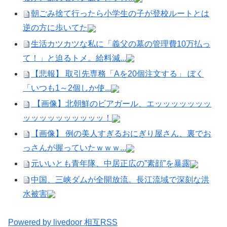
朝ごみ捨て行ったら小学生の子が登校ルートとは
逆の方に歩いてた
生活カツカツな私に「義父の墓の管理費10万払っ
て！」と迫るトメ。給料減...
【悲報】 取引先専務「Aを20個注文する」 ぼく
「いつも1～2個しか使...
【画像】北朝鮮のビアガール、エッッッッッッッ
ッッッッッッッッッッ！
【画像】 例の美人すぎるおにぎり屋さん、裏でお
っさんが握っていたｗｗｗ...
元いいとも青年隊、中居正広の”素顔”を暴露
中国、三峡ダムが全開放流。長江流域で深刻な洪
水被害
Powered by livedoor 相互RSS