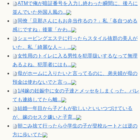
ATMで俺が暗証番号を入力し終わった瞬間に、後ろに
並んでいた外国人風の...
同僚「旦那さんにもお弁当作るの？」私「各自つめる
感じですね」後輩「かわ...
シェービングエステに行ったらスタイル抜群の美人が
いた。私「綺麗な人～」...
女性用のトイレに入る男性を犯罪扱いするなって無理
あるよね。犯罪者にはも...
母がホームに入りたいと言ってるのに、弟夫婦が母の
預金は使わないでと言っ...
1/4嫁の妊娠中に女の子達とメッセをしまくった。バレ
ても連絡してたら離...
結婚一年目から子どもが欲しいといいつづけている
が、嫁のセスク嫌いと子育...
朝ごみ捨て行ったら小学生の子が登校ルートとは逆の
方に歩いてた