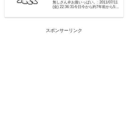
無しさん＠お腹いっぱい。: 2011/07/11
(金) 22:36:31今日今から約7年前から5年
前にかけて妻が浮気していた事実が発覚
しました。いくら過去の出来事といって
も到底許...
スポンサーリンク