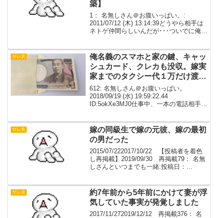
築】
1： 名無しさん＠お腹いっぱい。:
2011/07/12 (木) 13:14:39どうやら相手は
ネトゲ仲間らしいんだが･･･ついでに俺に
は内緒で検査入院とか･･･マジでどうした
らいいかわからん。3： 名無しさん＠お
腹いっぱい。: 2011/...
俺名義のスマホと家の鍵、キャッ
サレ夫
シュカード、クレカも没収。嫁実
家までのタクシー代１万だけ渡し
て追い出した
612: 名無しさん＠お腹いっぱい。
2018/09/19 (水) 19:59:22.44
ID:5okXe3MJ0仕事中、一本の電話相手は
取引している商社要件は「なぜ取引中止
なのか！」と大変ご立腹「さあねｗオタ
クの営業の間男さんに聞いてみ...
嫁の同級生で嫁の元彼、嫁の最初
サレ夫
の男だった
2015/07/222017/10/22 【投稿者を着色
し再掲載】2019/09/30 再掲載79： 名無
しさんといつまでも一緒:投稿日：
2007/09/09 (日) 02:40:29 0ここだけの話
なｗ興信所の報告前に相手が判っちゃっ
てさ...
約7年前から5年前にかけて妻が浮
サレ夫
気していた事実が発覚しました
2017/11/272019/12/12 再掲載376： 名