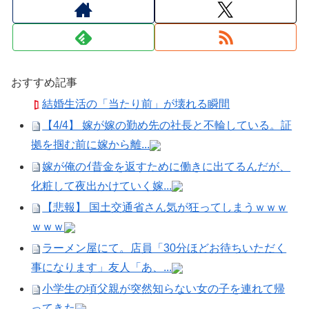
おすすめ記事
結婚生活の「当たり前」が壊れる瞬間
【4/4】 嫁が嫁の勤め先の社長と不輪している。証
拠を掴む前に嫁から離...
嫁が俺のｲ昔金を返すために働きに出てるんだが、
化粧して夜出かけていく嫁...
【悲報】 国土交通省さん気が狂ってしまうｗｗｗ
ｗｗｗ
ラーメン屋にて。店員「30分ほどお待ちいただく
事になります」友人「あ、...
小学生の頃父親が突然知らない女の子を連れて帰
ってきた