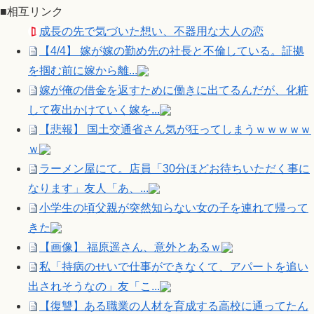
■相互リンク
成長の先で気づいた想い、不器用な大人の恋
【4/4】 嫁が嫁の勤め先の社長と不倫している。証拠
を掴む前に嫁から離...
嫁が俺の借金を返すために働きに出てるんだが、化粧
して夜出かけていく嫁を...
【悲報】 国土交通省さん気が狂ってしまうｗｗｗｗｗ
ｗ
ラーメン屋にて。店員「30分ほどお待ちいただく事に
なります」友人「あ、...
小学生の頃父親が突然知らない女の子を連れて帰って
きた
【画像】 福原遥さん、意外とあるｗ
私「持病のせいで仕事ができなくて、アパートを追い
出されそうなの」友「こ...
【復讐】ある職業の人材を育成する高校に通ってたん