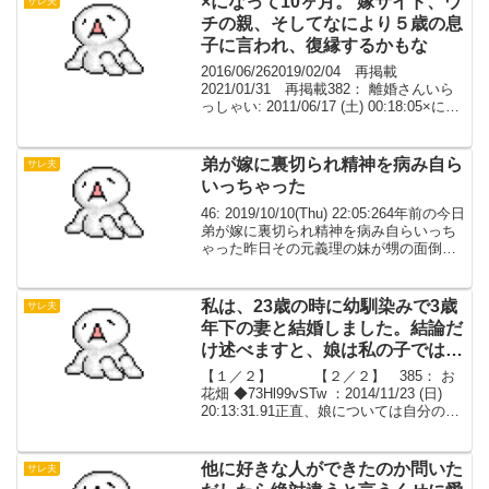
×になって10ヶ月。 嫁サイド、ウ
サレ夫
チの親、そしてなにより５歳の息
子に言われ、復縁するかもな
2016/06/262019/02/04 再掲載
2021/01/31 再掲載382： 離婚さんいら
っしゃい: 2011/06/17 (土) 00:18:05×にな
って10ヶ月。嫁サイド、ウチの親、そし
てなにより５歳の息子に言われ、復縁す
るか...
弟が嫁に裏切られ精神を病み自ら
サレ夫
いっちゃった
46: 2019/10/10(Thu) 22:05:264年前の今日
弟が嫁に裏切られ精神を病み自らいっち
ゃった昨日その元義理の妹が甥の面倒を
見て欲しいと私の所にやってきた
私は、23歳の時に幼馴染みで3歳
サレ夫
年下の妻と結婚しました。結論だ
け述べますと、娘は私の子ではあ
りませんでした【２／２】
【１／２】 【２／２】 385： お
花畑 ◆73Hl99vSTw ：2014/11/23 (日)
20:13:31.91正直、娘については自分の中
でも良く分からないことになってまし
た。娘が、４、５歳ならだまってでてい
ったと思います。すい...
他に好きな人ができたのか問いた
サレ夫