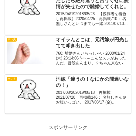
だしたら絶対違うと言うくせに愛
情が失せたので離婚してくれと。
2015/04/192018/05/23 【投稿者を着色
し再掲載】2020/04/25 再掲載710： 名
無しさんといつまでも一緒:2011/07/13
(水) 23:33:24.65 0初カキコです。小梨の
自分35嫁30。嫁の様子が変なの...
オイラんとこは、元汚嫁が円光し
サレ夫
てて叩き出した
760: 離婚さんいらっしゃい 2008/01/24
(木) 23:14:06うへ～こんなスレがあった
んだ。普段あんまり、２ちゃん来ないか
ら今まで知らなかったよ。Wiki見たり、
過去スレ読んだりしたけど皆色々あるな
ぁオイラんとこは元汚嫁が、...
汚嫁「違うの！なにかの間違いな
サレ夫
の！」
2017/08/202019/08/18 再掲載
2021/07/28 再掲載146： 名無しさん＠
お腹いっぱい。:2017/03/17 (金)
18:56:00.85 ID:BslsWYGF0.net一昨年の
クリスマス、嫁にA4の封筒を渡し...
スポンサーリンク